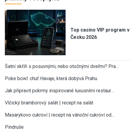
Top casino VIP program v
Česku 2026
Šatní skříň s posuvnými, nebo otočnými dveřmi? Pra…
Poke bowl: chuť Havaje, která dobývá Prahu
Jak připravit pokrmy inspirované luxusními restaur…
Vlčický bramborový salát | recept na salát
Masarykovo cukroví | recept na vánoční cukroví od…
Pindruše