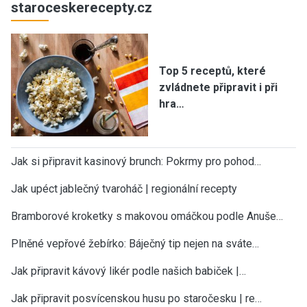
staroceskerecepty.cz
Top 5 receptů, které
zvládnete připravit i při
hra…
Jak si připravit kasinový brunch: Pokrmy pro pohod…
Jak upéct jablečný tvaroháč | regionální recepty
Bramborové kroketky s makovou omáčkou podle Anuše…
Plněné vepřové žebírko: Báječný tip nejen na sváte…
Jak připravit kávový likér podle našich babiček |…
Jak připravit posvícenskou husu po staročesku | re…