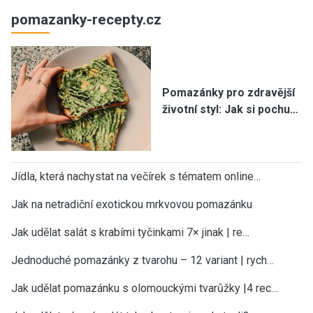
pomazanky-recepty.cz
Pomazánky pro zdravější
životní styl: Jak si pochu…
Jídla, která nachystat na večírek s tématem online…
Jak na netradiční exotickou mrkvovou pomazánku
Jak udělat salát s krabími tyčinkami 7× jinak | re…
Jednoduché pomazánky z tvarohu – 12 variant | rych…
Jak udělat pomazánku s olomouckými tvarůžky |4 rec…