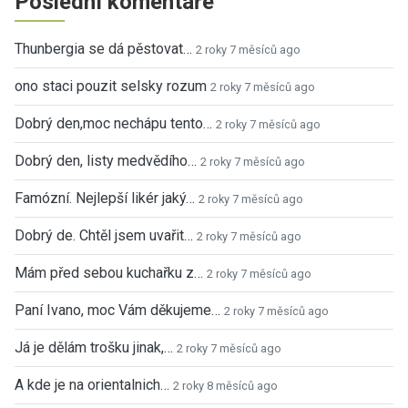
Poslední komentáře
Thunbergia se dá pěstovat…
2 roky 7 měsíců ago
ono staci pouzit selsky rozum
2 roky 7 měsíců ago
Dobrý den,moc nechápu tento…
2 roky 7 měsíců ago
Dobrý den, listy medvědího…
2 roky 7 měsíců ago
Famózní. Nejlepší likér jaký…
2 roky 7 měsíců ago
Dobrý de. Chtěl jsem uvařit…
2 roky 7 měsíců ago
Mám před sebou kuchařku z…
2 roky 7 měsíců ago
Paní Ivano, moc Vám děkujeme…
2 roky 7 měsíců ago
Já je dělám trošku jinak,…
2 roky 7 měsíců ago
A kde je na orientalnich…
2 roky 8 měsíců ago