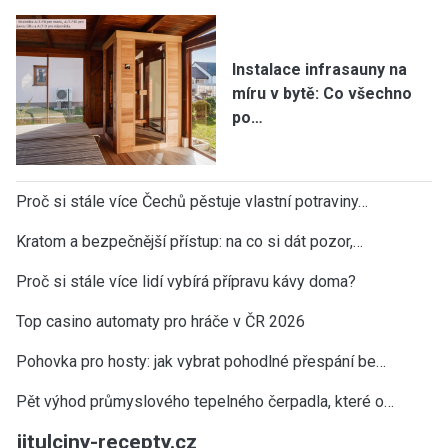
Instalace infrasauny na
míru v bytě: Co všechno
po…
Proč si stále více Čechů pěstuje vlastní potraviny…
Kratom a bezpečnější přístup: na co si dát pozor,…
Proč si stále více lidí vybírá přípravu kávy doma?
Top casino automaty pro hráče v ČR 2026
Pohovka pro hosty: jak vybrat pohodlné přespání be…
Pět výhod průmyslového tepelného čerpadla, které o…
jitulciny-recepty.cz