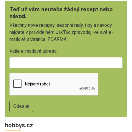
Teď už vám neuteče žádný recept nebo
návod.
Všechny nové recepty, sezónní rady, tipy a návody
najdete v pravidelném JakTak zpravodaji ve své e-
mailové schránce. ZDARMA.
Vaše e-mailová adresa
hobbys.cz