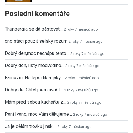
Poslední komentáře
Thunbergia se dá pěstovat…
2 roky 7 měsíců ago
ono staci pouzit selsky rozum
2 roky 7 měsíců ago
Dobrý den,moc nechápu tento…
2 roky 7 měsíců ago
Dobrý den, listy medvědího…
2 roky 7 měsíců ago
Famózní. Nejlepší likér jaký…
2 roky 7 měsíců ago
Dobrý de. Chtěl jsem uvařit…
2 roky 7 měsíců ago
Mám před sebou kuchařku z…
2 roky 7 měsíců ago
Paní Ivano, moc Vám děkujeme…
2 roky 7 měsíců ago
Já je dělám trošku jinak,…
2 roky 7 měsíců ago