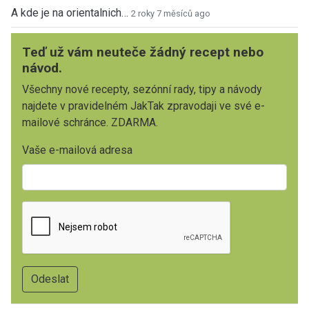
A kde je na orientalnich…
2 roky 7 měsíců ago
Teď už vám neuteče žádný recept nebo
návod.
Všechny nové recepty, sezónní rady, tipy a návody
najdete v pravidelném JakTak zpravodaji ve své e-
mailové schránce. ZDARMA.
Vaše e-mailová adresa