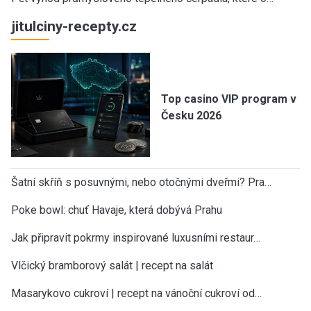
jitulciny-recepty.cz
Top casino VIP program v
Česku 2026
Šatní skříň s posuvnými, nebo otočnými dveřmi? Pra…
Poke bowl: chuť Havaje, která dobývá Prahu
Jak připravit pokrmy inspirované luxusními restaur…
Vlčický bramborový salát | recept na salát
Masarykovo cukroví | recept na vánoční cukroví od…