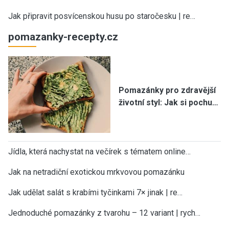
Jak připravit posvícenskou husu po staročesku | re…
pomazanky-recepty.cz
Pomazánky pro zdravější
životní styl: Jak si pochu…
Jídla, která nachystat na večírek s tématem online…
Jak na netradiční exotickou mrkvovou pomazánku
Jak udělat salát s krabími tyčinkami 7× jinak | re…
Jednoduché pomazánky z tvarohu – 12 variant | rych…