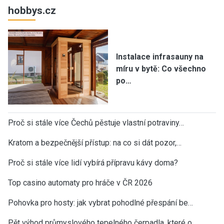
hobbys.cz
Instalace infrasauny na
míru v bytě: Co všechno
po…
Proč si stále více Čechů pěstuje vlastní potraviny…
Kratom a bezpečnější přístup: na co si dát pozor,…
Proč si stále více lidí vybírá přípravu kávy doma?
Top casino automaty pro hráče v ČR 2026
Pohovka pro hosty: jak vybrat pohodlné přespání be…
Pět výhod průmyslového tepelného čerpadla, které o…