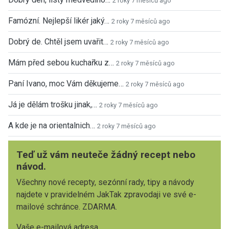
2 roky 7 měsíců ago
Famózní. Nejlepší likér jaký…
2 roky 7 měsíců ago
Dobrý de. Chtěl jsem uvařit…
2 roky 7 měsíců ago
Mám před sebou kuchařku z…
2 roky 7 měsíců ago
Paní Ivano, moc Vám děkujeme…
2 roky 7 měsíců ago
Já je dělám trošku jinak,…
2 roky 7 měsíců ago
A kde je na orientalnich…
2 roky 7 měsíců ago
Teď už vám neuteče žádný recept nebo
návod.
Všechny nové recepty, sezónní rady, tipy a návody
najdete v pravidelném JakTak zpravodaji ve své e-
mailové schránce. ZDARMA.
Vaše e-mailová adresa