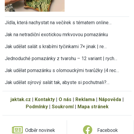
Jídla, která nachystat na večírek s tématem online…
Jak na netradiční exotickou mrkvovou pomazánku
Jak udělat salát s krabími tyčinkami 7× jinak | re…
Jednoduché pomazánky z tvarohu – 12 variant | rych…
Jak udělat pomazánku s olomouckými tvarůžky |4 rec…
Jak udělat sýrový salát tak, abyste si pochutnali?…
jaktak.cz
|
Kontakty
|
O nás
|
Reklama
|
Nápověda
|
Podmínky
|
Soukromí
|
Mapa stránek
Odběr novinek
Facebook