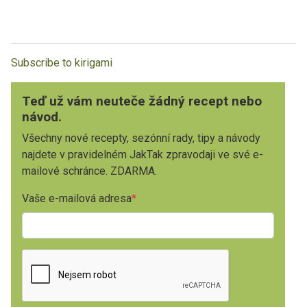
Subscribe to kirigami
Teď už vám neuteče žádný recept nebo
návod.
Všechny nové recepty, sezónní rady, tipy a návody
najdete v pravidelném JakTak zpravodaji ve své e-
mailové schránce. ZDARMA.
Vaše e-mailová adresa