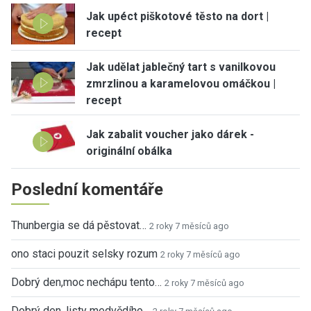
Jak upéct piškotové těsto na dort |
recept
Jak udělat jablečný tart s vanilkovou
zmrzlinou a karamelovou omáčkou |
recept
Jak zabalit voucher jako dárek -
originální obálka
Poslední komentáře
Thunbergia se dá pěstovat…
2 roky 7 měsíců ago
ono staci pouzit selsky rozum
2 roky 7 měsíců ago
Dobrý den,moc nechápu tento…
2 roky 7 měsíců ago
Dobrý den, listy medvědího…