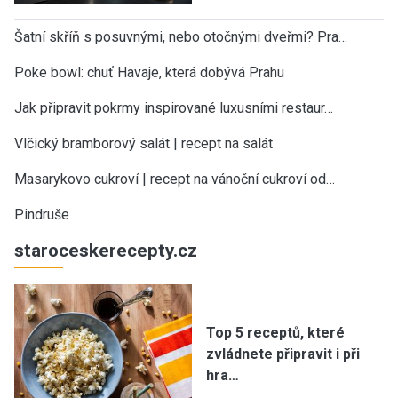
Šatní skříň s posuvnými, nebo otočnými dveřmi? Pra…
Poke bowl: chuť Havaje, která dobývá Prahu
Jak připravit pokrmy inspirované luxusními restaur…
Vlčický bramborový salát | recept na salát
Masarykovo cukroví | recept na vánoční cukroví od…
Pindruše
staroceskerecepty.cz
Top 5 receptů, které
zvládnete připravit i při
hra…