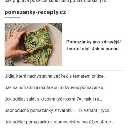
Jak připravit posvícenskou husu po staročesku | re…
pomazanky-recepty.cz
Pomazánky pro zdravější
životní styl: Jak si pochu…
Jídla, která nachystat na večírek s tématem online…
Jak na netradiční exotickou mrkvovou pomazánku
Jak udělat salát s krabími tyčinkami 7× jinak | re…
Jednoduché pomazánky z tvarohu – 12 variant | rych…
Jak udělat pomazánku s olomouckými tvarůžky |4 rec…