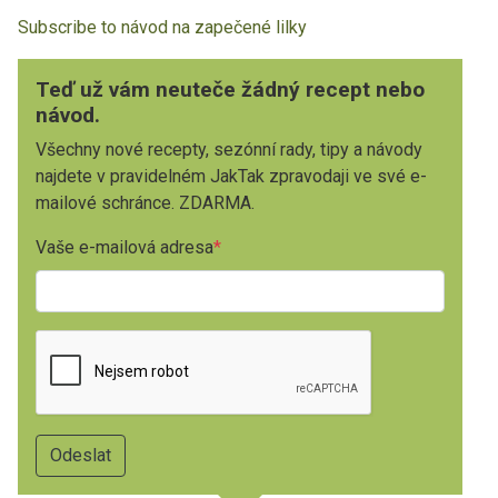
Subscribe to návod na zapečené lilky
Teď už vám neuteče žádný recept nebo
návod.
Všechny nové recepty, sezónní rady, tipy a návody
najdete v pravidelném JakTak zpravodaji ve své e-
mailové schránce. ZDARMA.
Vaše e-mailová adresa