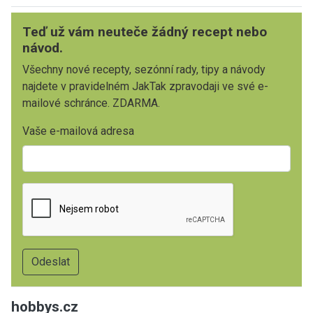
Teď už vám neuteče žádný recept nebo
návod.
Všechny nové recepty, sezónní rady, tipy a návody
najdete v pravidelném JakTak zpravodaji ve své e-
mailové schránce. ZDARMA.
Vaše e-mailová adresa
hobbys.cz