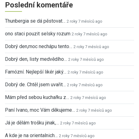
Poslední komentáře
Thunbergia se dá pěstovat…
2 roky 7 měsíců ago
ono staci pouzit selsky rozum
2 roky 7 měsíců ago
Dobrý den,moc nechápu tento…
2 roky 7 měsíců ago
Dobrý den, listy medvědího…
2 roky 7 měsíců ago
Famózní. Nejlepší likér jaký…
2 roky 7 měsíců ago
Dobrý de. Chtěl jsem uvařit…
2 roky 7 měsíců ago
Mám před sebou kuchařku z…
2 roky 7 měsíců ago
Paní Ivano, moc Vám děkujeme…
2 roky 7 měsíců ago
Já je dělám trošku jinak,…
2 roky 7 měsíců ago
A kde je na orientalnich…
2 roky 7 měsíců ago