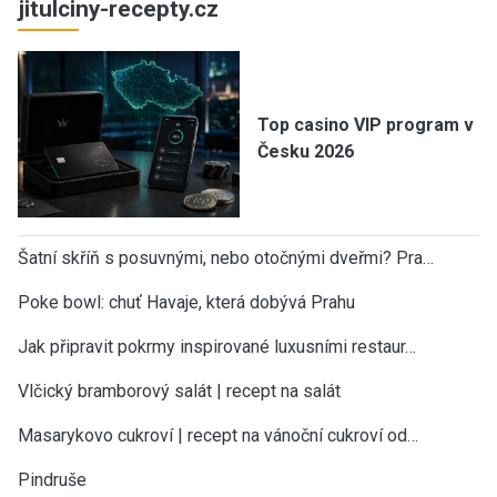
jitulciny-recepty.cz
Top casino VIP program v
Česku 2026
Šatní skříň s posuvnými, nebo otočnými dveřmi? Pra…
Poke bowl: chuť Havaje, která dobývá Prahu
Jak připravit pokrmy inspirované luxusními restaur…
Vlčický bramborový salát | recept na salát
Masarykovo cukroví | recept na vánoční cukroví od…
Pindruše