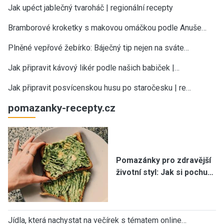
Jak upéct jablečný tvaroháč | regionální recepty
Bramborové kroketky s makovou omáčkou podle Anuše…
Plněné vepřové žebírko: Báječný tip nejen na sváte…
Jak připravit kávový likér podle našich babiček |…
Jak připravit posvícenskou husu po staročesku | re…
pomazanky-recepty.cz
Pomazánky pro zdravější
životní styl: Jak si pochu…
Jídla, která nachystat na večírek s tématem online…