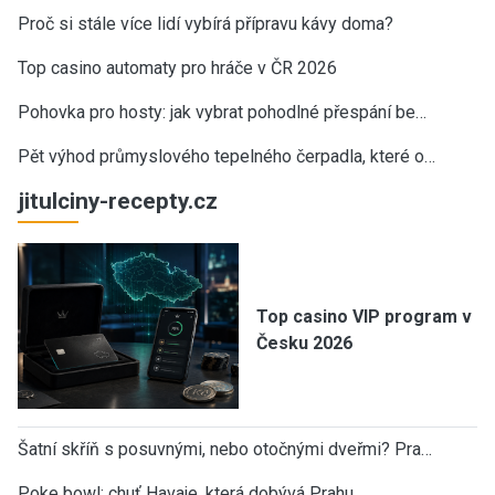
Proč si stále více lidí vybírá přípravu kávy doma?
Top casino automaty pro hráče v ČR 2026
Pohovka pro hosty: jak vybrat pohodlné přespání be…
Pět výhod průmyslového tepelného čerpadla, které o…
jitulciny-recepty.cz
Top casino VIP program v
Česku 2026
Šatní skříň s posuvnými, nebo otočnými dveřmi? Pra…
Poke bowl: chuť Havaje, která dobývá Prahu