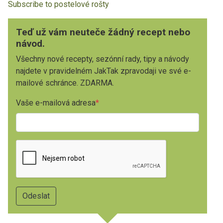
Subscribe to postelové rošty
Teď už vám neuteče žádný recept nebo
návod.
Všechny nové recepty, sezónní rady, tipy a návody
najdete v pravidelném JakTak zpravodaji ve své e-
mailové schránce. ZDARMA.
Vaše e-mailová adresa