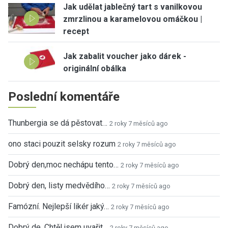
Jak udělat jablečný tart s vanilkovou
zmrzlinou a karamelovou omáčkou |
recept
Jak zabalit voucher jako dárek -
originální obálka
Poslední komentáře
Thunbergia se dá pěstovat…
2 roky 7 měsíců ago
ono staci pouzit selsky rozum
2 roky 7 měsíců ago
Dobrý den,moc nechápu tento…
2 roky 7 měsíců ago
Dobrý den, listy medvědího…
2 roky 7 měsíců ago
Famózní. Nejlepší likér jaký…
2 roky 7 měsíců ago
Dobrý de. Chtěl jsem uvařit…
2 roky 7 měsíců ago