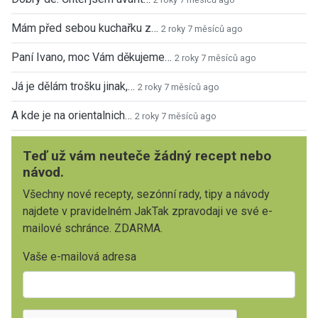
Mám před sebou kuchařku z…
2 roky 7 měsíců ago
Paní Ivano, moc Vám děkujeme…
2 roky 7 měsíců ago
Já je dělám trošku jinak,…
2 roky 7 měsíců ago
A kde je na orientalnich…
2 roky 7 měsíců ago
Teď už vám neuteče žádný recept nebo
návod.
Všechny nové recepty, sezónní rady, tipy a návody
najdete v pravidelném JakTak zpravodaji ve své e-
mailové schránce. ZDARMA.
Vaše e-mailová adresa