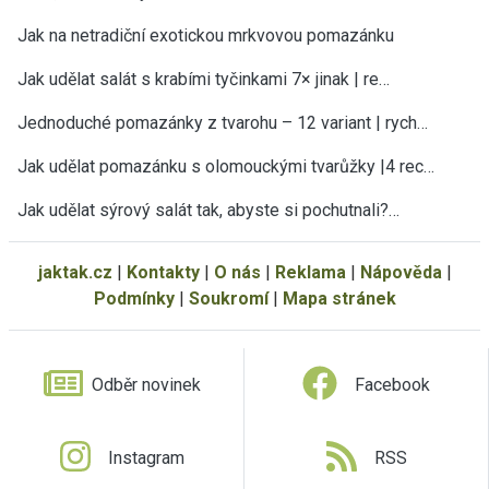
Jak na netradiční exotickou mrkvovou pomazánku
Jak udělat salát s krabími tyčinkami 7× jinak | re…
Jednoduché pomazánky z tvarohu – 12 variant | rych…
Jak udělat pomazánku s olomouckými tvarůžky |4 rec…
Jak udělat sýrový salát tak, abyste si pochutnali?…
jaktak.cz
|
Kontakty
|
O nás
|
Reklama
|
Nápověda
|
Podmínky
|
Soukromí
|
Mapa stránek
Odběr novinek
Facebook
Instagram
RSS