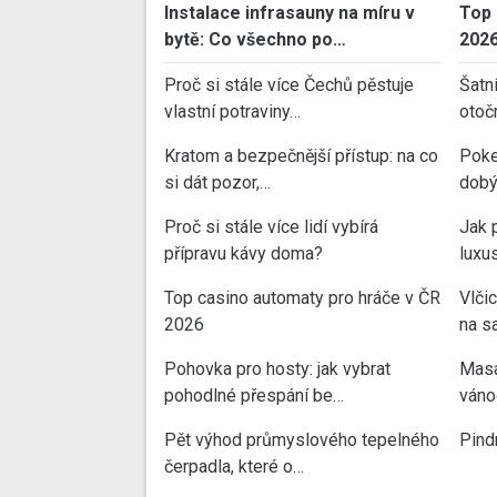
Instalace infrasauny na míru v
Top 
bytě: Co všechno po…
202
Proč si stále více Čechů pěstuje
Šatn
vlastní potraviny…
otoč
Kratom a bezpečnější přístup: na co
Poke
si dát pozor,…
dobý
Proč si stále více lidí vybírá
Jak 
přípravu kávy doma?
luxu
Top casino automaty pro hráče v ČR
Vlči
2026
na sa
Pohovka pro hosty: jak vybrat
Masa
pohodlné přespání be…
váno
Pět výhod průmyslového tepelného
Pind
čerpadla, které o…