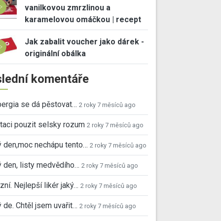
vanilkovou zmrzlinou a
karamelovou omáčkou | recept
Jak zabalit voucher jako dárek -
originální obálka
lední komentáře
ergia se dá pěstovat…
2 roky 7 měsíců ago
taci pouzit selsky rozum
2 roky 7 měsíců ago
ý den,moc nechápu tento…
2 roky 7 měsíců ago
 den, listy medvědího…
2 roky 7 měsíců ago
ní. Nejlepší likér jaký…
2 roky 7 měsíců ago
 de. Chtěl jsem uvařit…
2 roky 7 měsíců ago