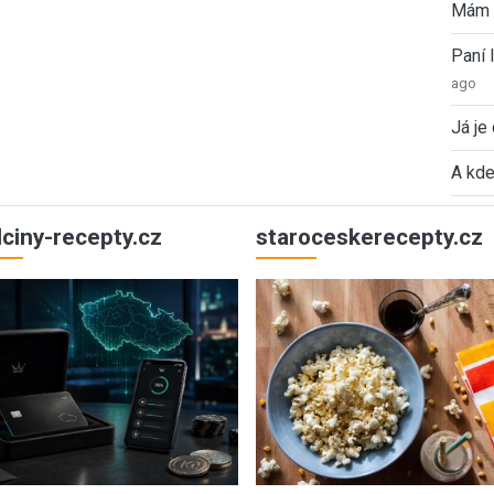
Mám 
Paní
ago
Já je
A kde
ulciny-recepty.cz
staroceskerecepty.cz