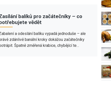
Zasílání balíků pro začátečníky – co
potřebujete vědět
Zabalení a odeslání balíku vypadá jednoduše – ale
právě zdánlivě banální kroky dokážou začátečníky
potrápit. Špatně změřená krabice, chybějící te…