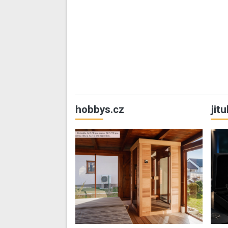
hobbys.cz
jit