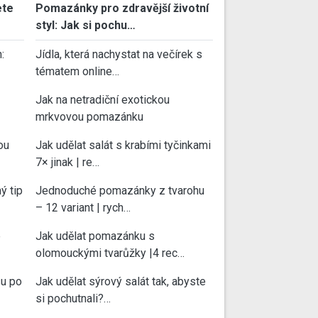
ete
Pomazánky pro zdravější životní
styl: Jak si pochu…
:
Jídla, která nachystat na večírek s
tématem online…
Jak na netradiční exotickou
mrkvovou pomazánku
ou
Jak udělat salát s krabími tyčinkami
7× jinak | re…
ý tip
Jednoduché pomazánky z tvarohu
– 12 variant | rych…
e
Jak udělat pomazánku s
olomouckými tvarůžky |4 rec…
su po
Jak udělat sýrový salát tak, abyste
si pochutnali?…