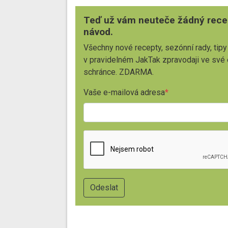
Teď už vám neuteče žádný rece
návod.
Všechny nové recepty, sezónní rady, tipy
v pravidelném JakTak zpravodaji ve své
schránce. ZDARMA.
Vaše e-mailová adresa