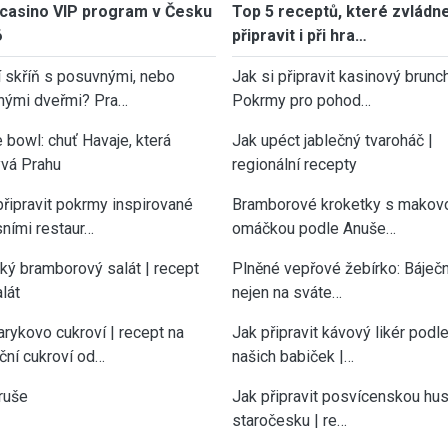
casino VIP program v Česku
Top 5 receptů, které zvládn
6
připravit i při hra…
í skříň s posuvnými, nebo
Jak si připravit kasinový brunch
nými dveřmi? Pra…
Pokrmy pro pohod…
 bowl: chuť Havaje, která
Jak upéct jablečný tvaroháč |
vá Prahu
regionální recepty
připravit pokrmy inspirované
Bramborové kroketky s makov
sními restaur…
omáčkou podle Anuše…
cký bramborový salát | recept
Plněné vepřové žebírko: Báječn
lát
nejen na sváte…
rykovo cukroví | recept na
Jak připravit kávový likér podl
ční cukroví od…
našich babiček |…
ruše
Jak připravit posvícenskou hu
staročesku | re…