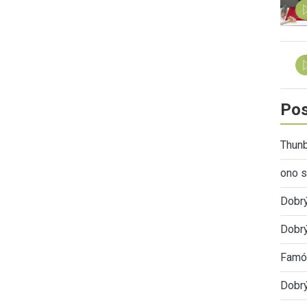
Pos
Thunb
ono s
Dobr
Dobrý
Famóz
Dobrý