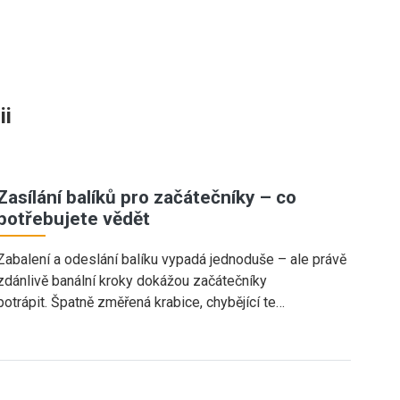
ii
Zasílání balíků pro začátečníky – co
potřebujete vědět
Zabalení a odeslání balíku vypadá jednoduše – ale právě
zdánlivě banální kroky dokážou začátečníky
potrápit. Špatně změřená krabice, chybějící te…