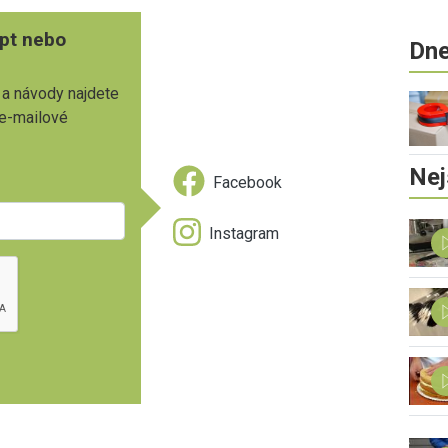
pt nebo
Dne
 a návody najdete
 e-mailové
Nej
Facebook
Instagram