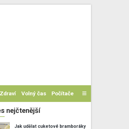
Zdraví
Volný čas
Počítače
s nejčtenější
Jak udělat cuketové bramboráky