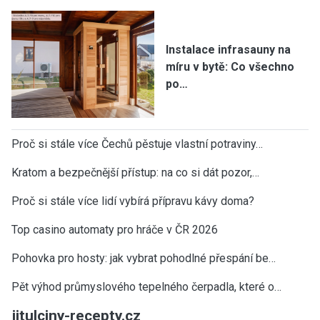
Instalace infrasauny na
míru v bytě: Co všechno
po…
Proč si stále více Čechů pěstuje vlastní potraviny…
Kratom a bezpečnější přístup: na co si dát pozor,…
Proč si stále více lidí vybírá přípravu kávy doma?
Top casino automaty pro hráče v ČR 2026
Pohovka pro hosty: jak vybrat pohodlné přespání be…
Pět výhod průmyslového tepelného čerpadla, které o…
jitulciny-recepty.cz