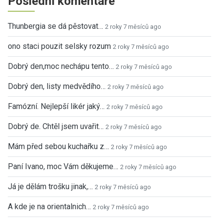
Poslední komentáře
Thunbergia se dá pěstovat…
2 roky 7 měsíců ago
ono staci pouzit selsky rozum
2 roky 7 měsíců ago
Dobrý den,moc nechápu tento…
2 roky 7 měsíců ago
Dobrý den, listy medvědího…
2 roky 7 měsíců ago
Famózní. Nejlepší likér jaký…
2 roky 7 měsíců ago
Dobrý de. Chtěl jsem uvařit…
2 roky 7 měsíců ago
Mám před sebou kuchařku z…
2 roky 7 měsíců ago
Paní Ivano, moc Vám děkujeme…
2 roky 7 měsíců ago
Já je dělám trošku jinak,…
2 roky 7 měsíců ago
A kde je na orientalnich…
2 roky 7 měsíců ago