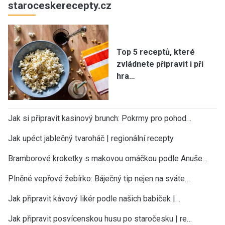
staroceskerecepty.cz
Top 5 receptů, které
zvládnete připravit i při
hra…
Jak si připravit kasinový brunch: Pokrmy pro pohod…
Jak upéct jablečný tvaroháč | regionální recepty
Bramborové kroketky s makovou omáčkou podle Anuše…
Plněné vepřové žebírko: Báječný tip nejen na sváte…
Jak připravit kávový likér podle našich babiček |…
Jak připravit posvícenskou husu po staročesku | re…