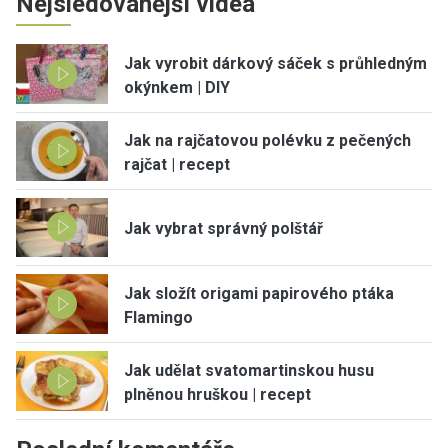
Nejsledovanější videa
Jak vyrobit dárkový sáček s průhledným
okýnkem | DIY
Jak na rajčatovou polévku z pečených
rajčat | recept
Jak vybrat správný polštář
Jak složít origami papirového ptáka
Flamingo
Jak udělat svatomartinskou husu
plněnou hruškou | recept