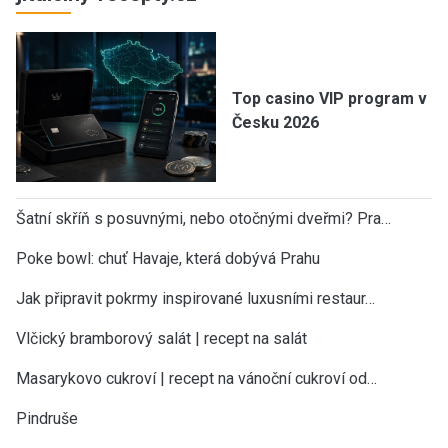
Top casino VIP program v
Česku 2026
Šatní skříň s posuvnými, nebo otočnými dveřmi? Pra…
Poke bowl: chuť Havaje, která dobývá Prahu
Jak připravit pokrmy inspirované luxusními restaur…
Vlčický bramborový salát | recept na salát
Masarykovo cukroví | recept na vánoční cukroví od…
Pindruše