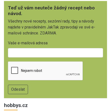
Teď už vám neuteče žádný recept nebo
návod.
Všechny nové recepty, sezónní rady, tipy a návody
najdete v pravidelném JakTak zpravodaji ve své e-
mailové schránce. ZDARMA.
Vaše e-mailová adresa
hobbys.cz