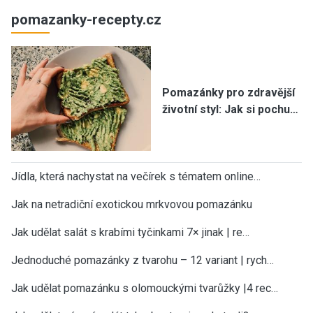
pomazanky-recepty.cz
Pomazánky pro zdravější
životní styl: Jak si pochu…
Jídla, která nachystat na večírek s tématem online…
Jak na netradiční exotickou mrkvovou pomazánku
Jak udělat salát s krabími tyčinkami 7× jinak | re…
Jednoduché pomazánky z tvarohu – 12 variant | rych…
Jak udělat pomazánku s olomouckými tvarůžky |4 rec…