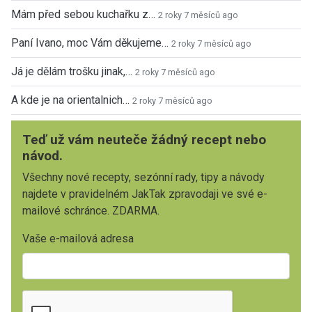
Mám před sebou kuchařku z…
2 roky 7 měsíců ago
Paní Ivano, moc Vám děkujeme…
2 roky 7 měsíců ago
Já je dělám trošku jinak,…
2 roky 7 měsíců ago
A kde je na orientalnich…
2 roky 7 měsíců ago
Teď už vám neuteče žádný recept nebo
návod.
Všechny nové recepty, sezónní rady, tipy a návody
najdete v pravidelném JakTak zpravodaji ve své e-
mailové schránce. ZDARMA.
Vaše e-mailová adresa