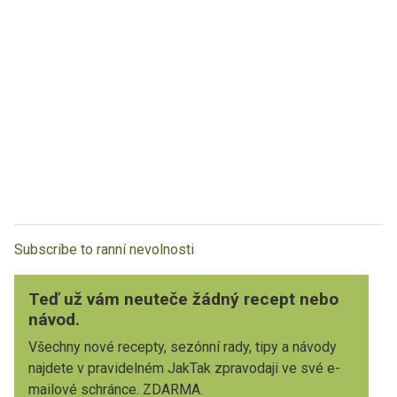
Subscribe to ranní nevolnosti
Teď už vám neuteče žádný recept nebo
návod.
Všechny nové recepty, sezónní rady, tipy a návody
najdete v pravidelném JakTak zpravodaji ve své e-
mailové schránce. ZDARMA.