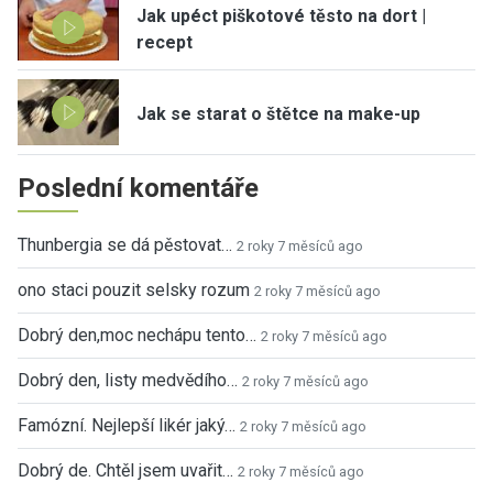
Jak upéct piškotové těsto na dort |
recept
Jak se starat o štětce na make-up
Poslední komentáře
Thunbergia se dá pěstovat…
2 roky 7 měsíců ago
ono staci pouzit selsky rozum
2 roky 7 měsíců ago
Dobrý den,moc nechápu tento…
2 roky 7 měsíců ago
Dobrý den, listy medvědího…
2 roky 7 měsíců ago
Famózní. Nejlepší likér jaký…
2 roky 7 měsíců ago
Dobrý de. Chtěl jsem uvařit…
2 roky 7 měsíců ago