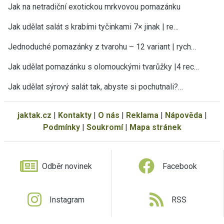
Jak na netradiční exotickou mrkvovou pomazánku
Jak udělat salát s krabími tyčinkami 7× jinak | re…
Jednoduché pomazánky z tvarohu – 12 variant | rych…
Jak udělat pomazánku s olomouckými tvarůžky |4 rec…
Jak udělat sýrový salát tak, abyste si pochutnali?…
jaktak.cz
|
Kontakty
|
O nás
|
Reklama
|
Nápověda
|
Podmínky
|
Soukromí
|
Mapa stránek
Odběr novinek
Facebook
Instagram
RSS