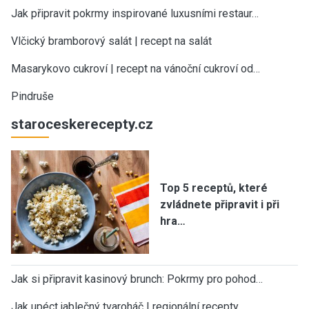
Jak připravit pokrmy inspirované luxusními restaur…
Vlčický bramborový salát | recept na salát
Masarykovo cukroví | recept na vánoční cukroví od…
Pindruše
staroceskerecepty.cz
Top 5 receptů, které
zvládnete připravit i při
hra…
Jak si připravit kasinový brunch: Pokrmy pro pohod…
Jak upéct jablečný tvaroháč | regionální recepty