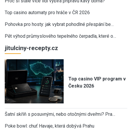
Proč si stále více lidí vybírá přípravu kávy doma?
Top casino automaty pro hráče v ČR 2026
Pohovka pro hosty: jak vybrat pohodlné přespání be…
Pět výhod průmyslového tepelného čerpadla, které o…
jitulciny-recepty.cz
Top casino VIP program v
Česku 2026
Šatní skříň s posuvnými, nebo otočnými dveřmi? Pra…
Poke bowl: chuť Havaje, která dobývá Prahu