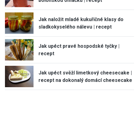
boloňskou omáčku | recept
Jak naložit mladé kukuřičné klasy do
sladkokyselého nálevu | recept
Jak upéct pravé hospodské tyčky |
recept
Jak upéct svěží limetkový cheesecake |
recept na dokonalý domácí cheesecake