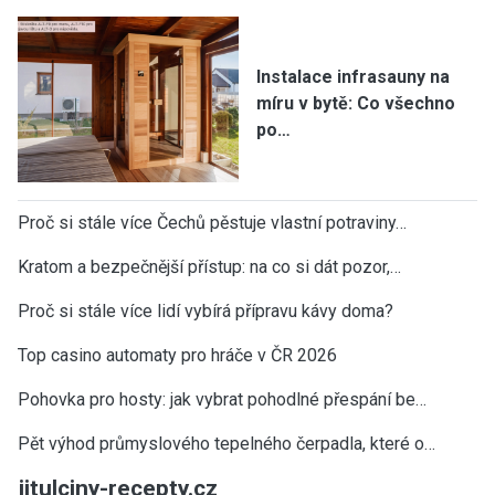
Instalace infrasauny na
míru v bytě: Co všechno
po…
Proč si stále více Čechů pěstuje vlastní potraviny…
Kratom a bezpečnější přístup: na co si dát pozor,…
Proč si stále více lidí vybírá přípravu kávy doma?
Top casino automaty pro hráče v ČR 2026
Pohovka pro hosty: jak vybrat pohodlné přespání be…
Pět výhod průmyslového tepelného čerpadla, které o…
jitulciny-recepty.cz