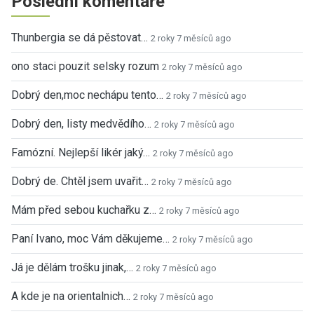
Poslední komentáře
Thunbergia se dá pěstovat…
2 roky 7 měsíců ago
ono staci pouzit selsky rozum
2 roky 7 měsíců ago
Dobrý den,moc nechápu tento…
2 roky 7 měsíců ago
Dobrý den, listy medvědího…
2 roky 7 měsíců ago
Famózní. Nejlepší likér jaký…
2 roky 7 měsíců ago
Dobrý de. Chtěl jsem uvařit…
2 roky 7 měsíců ago
Mám před sebou kuchařku z…
2 roky 7 měsíců ago
Paní Ivano, moc Vám děkujeme…
2 roky 7 měsíců ago
Já je dělám trošku jinak,…
2 roky 7 měsíců ago
A kde je na orientalnich…
2 roky 7 měsíců ago