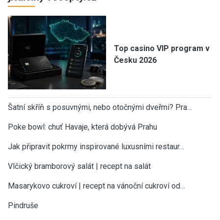
Top casino VIP program v
Česku 2026
Šatní skříň s posuvnými, nebo otočnými dveřmi? Pra…
Poke bowl: chuť Havaje, která dobývá Prahu
Jak připravit pokrmy inspirované luxusními restaur…
Vlčický bramborový salát | recept na salát
Masarykovo cukroví | recept na vánoční cukroví od…
Pindruše