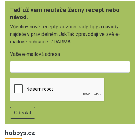
Teď už vám neuteče žádný recept nebo
návod.
Všechny nové recepty, sezónní rady, tipy a návody
najdete v pravidelném JakTak zpravodaji ve své e-
mailové schránce. ZDARMA.
Vaše e-mailová adresa
hobbys.cz