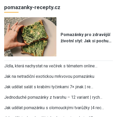
pomazanky-recepty.cz
Pomazánky pro zdravější
životní styl: Jak si pochu…
Jídla, která nachystat na večírek s tématem online…
Jak na netradiční exotickou mrkvovou pomazánku
Jak udělat salát s krabími tyčinkami 7× jinak | re…
Jednoduché pomazánky z tvarohu – 12 variant | rych…
Jak udělat pomazánku s olomouckými tvarůžky |4 rec…