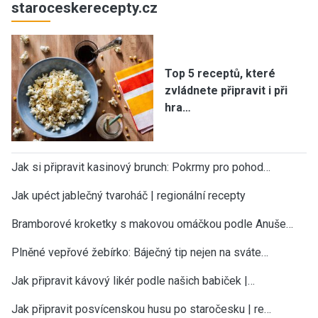
staroceskerecepty.cz
Top 5 receptů, které
zvládnete připravit i při
hra…
Jak si připravit kasinový brunch: Pokrmy pro pohod…
Jak upéct jablečný tvaroháč | regionální recepty
Bramborové kroketky s makovou omáčkou podle Anuše…
Plněné vepřové žebírko: Báječný tip nejen na sváte…
Jak připravit kávový likér podle našich babiček |…
Jak připravit posvícenskou husu po staročesku | re…