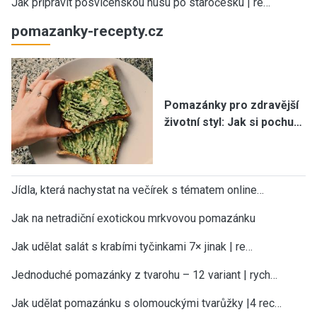
Jak připravit posvícenskou husu po staročesku | re…
pomazanky-recepty.cz
Pomazánky pro zdravější
životní styl: Jak si pochu…
Jídla, která nachystat na večírek s tématem online…
Jak na netradiční exotickou mrkvovou pomazánku
Jak udělat salát s krabími tyčinkami 7× jinak | re…
Jednoduché pomazánky z tvarohu – 12 variant | rych…
Jak udělat pomazánku s olomouckými tvarůžky |4 rec…