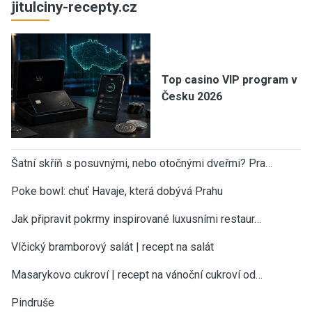
jitulciny-recepty.cz
Top casino VIP program v
Česku 2026
Šatní skříň s posuvnými, nebo otočnými dveřmi? Pra…
Poke bowl: chuť Havaje, která dobývá Prahu
Jak připravit pokrmy inspirované luxusními restaur…
Vlčický bramborový salát | recept na salát
Masarykovo cukroví | recept na vánoční cukroví od…
Pindruše