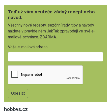
Teď už vám neuteče žádný recept nebo
návod.
Všechny nové recepty, sezónní rady, tipy a návody
najdete v pravidelném JakTak zpravodaji ve své e-
mailové schránce. ZDARMA.
Vaše e-mailová adresa
hobbys.cz