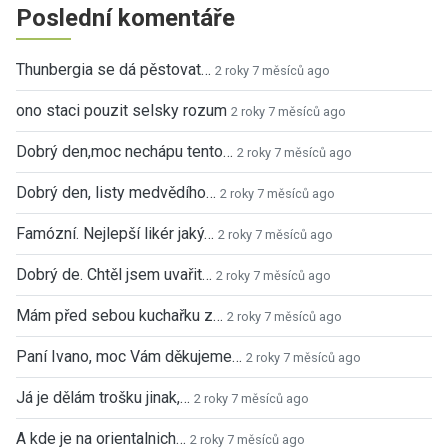
Poslední komentáře
Thunbergia se dá pěstovat…
2 roky 7 měsíců ago
ono staci pouzit selsky rozum
2 roky 7 měsíců ago
Dobrý den,moc nechápu tento…
2 roky 7 měsíců ago
Dobrý den, listy medvědího…
2 roky 7 měsíců ago
Famózní. Nejlepší likér jaký…
2 roky 7 měsíců ago
Dobrý de. Chtěl jsem uvařit…
2 roky 7 měsíců ago
Mám před sebou kuchařku z…
2 roky 7 měsíců ago
Paní Ivano, moc Vám děkujeme…
2 roky 7 měsíců ago
Já je dělám trošku jinak,…
2 roky 7 měsíců ago
A kde je na orientalnich…
2 roky 7 měsíců ago