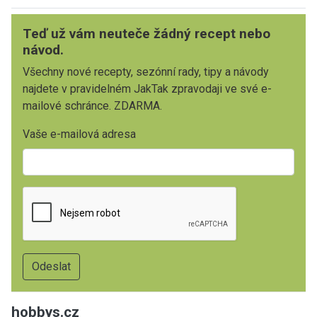
Teď už vám neuteče žádný recept nebo
návod.
Všechny nové recepty, sezónní rady, tipy a návody
najdete v pravidelném JakTak zpravodaji ve své e-
mailové schránce. ZDARMA.
Vaše e-mailová adresa
hobbys.cz