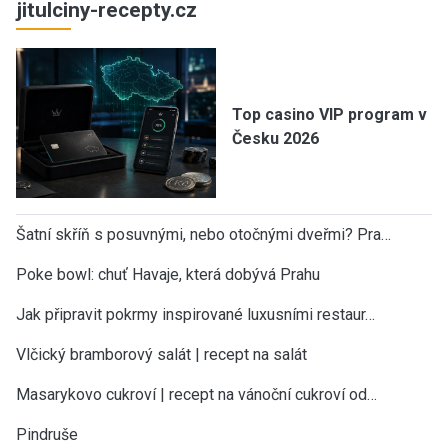
jitulciny-recepty.cz
Top casino VIP program v
Česku 2026
Šatní skříň s posuvnými, nebo otočnými dveřmi? Pra…
Poke bowl: chuť Havaje, která dobývá Prahu
Jak připravit pokrmy inspirované luxusními restaur…
Vlčický bramborový salát | recept na salát
Masarykovo cukroví | recept na vánoční cukroví od…
Pindruše