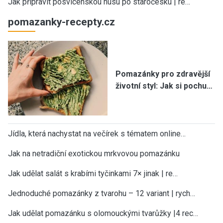
Jak připravit posvícenskou husu po staročesku | re…
pomazanky-recepty.cz
Pomazánky pro zdravější
životní styl: Jak si pochu…
Jídla, která nachystat na večírek s tématem online…
Jak na netradiční exotickou mrkvovou pomazánku
Jak udělat salát s krabími tyčinkami 7× jinak | re…
Jednoduché pomazánky z tvarohu – 12 variant | rych…
Jak udělat pomazánku s olomouckými tvarůžky |4 rec…