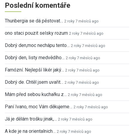
Poslední komentáře
Thunbergia se dá pěstovat…
2 roky 7 měsíců ago
ono staci pouzit selsky rozum
2 roky 7 měsíců ago
Dobrý den,moc nechápu tento…
2 roky 7 měsíců ago
Dobrý den, listy medvědího…
2 roky 7 měsíců ago
Famózní. Nejlepší likér jaký…
2 roky 7 měsíců ago
Dobrý de. Chtěl jsem uvařit…
2 roky 7 měsíců ago
Mám před sebou kuchařku z…
2 roky 7 měsíců ago
Paní Ivano, moc Vám děkujeme…
2 roky 7 měsíců ago
Já je dělám trošku jinak,…
2 roky 7 měsíců ago
A kde je na orientalnich…
2 roky 7 měsíců ago