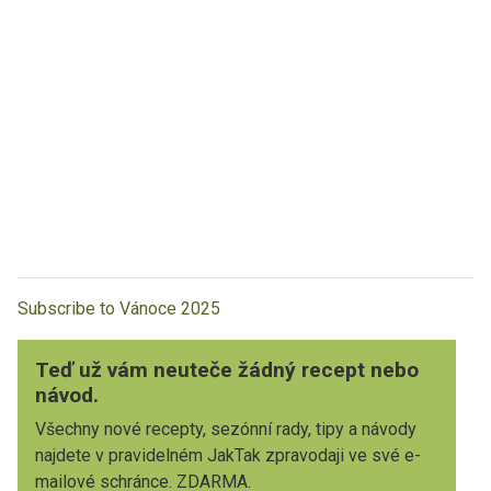
Subscribe to Vánoce 2025
Teď už vám neuteče žádný recept nebo
návod.
Všechny nové recepty, sezónní rady, tipy a návody
najdete v pravidelném JakTak zpravodaji ve své e-
mailové schránce. ZDARMA.