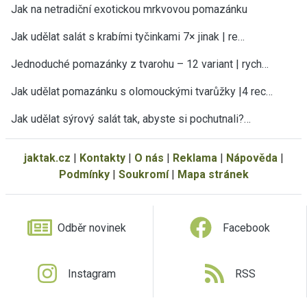
Jak na netradiční exotickou mrkvovou pomazánku
Jak udělat salát s krabími tyčinkami 7× jinak | re…
Jednoduché pomazánky z tvarohu – 12 variant | rych…
Jak udělat pomazánku s olomouckými tvarůžky |4 rec…
Jak udělat sýrový salát tak, abyste si pochutnali?…
jaktak.cz
|
Kontakty
|
O nás
|
Reklama
|
Nápověda
|
Podmínky
|
Soukromí
|
Mapa stránek
Odběr novinek
Facebook
Instagram
RSS