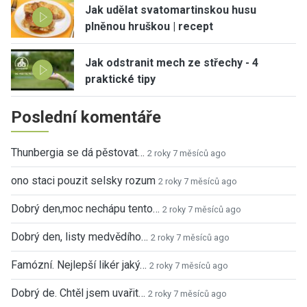
Jak udělat svatomartinskou husu
plněnou hruškou | recept
Jak odstranit mech ze střechy - 4
praktické tipy
Poslední komentáře
Thunbergia se dá pěstovat…
2 roky 7 měsíců ago
ono staci pouzit selsky rozum
2 roky 7 měsíců ago
Dobrý den,moc nechápu tento…
2 roky 7 měsíců ago
Dobrý den, listy medvědího…
2 roky 7 měsíců ago
Famózní. Nejlepší likér jaký…
2 roky 7 měsíců ago
Dobrý de. Chtěl jsem uvařit…
2 roky 7 měsíců ago