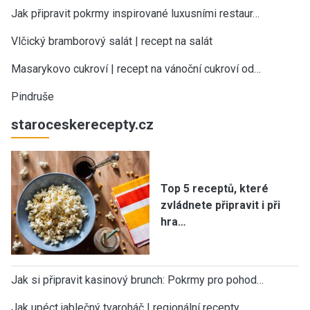
Jak připravit pokrmy inspirované luxusními restaur…
Vlčický bramborový salát | recept na salát
Masarykovo cukroví | recept na vánoční cukroví od…
Pindruše
staroceskerecepty.cz
Top 5 receptů, které
zvládnete připravit i při
hra…
Jak si připravit kasinový brunch: Pokrmy pro pohod…
Jak upéct jablečný tvaroháč | regionální recepty