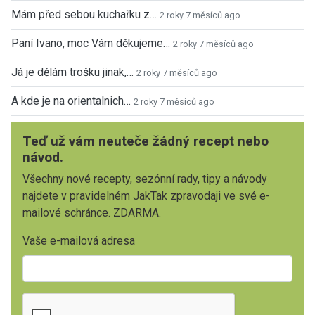
Mám před sebou kuchařku z…
2 roky 7 měsíců ago
Paní Ivano, moc Vám děkujeme…
2 roky 7 měsíců ago
Já je dělám trošku jinak,…
2 roky 7 měsíců ago
A kde je na orientalnich…
2 roky 7 měsíců ago
Teď už vám neuteče žádný recept nebo
návod.
Všechny nové recepty, sezónní rady, tipy a návody
najdete v pravidelném JakTak zpravodaji ve své e-
mailové schránce. ZDARMA.
Vaše e-mailová adresa