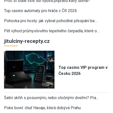
Proč si stále více lidí vybírá přípravu kávy doma?
Top casino automaty pro hráče v ČR 2026
Pohovka pro hosty: jak vybrat pohodlné přespání be…
Pět výhod průmyslového tepelného čerpadla, které o…
jitulciny-recepty.cz
Top casino VIP program v
Česku 2026
Šatní skříň s posuvnými, nebo otočnými dveřmi? Pra…
Poke bowl: chuť Havaje, která dobývá Prahu