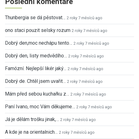
Poslední komentáře
Thunbergia se dá pěstovat…
2 roky 7 měsíců ago
ono staci pouzit selsky rozum
2 roky 7 měsíců ago
Dobrý den,moc nechápu tento…
2 roky 7 měsíců ago
Dobrý den, listy medvědího…
2 roky 7 měsíců ago
Famózní. Nejlepší likér jaký…
2 roky 7 měsíců ago
Dobrý de. Chtěl jsem uvařit…
2 roky 7 měsíců ago
Mám před sebou kuchařku z…
2 roky 7 měsíců ago
Paní Ivano, moc Vám děkujeme…
2 roky 7 měsíců ago
Já je dělám trošku jinak,…
2 roky 7 měsíců ago
A kde je na orientalnich…
2 roky 7 měsíců ago