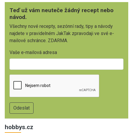
Teď už vám neuteče žádný recept nebo
návod.
Všechny nové recepty, sezónní rady, tipy a návody
najdete v pravidelném JakTak zpravodaji ve své e-
mailové schránce. ZDARMA.
Vaše e-mailová adresa
hobbys.cz