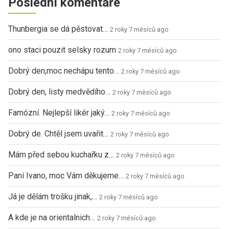
Poslední komentáře
Thunbergia se dá pěstovat…
2 roky 7 měsíců ago
ono staci pouzit selsky rozum
2 roky 7 měsíců ago
Dobrý den,moc nechápu tento…
2 roky 7 měsíců ago
Dobrý den, listy medvědího…
2 roky 7 měsíců ago
Famózní. Nejlepší likér jaký…
2 roky 7 měsíců ago
Dobrý de. Chtěl jsem uvařit…
2 roky 7 měsíců ago
Mám před sebou kuchařku z…
2 roky 7 měsíců ago
Paní Ivano, moc Vám děkujeme…
2 roky 7 měsíců ago
Já je dělám trošku jinak,…
2 roky 7 měsíců ago
A kde je na orientalnich…
2 roky 7 měsíců ago