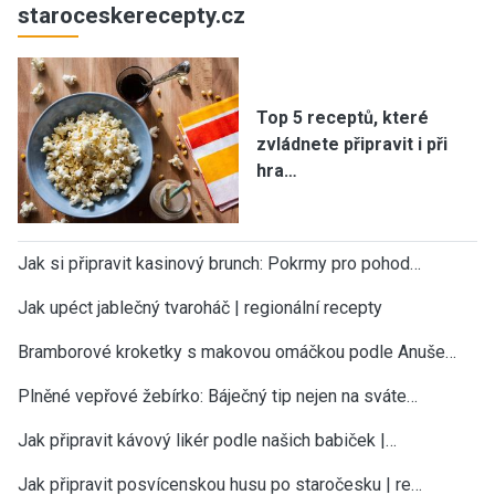
staroceskerecepty.cz
Top 5 receptů, které
zvládnete připravit i při
hra…
Jak si připravit kasinový brunch: Pokrmy pro pohod…
Jak upéct jablečný tvaroháč | regionální recepty
Bramborové kroketky s makovou omáčkou podle Anuše…
Plněné vepřové žebírko: Báječný tip nejen na sváte…
Jak připravit kávový likér podle našich babiček |…
Jak připravit posvícenskou husu po staročesku | re…