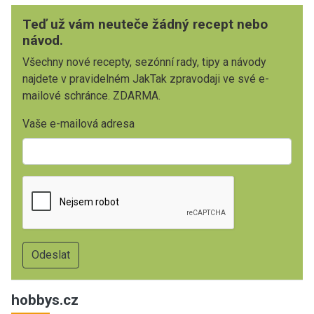
Teď už vám neuteče žádný recept nebo
návod.
Všechny nové recepty, sezónní rady, tipy a návody
najdete v pravidelném JakTak zpravodaji ve své e-
mailové schránce. ZDARMA.
Vaše e-mailová adresa
hobbys.cz