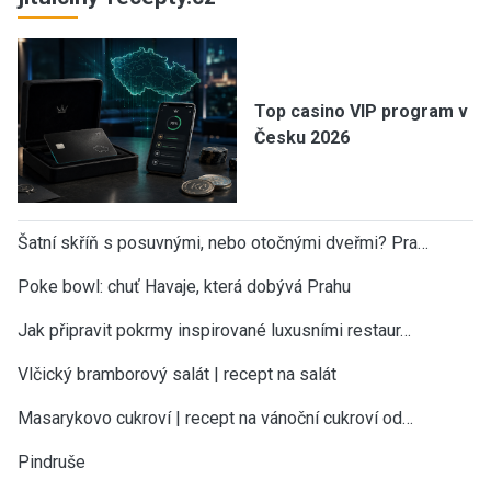
Top casino VIP program v
Česku 2026
Šatní skříň s posuvnými, nebo otočnými dveřmi? Pra…
Poke bowl: chuť Havaje, která dobývá Prahu
Jak připravit pokrmy inspirované luxusními restaur…
Vlčický bramborový salát | recept na salát
Masarykovo cukroví | recept na vánoční cukroví od…
Pindruše