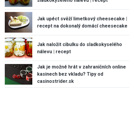
sladkokyselého nálevu | recept
Jak upéct svěží limetkový cheesecake |
recept na dokonalý domácí cheesecake
Jak naložit cibulku do sladkokyselého
nálevu | recept
Jak je možné hrát v zahraničních online
kasinech bez vkladu? Tipy od
casinostrider.sk