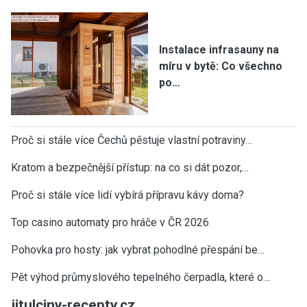
Instalace infrasauny na
míru v bytě: Co všechno
po…
Proč si stále více Čechů pěstuje vlastní potraviny…
Kratom a bezpečnější přístup: na co si dát pozor,…
Proč si stále více lidí vybírá přípravu kávy doma?
Top casino automaty pro hráče v ČR 2026
Pohovka pro hosty: jak vybrat pohodlné přespání be…
Pět výhod průmyslového tepelného čerpadla, které o…
jitulciny-recepty.cz