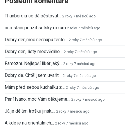
Poslední komentáře
Thunbergia se dá pěstovat…
2 roky 7 měsíců ago
ono staci pouzit selsky rozum
2 roky 7 měsíců ago
Dobrý den,moc nechápu tento…
2 roky 7 měsíců ago
Dobrý den, listy medvědího…
2 roky 7 měsíců ago
Famózní. Nejlepší likér jaký…
2 roky 7 měsíců ago
Dobrý de. Chtěl jsem uvařit…
2 roky 7 měsíců ago
Mám před sebou kuchařku z…
2 roky 7 měsíců ago
Paní Ivano, moc Vám děkujeme…
2 roky 7 měsíců ago
Já je dělám trošku jinak,…
2 roky 7 měsíců ago
A kde je na orientalnich…
2 roky 7 měsíců ago