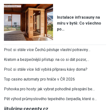
Instalace infrasauny na
míru v bytě: Co všechno
po…
Proč si stále více Čechů pěstuje vlastní potraviny…
Kratom a bezpečnější přístup: na co si dát pozor,…
Proč si stále více lidí vybírá přípravu kávy doma?
Top casino automaty pro hráče v ČR 2026
Pohovka pro hosty: jak vybrat pohodlné přespání be…
Pět výhod průmyslového tepelného čerpadla, které o…
jitulciny-recepty.cz