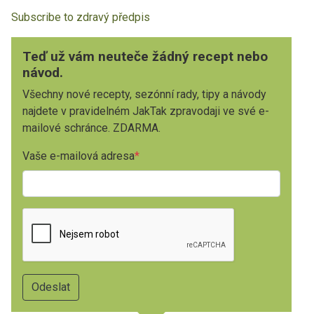
Subscribe to zdravý předpis
Teď už vám neuteče žádný recept nebo
návod.
Všechny nové recepty, sezónní rady, tipy a návody
najdete v pravidelném JakTak zpravodaji ve své e-
mailové schránce. ZDARMA.
Vaše e-mailová adresa