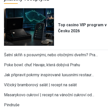
Top casino VIP program v
Česku 2026
Šatní skříň s posuvnými, nebo otočnými dveřmi? Pra…
Poke bowl: chuť Havaje, která dobývá Prahu
Jak připravit pokrmy inspirované luxusními restaur…
Vlčický bramborový salát | recept na salát
Masarykovo cukroví | recept na vánoční cukroví od…
Pindruše