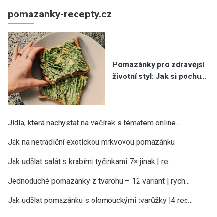
pomazanky-recepty.cz
Pomazánky pro zdravější
životní styl: Jak si pochu…
Jídla, která nachystat na večírek s tématem online…
Jak na netradiční exotickou mrkvovou pomazánku
Jak udělat salát s krabími tyčinkami 7× jinak | re…
Jednoduché pomazánky z tvarohu – 12 variant | rych…
Jak udělat pomazánku s olomouckými tvarůžky |4 rec…