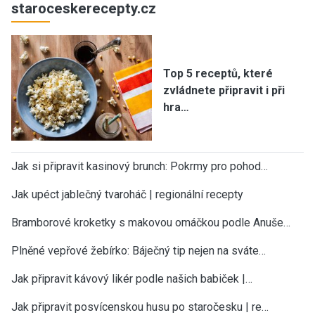
staroceskerecepty.cz
Top 5 receptů, které
zvládnete připravit i při
hra…
Jak si připravit kasinový brunch: Pokrmy pro pohod…
Jak upéct jablečný tvaroháč | regionální recepty
Bramborové kroketky s makovou omáčkou podle Anuše…
Plněné vepřové žebírko: Báječný tip nejen na sváte…
Jak připravit kávový likér podle našich babiček |…
Jak připravit posvícenskou husu po staročesku | re…