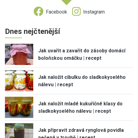
Facebook
Instagram
Dnes nejčtenější
Jak uvařit a zavařit do zásoby domácí
boloňskou omáčku | recept
Jak naložit cibulku do sladkokyselého
nálevu | recept
Jak naložit mladé kukuřičné klasy do
sladkokyselého nálevu | recept
Jak připravit zdravá rynglová povidla
pečená v troubě | recept