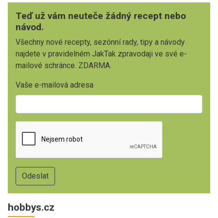
Teď už vám neuteče žádný recept nebo
návod.
Všechny nové recepty, sezónní rady, tipy a návody
najdete v pravidelném JakTak zpravodaji ve své e-
mailové schránce. ZDARMA.
Vaše e-mailová adresa
hobbys.cz