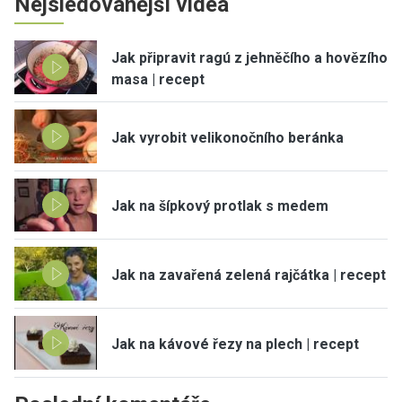
Nejsledovanější videa
Jak připravit ragú z jehněčího a hovězího
masa | recept
Jak vyrobit velikonočního beránka
Jak na šípkový protlak s medem
Jak na zavařená zelená rajčátka | recept
Jak na kávové řezy na plech | recept