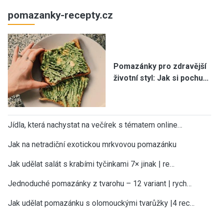
pomazanky-recepty.cz
Pomazánky pro zdravější
životní styl: Jak si pochu…
Jídla, která nachystat na večírek s tématem online…
Jak na netradiční exotickou mrkvovou pomazánku
Jak udělat salát s krabími tyčinkami 7× jinak | re…
Jednoduché pomazánky z tvarohu – 12 variant | rych…
Jak udělat pomazánku s olomouckými tvarůžky |4 rec…