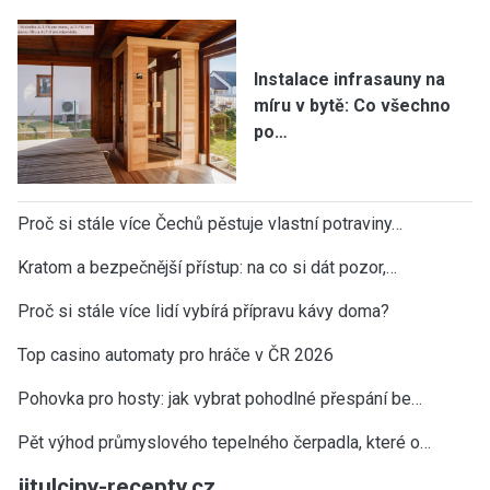
Instalace infrasauny na
míru v bytě: Co všechno
po…
Proč si stále více Čechů pěstuje vlastní potraviny…
Kratom a bezpečnější přístup: na co si dát pozor,…
Proč si stále více lidí vybírá přípravu kávy doma?
Top casino automaty pro hráče v ČR 2026
Pohovka pro hosty: jak vybrat pohodlné přespání be…
Pět výhod průmyslového tepelného čerpadla, které o…
jitulciny-recepty.cz