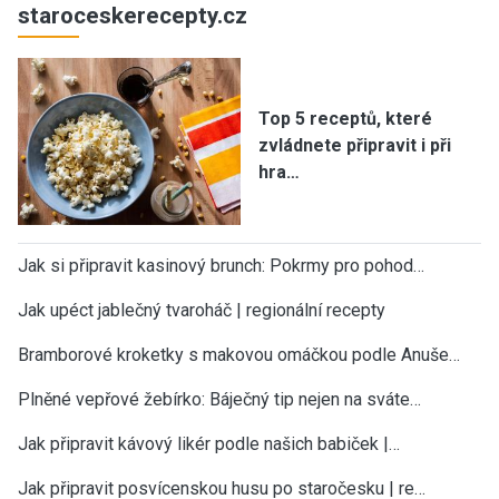
staroceskerecepty.cz
Top 5 receptů, které
zvládnete připravit i při
hra…
Jak si připravit kasinový brunch: Pokrmy pro pohod…
Jak upéct jablečný tvaroháč | regionální recepty
Bramborové kroketky s makovou omáčkou podle Anuše…
Plněné vepřové žebírko: Báječný tip nejen na sváte…
Jak připravit kávový likér podle našich babiček |…
Jak připravit posvícenskou husu po staročesku | re…