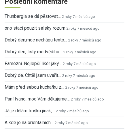
Poslední komentáře
Thunbergia se dá pěstovat…
2 roky 7 měsíců ago
ono staci pouzit selsky rozum
2 roky 7 měsíců ago
Dobrý den,moc nechápu tento…
2 roky 7 měsíců ago
Dobrý den, listy medvědího…
2 roky 7 měsíců ago
Famózní. Nejlepší likér jaký…
2 roky 7 měsíců ago
Dobrý de. Chtěl jsem uvařit…
2 roky 7 měsíců ago
Mám před sebou kuchařku z…
2 roky 7 měsíců ago
Paní Ivano, moc Vám děkujeme…
2 roky 7 měsíců ago
Já je dělám trošku jinak,…
2 roky 7 měsíců ago
A kde je na orientalnich…
2 roky 7 měsíců ago