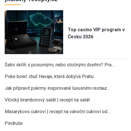
Top casino VIP program v
Česku 2026
Šatní skříň s posuvnými, nebo otočnými dveřmi? Pra…
Poke bowl: chuť Havaje, která dobývá Prahu
Jak připravit pokrmy inspirované luxusními restaur…
Vlčický bramborový salát | recept na salát
Masarykovo cukroví | recept na vánoční cukroví od…
Pindruše