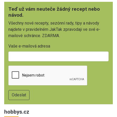
Teď už vám neuteče žádný recept nebo
návod.
Všechny nové recepty, sezónní rady, tipy a návody
najdete v pravidelném JakTak zpravodaji ve své e-
mailové schránce. ZDARMA.
Vaše e-mailová adresa
hobbys.cz