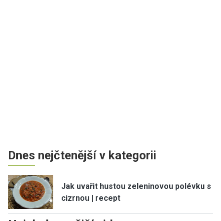
Dnes nejčtenější v kategorii
Jak uvařit hustou zeleninovou polévku s
cizrnou | recept