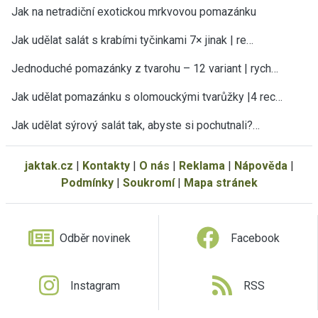
Jak na netradiční exotickou mrkvovou pomazánku
Jak udělat salát s krabími tyčinkami 7× jinak | re…
Jednoduché pomazánky z tvarohu – 12 variant | rych…
Jak udělat pomazánku s olomouckými tvarůžky |4 rec…
Jak udělat sýrový salát tak, abyste si pochutnali?…
jaktak.cz
|
Kontakty
|
O nás
|
Reklama
|
Nápověda
|
Podmínky
|
Soukromí
|
Mapa stránek
Odběr novinek
Facebook
Instagram
RSS