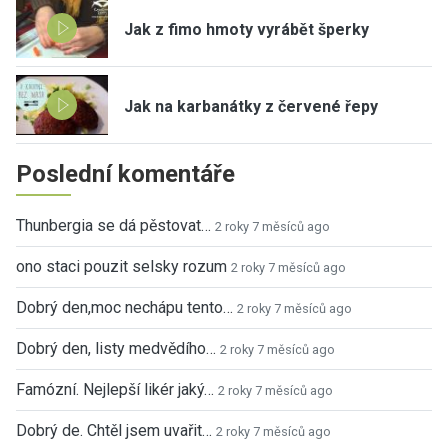
Jak z fimo hmoty vyrábět šperky
Jak na karbanátky z červené řepy
Poslední komentáře
Thunbergia se dá pěstovat…
2 roky 7 měsíců ago
ono staci pouzit selsky rozum
2 roky 7 měsíců ago
Dobrý den,moc nechápu tento…
2 roky 7 měsíců ago
Dobrý den, listy medvědího…
2 roky 7 měsíců ago
Famózní. Nejlepší likér jaký…
2 roky 7 měsíců ago
Dobrý de. Chtěl jsem uvařit…
2 roky 7 měsíců ago