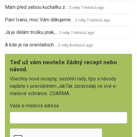
Mám před sebou kuchařku z…
2 roky 7 měsíců ago
Paní Ivano, moc Vám děkujeme…
2 roky 7 měsíců ago
Já je dělám trošku jinak,…
2 roky 7 měsíců ago
A kde je na orientalnich…
2 roky 8 měsíců ago
Teď už vám neuteče žádný recept nebo
návod.
Všechny nové recepty, sezónní rady, tipy a návody
najdete v pravidelném JakTak zpravodaji ve své e-
mailové schránce. ZDARMA.
Vaše e-mailová adresa