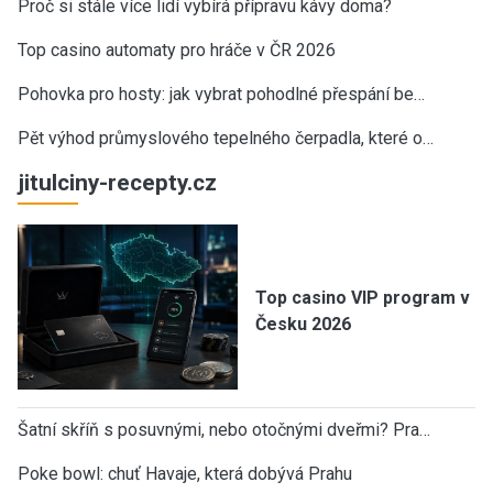
Proč si stále více lidí vybírá přípravu kávy doma?
Top casino automaty pro hráče v ČR 2026
Pohovka pro hosty: jak vybrat pohodlné přespání be…
Pět výhod průmyslového tepelného čerpadla, které o…
jitulciny-recepty.cz
Top casino VIP program v
Česku 2026
Šatní skříň s posuvnými, nebo otočnými dveřmi? Pra…
Poke bowl: chuť Havaje, která dobývá Prahu