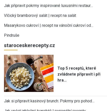
Jak připravit pokrmy inspirované luxusními restaur…
Vlčický bramborový salát | recept na salát
Masarykovo cukroví | recept na vánoční cukroví od…
Pindruše
staroceskerecepty.cz
Top 5 receptů, které
zvládnete připravit i při
hra…
Jak si připravit kasinový brunch: Pokrmy pro pohod…
Jak upéct jablečný tvaroháč | regionální recepty