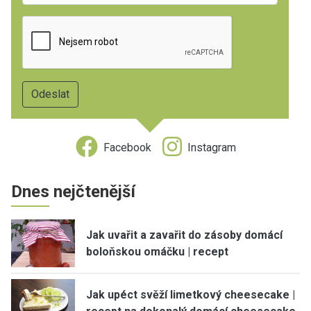
Facebook
Instagram
Dnes nejčtenější
Jak uvařit a zavařit do zásoby domácí
boloňskou omáčku | recept
Jak upéct svěží limetkový cheesecake |