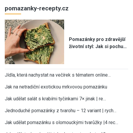
pomazanky-recepty.cz
Pomazánky pro zdravější
životní styl: Jak si pochu…
Jídla, která nachystat na večírek s tématem online…
Jak na netradiční exotickou mrkvovou pomazánku
Jak udělat salát s krabími tyčinkami 7× jinak | re…
Jednoduché pomazánky z tvarohu – 12 variant | rych…
Jak udělat pomazánku s olomouckými tvarůžky |4 rec…