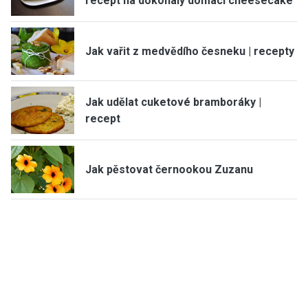
recept na dokonalý domácí cheesecake
Jak vařit z medvědího česneku | recepty
Jak udělat cuketové bramboráky |
recept
Jak pěstovat černookou Zuzanu