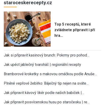
staroceskerecepty.cz
Top 5 receptů, které
zvládnete připravit i při
hra…
Jak si připravit kasinový brunch: Pokrmy pro pohod…
Jak upéct jablečný tvaroháč | regionální recepty
Bramborové kroketky s makovou omáčkou podle Anuše…
Plněné vepřové žebírko: Báječný tip nejen na sváte…
Jak připravit kávový likér podle našich babiček |…
Jak připravit posvícenskou husu po staročesku | re…