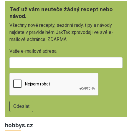
Teď už vám neuteče žádný recept nebo
návod.
Všechny nové recepty, sezónní rady, tipy a návody
najdete v pravidelném JakTak zpravodaji ve své e-
mailové schránce. ZDARMA.
Vaše e-mailová adresa
hobbys.cz