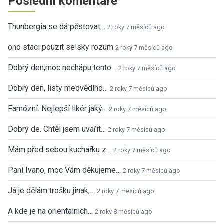
Poslední komentáře
Thunbergia se dá pěstovat…
2 roky 7 měsíců ago
ono staci pouzit selsky rozum
2 roky 7 měsíců ago
Dobrý den,moc nechápu tento…
2 roky 7 měsíců ago
Dobrý den, listy medvědího…
2 roky 7 měsíců ago
Famózní. Nejlepší likér jaký…
2 roky 7 měsíců ago
Dobrý de. Chtěl jsem uvařit…
2 roky 7 měsíců ago
Mám před sebou kuchařku z…
2 roky 7 měsíců ago
Paní Ivano, moc Vám děkujeme…
2 roky 7 měsíců ago
Já je dělám trošku jinak,…
2 roky 7 měsíců ago
A kde je na orientalnich…
2 roky 8 měsíců ago