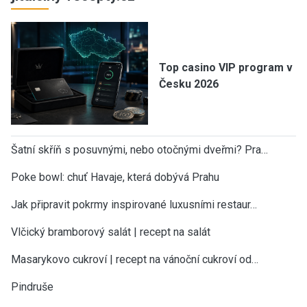
Top casino VIP program v
Česku 2026
Šatní skříň s posuvnými, nebo otočnými dveřmi? Pra…
Poke bowl: chuť Havaje, která dobývá Prahu
Jak připravit pokrmy inspirované luxusními restaur…
Vlčický bramborový salát | recept na salát
Masarykovo cukroví | recept na vánoční cukroví od…
Pindruše