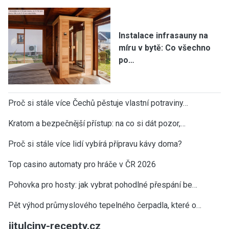
Instalace infrasauny na
míru v bytě: Co všechno
po…
Proč si stále více Čechů pěstuje vlastní potraviny…
Kratom a bezpečnější přístup: na co si dát pozor,…
Proč si stále více lidí vybírá přípravu kávy doma?
Top casino automaty pro hráče v ČR 2026
Pohovka pro hosty: jak vybrat pohodlné přespání be…
Pět výhod průmyslového tepelného čerpadla, které o…
jitulciny-recepty.cz