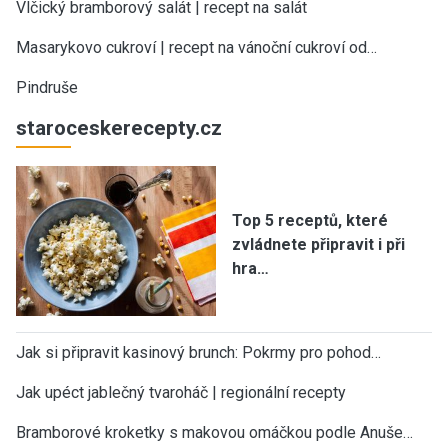
Vlčický bramborový salát | recept na salát
Masarykovo cukroví | recept na vánoční cukroví od…
Pindruše
staroceskerecepty.cz
Top 5 receptů, které
zvládnete připravit i při
hra…
Jak si připravit kasinový brunch: Pokrmy pro pohod…
Jak upéct jablečný tvaroháč | regionální recepty
Bramborové kroketky s makovou omáčkou podle Anuše…