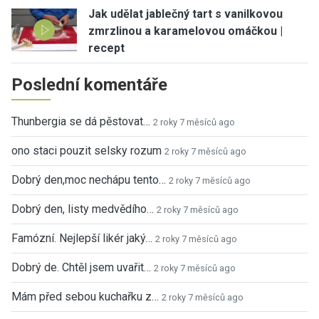
Jak udělat jablečný tart s vanilkovou
zmrzlinou a karamelovou omáčkou |
recept
Poslední komentáře
Thunbergia se dá pěstovat…
2 roky 7 měsíců ago
ono staci pouzit selsky rozum
2 roky 7 měsíců ago
Dobrý den,moc nechápu tento…
2 roky 7 měsíců ago
Dobrý den, listy medvědího…
2 roky 7 měsíců ago
Famózní. Nejlepší likér jaký…
2 roky 7 měsíců ago
Dobrý de. Chtěl jsem uvařit…
2 roky 7 měsíců ago
Mám před sebou kuchařku z…
2 roky 7 měsíců ago