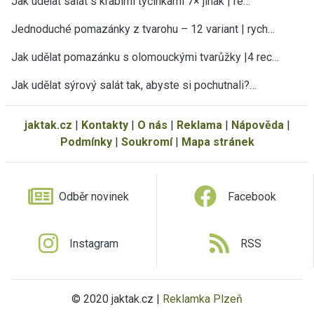
Jak udělat salát s krabími tyčinkami 7× jinak | re…
Jednoduché pomazánky z tvarohu – 12 variant | rych…
Jak udělat pomazánku s olomouckými tvarůžky |4 rec…
Jak udělat sýrový salát tak, abyste si pochutnali?…
jaktak.cz
|
Kontakty
|
O nás
|
Reklama
|
Nápověda
|
Podmínky
|
Soukromí
|
Mapa stránek
Odběr novinek
Facebook
Instagram
RSS
© 2020 jaktak.cz |
Reklamka Plzeň