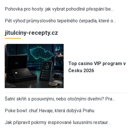
Pohovka pro hosty: jak vybrat pohodlné přespání be…
Pět výhod průmyslového tepelného čerpadla, které o…
jitulciny-recepty.cz
Top casino VIP program v
Česku 2026
Šatní skříň s posuvnými, nebo otočnými dveřmi? Pra…
Poke bowl: chuť Havaje, která dobývá Prahu
Jak připravit pokrmy inspirované luxusními restaur…