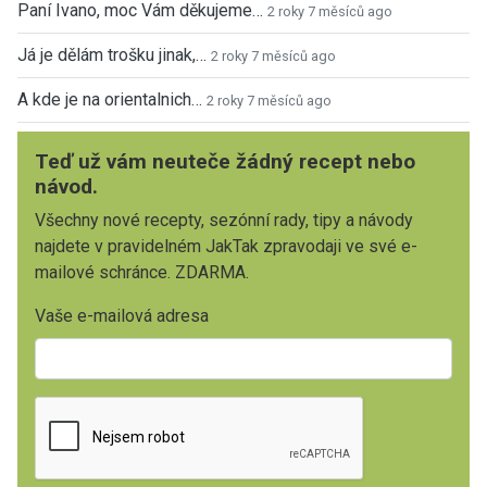
Paní Ivano, moc Vám děkujeme…
2 roky 7 měsíců ago
Já je dělám trošku jinak,…
2 roky 7 měsíců ago
A kde je na orientalnich…
2 roky 7 měsíců ago
Teď už vám neuteče žádný recept nebo
návod.
Všechny nové recepty, sezónní rady, tipy a návody
najdete v pravidelném JakTak zpravodaji ve své e-
mailové schránce. ZDARMA.
Vaše e-mailová adresa