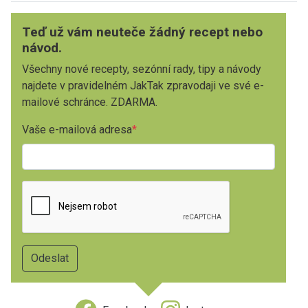
Teď už vám neuteče žádný recept nebo
návod.
Všechny nové recepty, sezónní rady, tipy a návody
najdete v pravidelném JakTak zpravodaji ve své e-
mailové schránce. ZDARMA.
Vaše e-mailová adresa