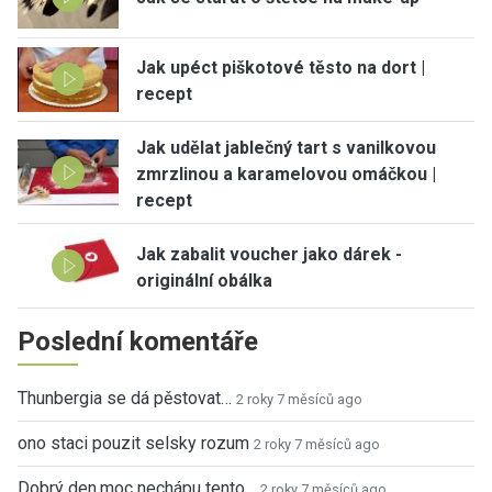
Jak upéct piškotové těsto na dort |
recept
Jak udělat jablečný tart s vanilkovou
zmrzlinou a karamelovou omáčkou |
recept
Jak zabalit voucher jako dárek -
originální obálka
Poslední komentáře
Thunbergia se dá pěstovat…
2 roky 7 měsíců ago
ono staci pouzit selsky rozum
2 roky 7 měsíců ago
Dobrý den,moc nechápu tento…
2 roky 7 měsíců ago