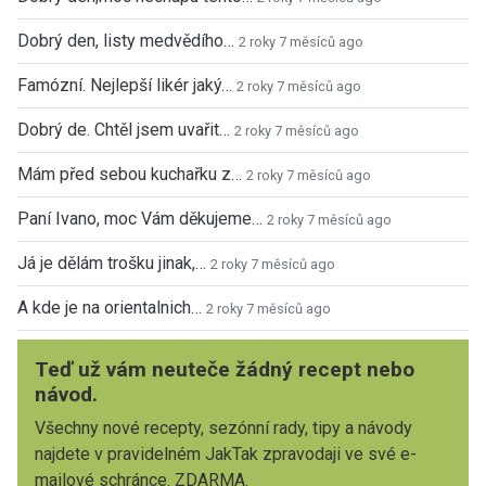
Dobrý den, listy medvědího…
2 roky 7 měsíců ago
Famózní. Nejlepší likér jaký…
2 roky 7 měsíců ago
Dobrý de. Chtěl jsem uvařit…
2 roky 7 měsíců ago
Mám před sebou kuchařku z…
2 roky 7 měsíců ago
Paní Ivano, moc Vám děkujeme…
2 roky 7 měsíců ago
Já je dělám trošku jinak,…
2 roky 7 měsíců ago
A kde je na orientalnich…
2 roky 7 měsíců ago
Teď už vám neuteče žádný recept nebo
návod.
Všechny nové recepty, sezónní rady, tipy a návody
najdete v pravidelném JakTak zpravodaji ve své e-
mailové schránce. ZDARMA.