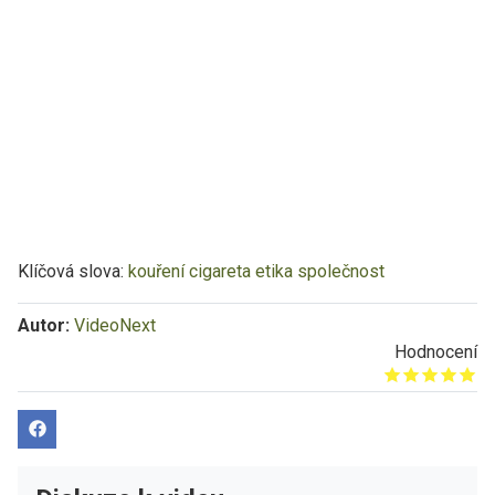
Klíčová slova:
kouření
cigareta
etika
společnost
Autor:
VideoNext
Hodnocení
Give it 1/5
Give it 2/5
Give it 3/5
Give it 4/5
Give it 5/5