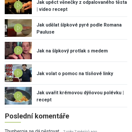
Jak upéct věnečky z odpalovaného těsta
| video recept
Jak udělat šípkové pyré podle Romana
Pauluse
Jak na šípkový protlak s medem
Jak volat o pomoc na tísňové linky
Jak uvařit krémovou dýňovou polévku |
recept
Poslední komentáře
Thunbergia se dá pěstovat…
2 roky 7 měsíců ago