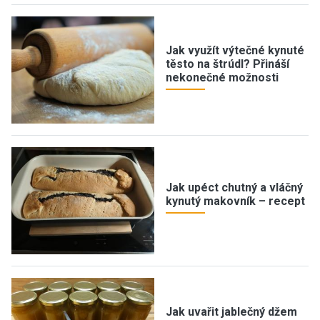
Jak využít výtečné kynuté
těsto na štrúdl? Přináší
nekonečné možnosti
Jak upéct chutný a vláčný
kynutý makovník – recept
Jak uvařit jablečný džem