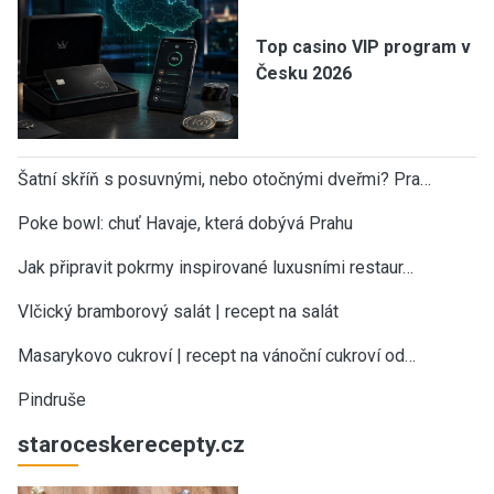
Top casino VIP program v
Česku 2026
Šatní skříň s posuvnými, nebo otočnými dveřmi? Pra…
Poke bowl: chuť Havaje, která dobývá Prahu
Jak připravit pokrmy inspirované luxusními restaur…
Vlčický bramborový salát | recept na salát
Masarykovo cukroví | recept na vánoční cukroví od…
Pindruše
staroceskerecepty.cz