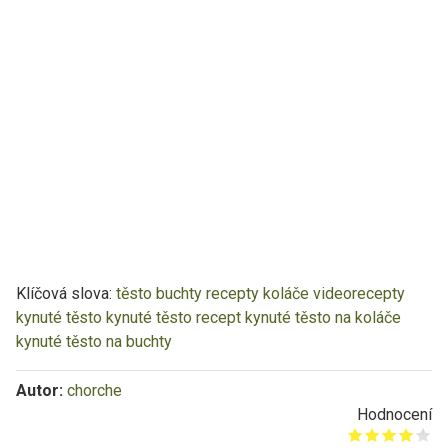
Klíčová slova:
těsto
buchty
recepty
koláče
videorecepty
kynuté těsto
kynuté těsto recept
kynuté těsto na koláče
kynuté těsto na buchty
Autor:
chorche
Hodnocení
Give it 1/5
Give it 2/5
Give it 3/5
Give it 4/5
Give it 5/5