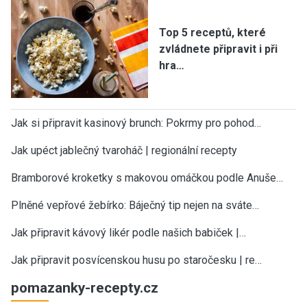
Top 5 receptů, které
zvládnete připravit i při
hra…
Jak si připravit kasinový brunch: Pokrmy pro pohod…
Jak upéct jablečný tvaroháč | regionální recepty
Bramborové kroketky s makovou omáčkou podle Anuše…
Plněné vepřové žebírko: Báječný tip nejen na sváte…
Jak připravit kávový likér podle našich babiček |…
Jak připravit posvícenskou husu po staročesku | re…
pomazanky-recepty.cz