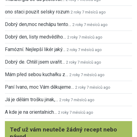
ono staci pouzit selsky rozum
2 roky 7 měsíců ago
Dobrý den,moc nechápu tento…
2 roky 7 měsíců ago
Dobrý den, listy medvědího…
2 roky 7 měsíců ago
Famózní. Nejlepší likér jaký…
2 roky 7 měsíců ago
Dobrý de. Chtěl jsem uvařit…
2 roky 7 měsíců ago
Mám před sebou kuchařku z…
2 roky 7 měsíců ago
Paní Ivano, moc Vám děkujeme…
2 roky 7 měsíců ago
Já je dělám trošku jinak,…
2 roky 7 měsíců ago
A kde je na orientalnich…
2 roky 7 měsíců ago
Teď už vám neuteče žádný recept nebo
návod.