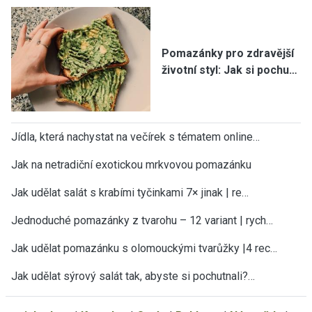
Pomazánky pro zdravější
životní styl: Jak si pochu…
Jídla, která nachystat na večírek s tématem online…
Jak na netradiční exotickou mrkvovou pomazánku
Jak udělat salát s krabími tyčinkami 7× jinak | re…
Jednoduché pomazánky z tvarohu – 12 variant | rych…
Jak udělat pomazánku s olomouckými tvarůžky |4 rec…
Jak udělat sýrový salát tak, abyste si pochutnali?…