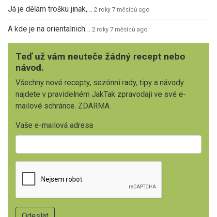
Já je dělám trošku jinak,…
2 roky 7 měsíců ago
A kde je na orientalnich…
2 roky 7 měsíců ago
Teď už vám neuteče žádný recept nebo
návod.
Všechny nové recepty, sezónní rady, tipy a návody
najdete v pravidelném JakTak zpravodaji ve své e-
mailové schránce. ZDARMA.
Vaše e-mailová adresa