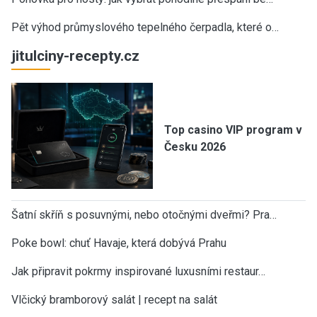
Pět výhod průmyslového tepelného čerpadla, které o…
jitulciny-recepty.cz
Top casino VIP program v
Česku 2026
Šatní skříň s posuvnými, nebo otočnými dveřmi? Pra…
Poke bowl: chuť Havaje, která dobývá Prahu
Jak připravit pokrmy inspirované luxusními restaur…
Vlčický bramborový salát | recept na salát