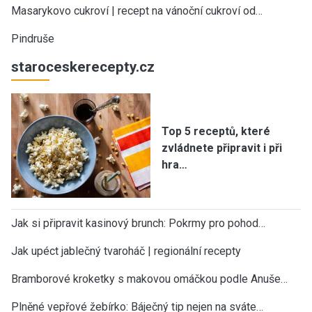
Masarykovo cukroví | recept na vánoční cukroví od…
Pindruše
staroceskerecepty.cz
Top 5 receptů, které
zvládnete připravit i při
hra…
Jak si připravit kasinový brunch: Pokrmy pro pohod…
Jak upéct jablečný tvaroháč | regionální recepty
Bramborové kroketky s makovou omáčkou podle Anuše…
Plněné vepřové žebírko: Báječný tip nejen na sváte…