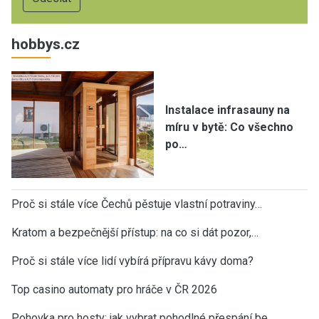
hobbys.cz
Instalace infrasauny na
míru v bytě: Co všechno
po…
Proč si stále více Čechů pěstuje vlastní potraviny…
Kratom a bezpečnější přístup: na co si dát pozor,…
Proč si stále více lidí vybírá přípravu kávy doma?
Top casino automaty pro hráče v ČR 2026
Pohovka pro hosty: jak vybrat pohodlné přespání be…