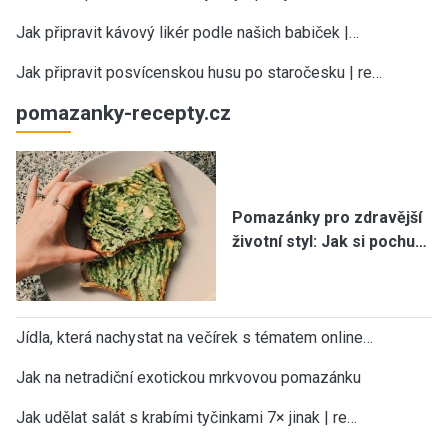
Jak připravit kávový likér podle našich babiček |…
Jak připravit posvícenskou husu po staročesku | re…
pomazanky-recepty.cz
Pomazánky pro zdravější
životní styl: Jak si pochu…
Jídla, která nachystat na večírek s tématem online…
Jak na netradiční exotickou mrkvovou pomazánku
Jak udělat salát s krabími tyčinkami 7× jinak | re…