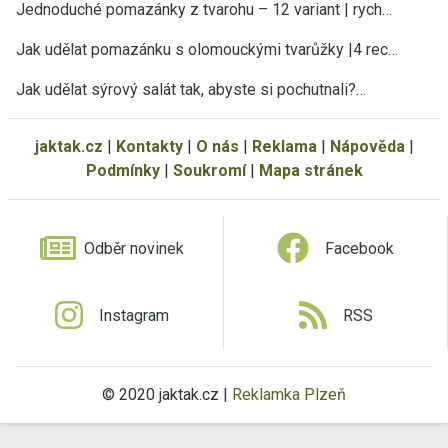
Jednoduché pomazánky z tvarohu – 12 variant | rych…
Jak udělat pomazánku s olomouckými tvarůžky |4 rec…
Jak udělat sýrový salát tak, abyste si pochutnali?…
jaktak.cz
|
Kontakty
|
O nás
|
Reklama
|
Nápověda
|
Podmínky
|
Soukromí
|
Mapa stránek
Odběr novinek
Facebook
Instagram
RSS
© 2020 jaktak.cz |
Reklamka Plzeň