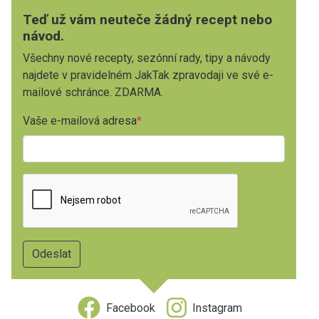
Teď už vám neuteče žádný recept nebo
návod.
Všechny nové recepty, sezónní rady, tipy a návody
najdete v pravidelném JakTak zpravodaji ve své e-
mailové schránce. ZDARMA.
Vaše e-mailová adresa
Facebook
Instagram