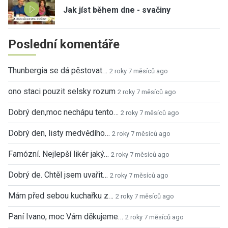
Jak jíst během dne - svačiny
Poslední komentáře
Thunbergia se dá pěstovat…
2 roky 7 měsíců ago
ono staci pouzit selsky rozum
2 roky 7 měsíců ago
Dobrý den,moc nechápu tento…
2 roky 7 měsíců ago
Dobrý den, listy medvědího…
2 roky 7 měsíců ago
Famózní. Nejlepší likér jaký…
2 roky 7 měsíců ago
Dobrý de. Chtěl jsem uvařit…
2 roky 7 měsíců ago
Mám před sebou kuchařku z…
2 roky 7 měsíců ago
Paní Ivano, moc Vám děkujeme…
2 roky 7 měsíců ago