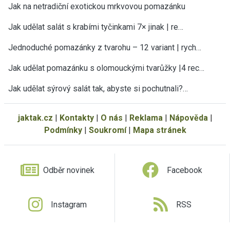
Jak na netradiční exotickou mrkvovou pomazánku
Jak udělat salát s krabími tyčinkami 7× jinak | re…
Jednoduché pomazánky z tvarohu – 12 variant | rych…
Jak udělat pomazánku s olomouckými tvarůžky |4 rec…
Jak udělat sýrový salát tak, abyste si pochutnali?…
jaktak.cz
|
Kontakty
|
O nás
|
Reklama
|
Nápověda
|
Podmínky
|
Soukromí
|
Mapa stránek
Odběr novinek
Facebook
Instagram
RSS