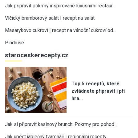
Jak připravit pokrmy inspirované luxusními restaur…
Vlčický bramborový salát | recept na salát
Masarykovo cukroví | recept na vánoční cukroví od…
Pindruše
staroceskerecepty.cz
Top 5 receptů, které
zvládnete připravit i při
hra…
Jak si připravit kasinový brunch: Pokrmy pro pohod…
Jak upéct jablečný tvaroháč | regionální recepty