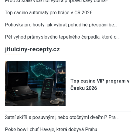
Proč si stále více lidí vybírá přípravu kávy doma?
Top casino automaty pro hráče v ČR 2026
Pohovka pro hosty: jak vybrat pohodlné přespání be…
Pět výhod průmyslového tepelného čerpadla, které o…
jitulciny-recepty.cz
Top casino VIP program v
Česku 2026
Šatní skříň s posuvnými, nebo otočnými dveřmi? Pra…
Poke bowl: chuť Havaje, která dobývá Prahu