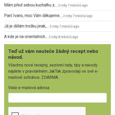
Mám před sebou kuchařku z…
2 roky 7 měsíců ago
Paní Ivano, moc Vám děkujeme…
2 roky 7 měsíců ago
Já je dělám trošku jinak,…
2 roky 7 měsíců ago
A kde je na orientalnich…
2 roky 8 měsíců ago
Teď už vám neuteče žádný recept nebo
návod.
Všechny nové recepty, sezónní rady, tipy a návody
najdete v pravidelném JakTak zpravodaji ve své e-
mailové schránce. ZDARMA.
Vaše e-mailová adresa