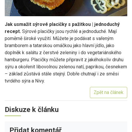
Jak usmažit sýrové placičky s pažitkou | jednoduchý
recept.
Sýrové placičky jsou rychlé a jednoduché. Mají
poměrně široké využití. Můžete je podávat s vařeným
bramborem a tatarskou omáčkou jako hlavní jídlo, jako
doplněk k salátu z čerstvé zeleniny i do vegetariánského
hamburgeru. Placičky můžete připravit z jakéhokoliv druhu
sýru a okořenit libovolnou zelenou natí, paprikou, česnekem
– základ zůstává stále stejný. Dobře chutnají i ze směsi
tvrdého sýra a Nivy.
Zpět na článek
Diskuze k článku
Přidat komentář