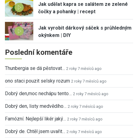
Jak udělat kapra se salátem ze zelené
čočky a pohanky | recept
Jak vyrobit dárkový sáček s průhledným
okýnkem | DIY
Poslední komentáře
Thunbergia se dá pěstovat…
2 roky 7 měsíců ago
ono staci pouzit selsky rozum
2 roky 7 měsíců ago
Dobrý den,moc nechápu tento…
2 roky 7 měsíců ago
Dobrý den, listy medvědího…
2 roky 7 měsíců ago
Famózní. Nejlepší likér jaký…
2 roky 7 měsíců ago
Dobrý de. Chtěl jsem uvařit…
2 roky 7 měsíců ago