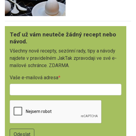
Teď už vám neuteče žádný recept nebo
návod.
Všechny nové recepty, sezónní rady, tipy a návody
najdete v pravidelném JakTak zpravodaji ve své e-
mailové schránce. ZDARMA.
Vaše e-mailová adresa