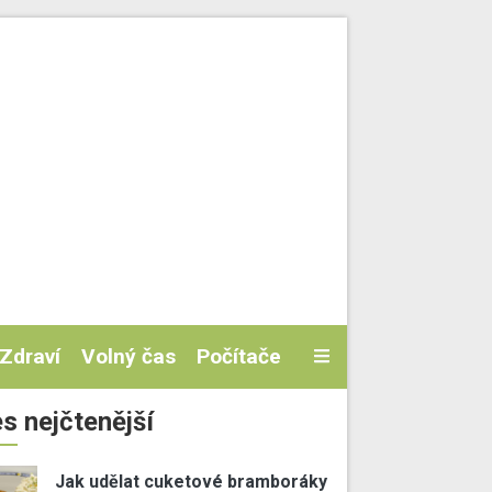
Zdraví
Volný čas
Počítače
s nejčtenější
Jak udělat cuketové bramboráky