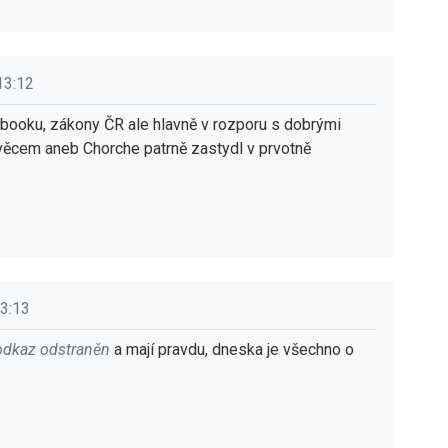
13:12
booku, zákony ČR ale hlavně v rozporu s dobrými
věcem aneb Chorche patrně zastydl v prvotně
23:13
odkaz odstraněn
a mají pravdu, dneska je všechno o