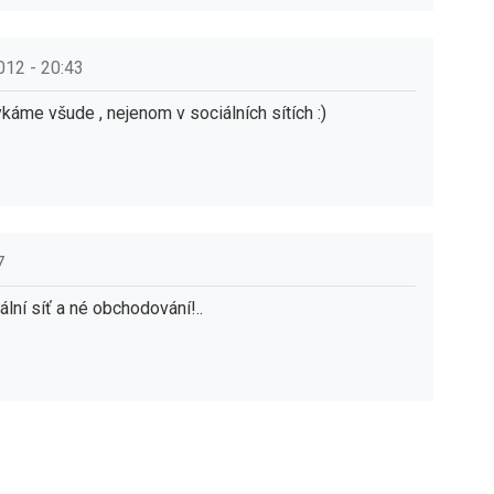
012 - 20:43
áme všude , nejenom v sociálních sítích :)
7
ální síť a né obchodování!..