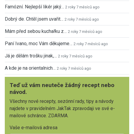
Famózní. Nejlepší likér jaký…
2 roky 7 měsíců ago
Dobrý de. Chtěl jsem uvařit…
2 roky 7 měsíců ago
Mám před sebou kuchařku z…
2 roky 7 měsíců ago
Paní Ivano, moc Vám děkujeme…
2 roky 7 měsíců ago
Já je dělám trošku jinak,…
2 roky 7 měsíců ago
A kde je na orientalnich…
2 roky 7 měsíců ago
Teď už vám neuteče žádný recept nebo
návod.
Všechny nové recepty, sezónní rady, tipy a návody
najdete v pravidelném JakTak zpravodaji ve své e-
mailové schránce. ZDARMA.
Vaše e-mailová adresa