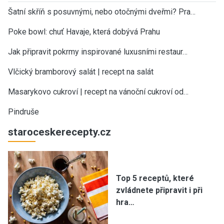
Šatní skříň s posuvnými, nebo otočnými dveřmi? Pra…
Poke bowl: chuť Havaje, která dobývá Prahu
Jak připravit pokrmy inspirované luxusními restaur…
Vlčický bramborový salát | recept na salát
Masarykovo cukroví | recept na vánoční cukroví od…
Pindruše
staroceskerecepty.cz
Top 5 receptů, které
zvládnete připravit i při
hra…