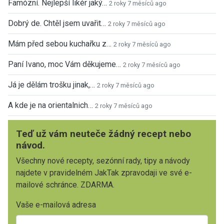
Famózní. Nejlepší likér jaký…
2 roky 7 měsíců ago
Dobrý de. Chtěl jsem uvařit…
2 roky 7 měsíců ago
Mám před sebou kuchařku z…
2 roky 7 měsíců ago
Paní Ivano, moc Vám děkujeme…
2 roky 7 měsíců ago
Já je dělám trošku jinak,…
2 roky 7 měsíců ago
A kde je na orientalnich…
2 roky 7 měsíců ago
Teď už vám neuteče žádný recept nebo
návod.
Všechny nové recepty, sezónní rady, tipy a návody
najdete v pravidelném JakTak zpravodaji ve své e-
mailové schránce. ZDARMA.
Vaše e-mailová adresa