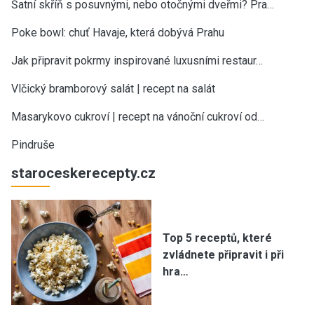
Šatní skříň s posuvnými, nebo otočnými dveřmi? Pra…
Poke bowl: chuť Havaje, která dobývá Prahu
Jak připravit pokrmy inspirované luxusními restaur…
Vlčický bramborový salát | recept na salát
Masarykovo cukroví | recept na vánoční cukroví od…
Pindruše
staroceskerecepty.cz
Top 5 receptů, které
zvládnete připravit i při
hra…