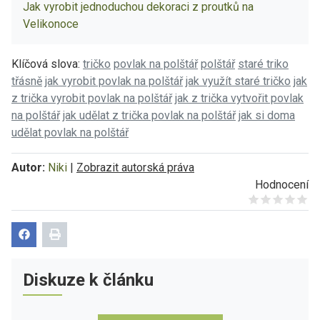
Jak vyrobit jednoduchou dekoraci z proutků na
Velikonoce
Klíčová slova:
tričko
povlak na polštář
polštář
staré triko
třásně
jak vyrobit povlak na polštář
jak využít staré tričko
jak
z trička vyrobit povlak na polštář
jak z trička vytvořit povlak
na polštář
jak udělat z trička povlak na polštář
jak si doma
udělat povlak na polštář
Autor:
Niki
|
Zobrazit autorská práva
Hodnocení
Give it 1/5
Give it 2/5
Give it 3/5
Give it 4/5
Give it 5/5
Diskuze k článku