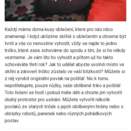
Každý máme doma kusy oblečení, které pro nás něco
znamenají. I když uklízíme skříně s oblečením a chceme být
tvrdí a vše co nenosíme vyhodit, vždy se najde to jedno
tričko, které zase schováme do spodu s tím, že si ho někdy
vezmeme. Je vám líto ho vyhodit a přitom už ho takto
schováváte třetí rok? Jak to udělat abyste uvolnili místo ve
skříni a zároveň tričko zůstalo ve vaší blízkosti? Můžete si
z něj vyrobit originální povlak na polštář. Nic k tomu
nepotřebujete, pouze nůžky, vaše oblíbené triko a polštář.
Toto řešení se hodí i pokud máte děti a chcete jim vytvořit
útulný protostor pro usínání. Můžete vytvořit několik
povlaků ze starých triček s jejich oblíbenými hrdiny nebo s
obrázky robotů, panenek nebo různých pohádkových
postav.