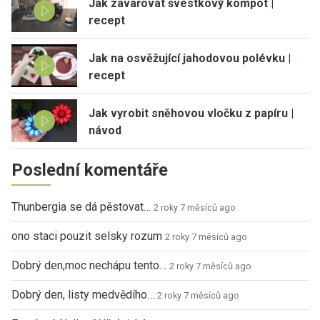
Jak zavařovat švestkový kompot |
recept
Jak na osvěžující jahodovou polévku |
recept
Jak vyrobit sněhovou vločku z papíru |
návod
Poslední komentáře
Thunbergia se dá pěstovat…
2 roky 7 měsíců ago
ono staci pouzit selsky rozum
2 roky 7 měsíců ago
Dobrý den,moc nechápu tento…
2 roky 7 měsíců ago
Dobrý den, listy medvědího…
2 roky 7 měsíců ago