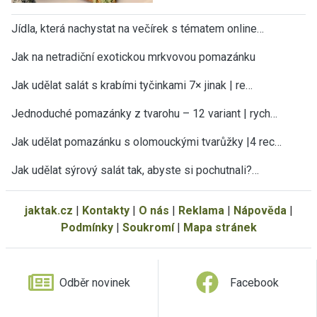
Jídla, která nachystat na večírek s tématem online…
Jak na netradiční exotickou mrkvovou pomazánku
Jak udělat salát s krabími tyčinkami 7× jinak | re…
Jednoduché pomazánky z tvarohu – 12 variant | rych…
Jak udělat pomazánku s olomouckými tvarůžky |4 rec…
Jak udělat sýrový salát tak, abyste si pochutnali?…
jaktak.cz
|
Kontakty
|
O nás
|
Reklama
|
Nápověda
|
Podmínky
|
Soukromí
|
Mapa stránek
Odběr novinek
Facebook