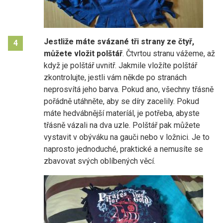
Jestliže máte svázané tři strany ze čtyř,
4
můžete vložit polštář
. Čtvrtou stranu vážeme, až
když je polštář uvnitř. Jakmile vložíte polštář
zkontrolujte, jestli vám někde po stranách
neprosvítá jeho barva. Pokud ano, všechny třásně
pořádně utáhněte, aby se díry zacelily. Pokud
máte hedvábnější materíál, je potřeba, abyste
třásně vázali na dva uzle. Polštář pak můžete
vystavit v obýváku na gauči nebo v ložnici. Je to
naprosto jednoduché, praktické a nemusíte se
zbavovat svých oblíbených věcí.