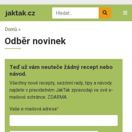
Domů
»
Odběr novinek
Teď už vám neuteče žádný recept nebo
návod.
Všechny nové recepty, sezónní rady, tipy a návody
najdete v pravidelném JakTak zpravodaji ve své e-
mailové schránce. ZDARMA.
Vaše e-mailová adresa