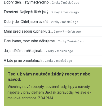
Dobrý den, listy medvědího…
2 roky 7 měsíců ago
Famózní. Nejlepší likér jaký…
2 roky 7 měsíců ago
Dobrý de. Chtěl jsem uvařit…
2 roky 7 měsíců ago
Mám před sebou kuchařku z…
2 roky 7 měsíců ago
Paní Ivano, moc Vám děkujeme…
2 roky 7 měsíců ago
Já je dělám trošku jinak,…
2 roky 7 měsíců ago
A kde je na orientalnich…
2 roky 7 měsíců ago
Teď už vám neuteče žádný recept nebo
návod.
Všechny nové recepty, sezónní rady, tipy a návody
najdete v pravidelném JakTak zpravodaji ve své e-
mailové schránce. ZDARMA.