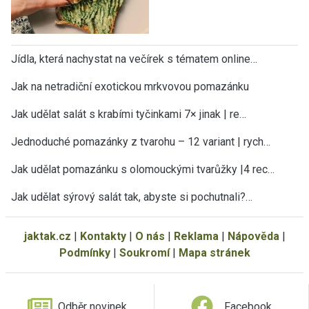
Jídla, která nachystat na večírek s tématem online…
Jak na netradiční exotickou mrkvovou pomazánku
Jak udělat salát s krabími tyčinkami 7× jinak | re…
Jednoduché pomazánky z tvarohu – 12 variant | rych…
Jak udělat pomazánku s olomouckými tvarůžky |4 rec…
Jak udělat sýrový salát tak, abyste si pochutnali?…
jaktak.cz
|
Kontakty
|
O nás
|
Reklama
|
Nápověda
|
Podmínky
|
Soukromí
|
Mapa stránek
Odběr novinek
Facebook