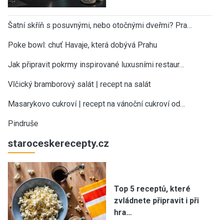
Šatní skříň s posuvnými, nebo otočnými dveřmi? Pra…
Poke bowl: chuť Havaje, která dobývá Prahu
Jak připravit pokrmy inspirované luxusními restaur…
Vlčický bramborový salát | recept na salát
Masarykovo cukroví | recept na vánoční cukroví od…
Pindruše
staroceskerecepty.cz
Top 5 receptů, které
zvládnete připravit i při
hra…