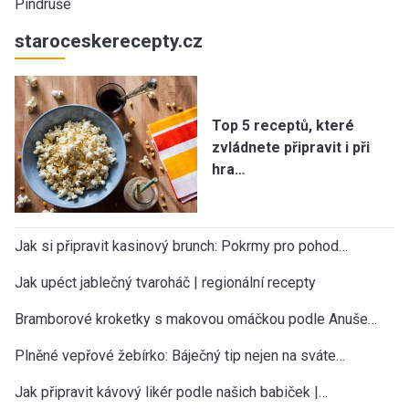
Pindruše
staroceskerecepty.cz
Top 5 receptů, které
zvládnete připravit i při
hra…
Jak si připravit kasinový brunch: Pokrmy pro pohod…
Jak upéct jablečný tvaroháč | regionální recepty
Bramborové kroketky s makovou omáčkou podle Anuše…
Plněné vepřové žebírko: Báječný tip nejen na sváte…
Jak připravit kávový likér podle našich babiček |…