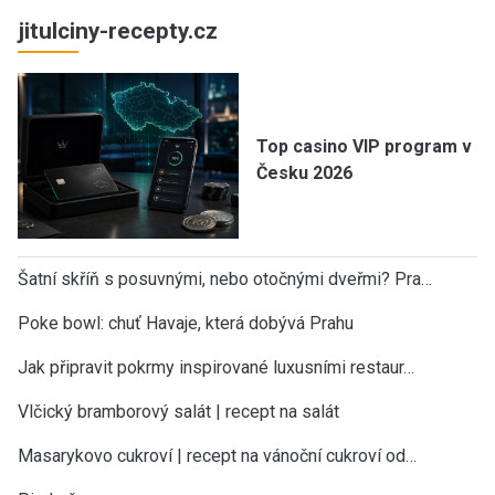
jitulciny-recepty.cz
Top casino VIP program v
Česku 2026
Šatní skříň s posuvnými, nebo otočnými dveřmi? Pra…
Poke bowl: chuť Havaje, která dobývá Prahu
Jak připravit pokrmy inspirované luxusními restaur…
Vlčický bramborový salát | recept na salát
Masarykovo cukroví | recept na vánoční cukroví od…