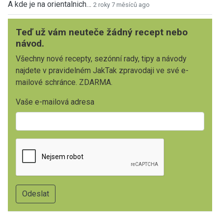
A kde je na orientalnich…
2 roky 7 měsíců ago
Teď už vám neuteče žádný recept nebo
návod.
Všechny nové recepty, sezónní rady, tipy a návody
najdete v pravidelném JakTak zpravodaji ve své e-
mailové schránce. ZDARMA.
Vaše e-mailová adresa