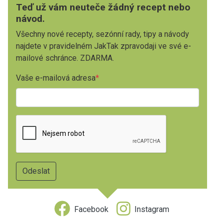
Teď už vám neuteče žádný recept nebo
návod.
Všechny nové recepty, sezónní rady, tipy a návody
najdete v pravidelném JakTak zpravodaji ve své e-
mailové schránce. ZDARMA.
Vaše e-mailová adresa
Facebook
Instagram