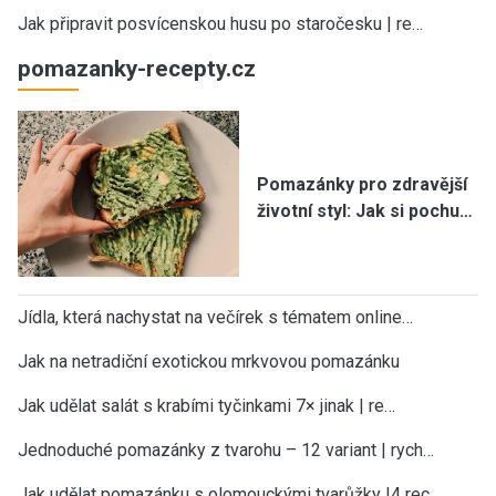
Jak připravit posvícenskou husu po staročesku | re…
pomazanky-recepty.cz
Pomazánky pro zdravější
životní styl: Jak si pochu…
Jídla, která nachystat na večírek s tématem online…
Jak na netradiční exotickou mrkvovou pomazánku
Jak udělat salát s krabími tyčinkami 7× jinak | re…
Jednoduché pomazánky z tvarohu – 12 variant | rych…
Jak udělat pomazánku s olomouckými tvarůžky |4 rec…