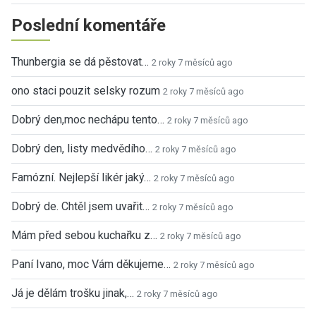
Poslední komentáře
Thunbergia se dá pěstovat…
2 roky 7 měsíců ago
ono staci pouzit selsky rozum
2 roky 7 měsíců ago
Dobrý den,moc nechápu tento…
2 roky 7 měsíců ago
Dobrý den, listy medvědího…
2 roky 7 měsíců ago
Famózní. Nejlepší likér jaký…
2 roky 7 měsíců ago
Dobrý de. Chtěl jsem uvařit…
2 roky 7 měsíců ago
Mám před sebou kuchařku z…
2 roky 7 měsíců ago
Paní Ivano, moc Vám děkujeme…
2 roky 7 měsíců ago
Já je dělám trošku jinak,…
2 roky 7 měsíců ago