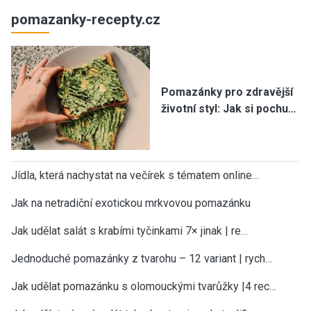
pomazanky-recepty.cz
Pomazánky pro zdravější
životní styl: Jak si pochu…
Jídla, která nachystat na večírek s tématem online…
Jak na netradiční exotickou mrkvovou pomazánku
Jak udělat salát s krabími tyčinkami 7× jinak | re…
Jednoduché pomazánky z tvarohu – 12 variant | rych…
Jak udělat pomazánku s olomouckými tvarůžky |4 rec…