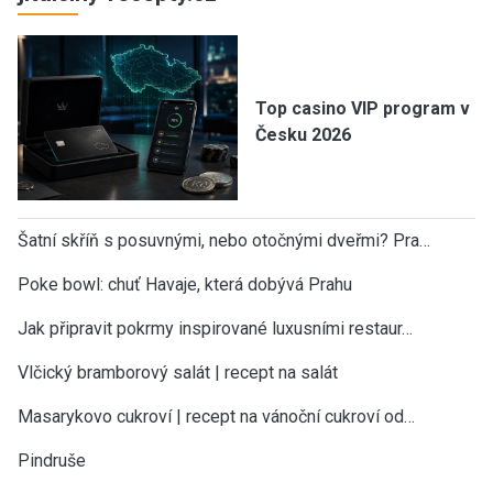
Top casino VIP program v
Česku 2026
Šatní skříň s posuvnými, nebo otočnými dveřmi? Pra…
Poke bowl: chuť Havaje, která dobývá Prahu
Jak připravit pokrmy inspirované luxusními restaur…
Vlčický bramborový salát | recept na salát
Masarykovo cukroví | recept na vánoční cukroví od…
Pindruše