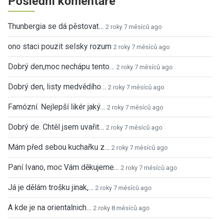
Poslední komentáře
Thunbergia se dá pěstovat…
2 roky 7 měsíců ago
ono staci pouzit selsky rozum
2 roky 7 měsíců ago
Dobrý den,moc nechápu tento…
2 roky 7 měsíců ago
Dobrý den, listy medvědího…
2 roky 7 měsíců ago
Famózní. Nejlepší likér jaký…
2 roky 7 měsíců ago
Dobrý de. Chtěl jsem uvařit…
2 roky 7 měsíců ago
Mám před sebou kuchařku z…
2 roky 7 měsíců ago
Paní Ivano, moc Vám děkujeme…
2 roky 7 měsíců ago
Já je dělám trošku jinak,…
2 roky 7 měsíců ago
A kde je na orientalnich…
2 roky 8 měsíců ago