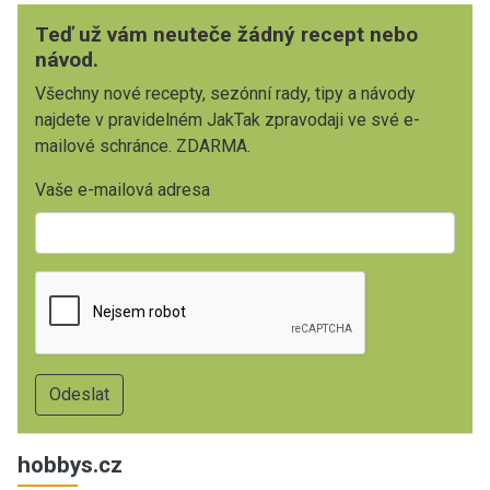
Teď už vám neuteče žádný recept nebo
návod.
Všechny nové recepty, sezónní rady, tipy a návody
najdete v pravidelném JakTak zpravodaji ve své e-
mailové schránce. ZDARMA.
Vaše e-mailová adresa
hobbys.cz