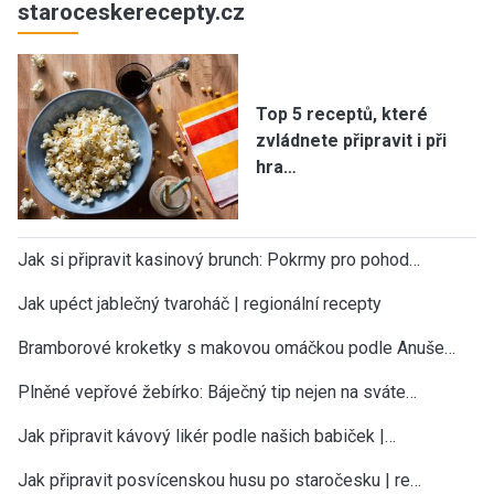
staroceskerecepty.cz
Top 5 receptů, které
zvládnete připravit i při
hra…
Jak si připravit kasinový brunch: Pokrmy pro pohod…
Jak upéct jablečný tvaroháč | regionální recepty
Bramborové kroketky s makovou omáčkou podle Anuše…
Plněné vepřové žebírko: Báječný tip nejen na sváte…
Jak připravit kávový likér podle našich babiček |…
Jak připravit posvícenskou husu po staročesku | re…