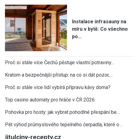
Instalace infrasauny na
míru v bytě: Co všechno
po…
Proč si stále více Čechů pěstuje vlastní potraviny…
Kratom a bezpečnější přístup: na co si dát pozor,…
Proč si stále více lidí vybírá přípravu kávy doma?
Top casino automaty pro hráče v ČR 2026
Pohovka pro hosty: jak vybrat pohodlné přespání be…
Pět výhod průmyslového tepelného čerpadla, které o…
jitulciny-recepty.cz