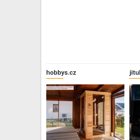
hobbys.cz
jit