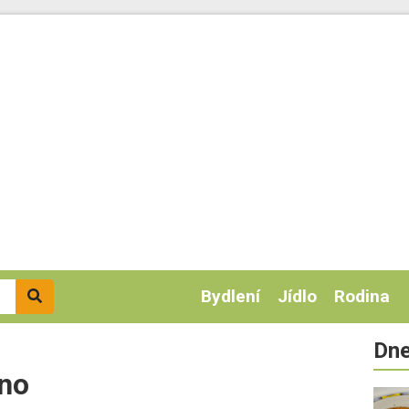
Bydlení
Jídlo
Rodina
Dne
ino