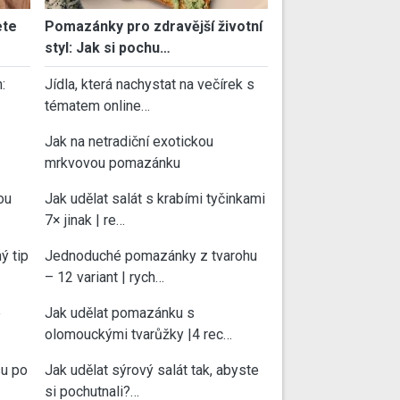
ete
Pomazánky pro zdravější životní
styl: Jak si pochu…
:
Jídla, která nachystat na večírek s
tématem online…
Jak na netradiční exotickou
mrkvovou pomazánku
ou
Jak udělat salát s krabími tyčinkami
7× jinak | re…
ý tip
Jednoduché pomazánky z tvarohu
– 12 variant | rych…
e
Jak udělat pomazánku s
olomouckými tvarůžky |4 rec…
su po
Jak udělat sýrový salát tak, abyste
si pochutnali?…