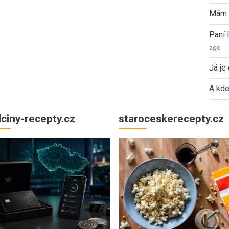
Mám 
Paní
ago
Já je
A kde
ulciny-recepty.cz
staroceskerecepty.cz