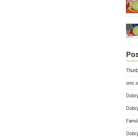
Pos
Thunb
ono s
Dobr
Dobrý
Famóz
Dobrý