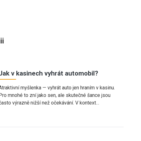
ii
Jak v kasinech vyhrát automobil?
Atraktivní myšlenka — vyhrát auto jen hraním v kasinu.
Pro mnohé to zní jako sen, ale skutečné šance jsou
často výrazně nižší než očekávání. V kontext…