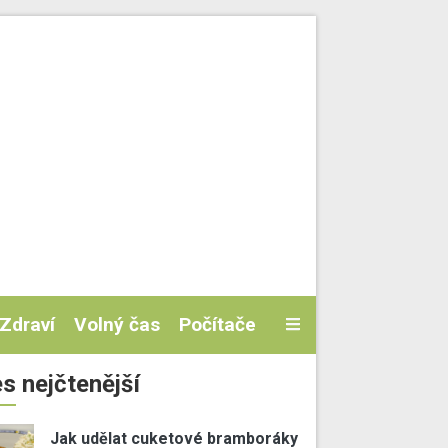
Zdraví
Volný čas
Počítače
s nejčtenější
Jak udělat cuketové bramboráky