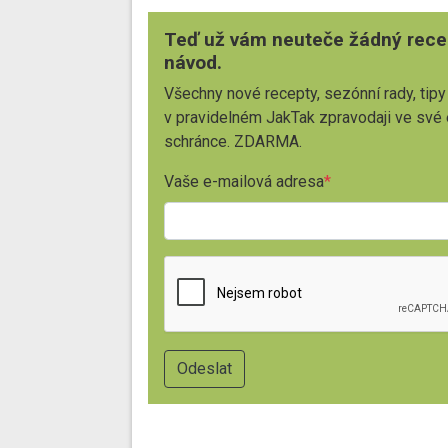
Teď už vám neuteče žádný rece
návod.
Všechny nové recepty, sezónní rady, tipy
v pravidelném JakTak zpravodaji ve své
schránce. ZDARMA.
Vaše e-mailová adresa