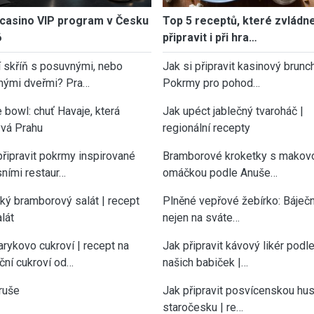
casino VIP program v Česku
Top 5 receptů, které zvládn
6
připravit i při hra…
í skříň s posuvnými, nebo
Jak si připravit kasinový brunch
nými dveřmi? Pra…
Pokrmy pro pohod…
 bowl: chuť Havaje, která
Jak upéct jablečný tvaroháč |
vá Prahu
regionální recepty
připravit pokrmy inspirované
Bramborové kroketky s makov
sními restaur…
omáčkou podle Anuše…
cký bramborový salát | recept
Plněné vepřové žebírko: Báječn
lát
nejen na sváte…
rykovo cukroví | recept na
Jak připravit kávový likér podl
ční cukroví od…
našich babiček |…
ruše
Jak připravit posvícenskou hu
staročesku | re…