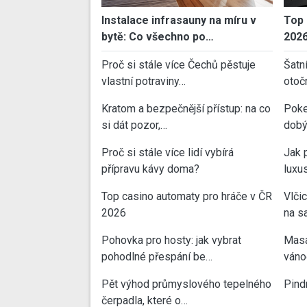
Instalace infrasauny na míru v
Top 
bytě: Co všechno po…
202
Proč si stále více Čechů pěstuje
Šatn
vlastní potraviny…
otoč
Kratom a bezpečnější přístup: na co
Poke
si dát pozor,…
dobý
Proč si stále více lidí vybírá
Jak 
přípravu kávy doma?
luxu
Top casino automaty pro hráče v ČR
Vlči
2026
na sa
Pohovka pro hosty: jak vybrat
Masa
pohodlné přespání be…
váno
Pět výhod průmyslového tepelného
Pind
čerpadla, které o…