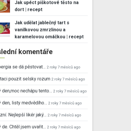
Jak upéct piškotové těsto na
dort | recept
Jak udělat jablečný tart s
vanilkovou zmrzlinou a
karamelovou omáčkou | recept
lední komentáře
ergia se dá pěstovat…
2 roky 7 měsíců ago
taci pouzit selsky rozum
2 roky 7 měsíců ago
ý den,moc nechápu tento…
2 roky 7 měsíců ago
 den, listy medvědího…
2 roky 7 měsíců ago
ní. Nejlepší likér jaký…
2 roky 7 měsíců ago
 de. Chtěl jsem uvařit…
2 roky 7 měsíců ago