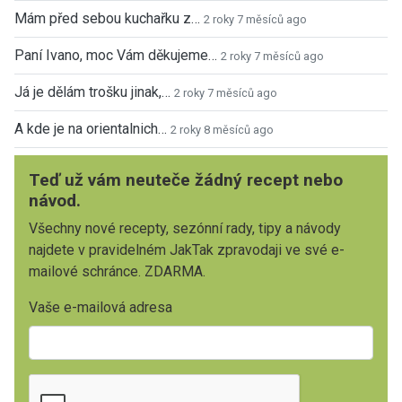
Mám před sebou kuchařku z…
2 roky 7 měsíců ago
Paní Ivano, moc Vám děkujeme…
2 roky 7 měsíců ago
Já je dělám trošku jinak,…
2 roky 7 měsíců ago
A kde je na orientalnich…
2 roky 8 měsíců ago
Teď už vám neuteče žádný recept nebo
návod.
Všechny nové recepty, sezónní rady, tipy a návody
najdete v pravidelném JakTak zpravodaji ve své e-
mailové schránce. ZDARMA.
Vaše e-mailová adresa