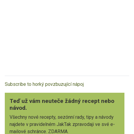
Subscribe to horký povzbuzující nápoj
Teď už vám neuteče žádný recept nebo
návod.
Všechny nové recepty, sezónní rady, tipy a návody
najdete v pravidelném JakTak zpravodaji ve své e-
mailové schránce. ZDARMA.