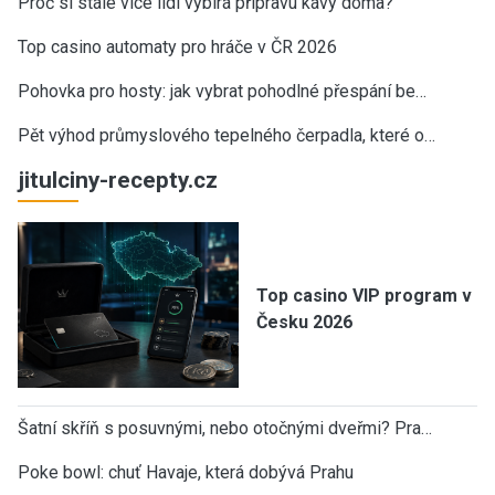
Proč si stále více lidí vybírá přípravu kávy doma?
Top casino automaty pro hráče v ČR 2026
Pohovka pro hosty: jak vybrat pohodlné přespání be…
Pět výhod průmyslového tepelného čerpadla, které o…
jitulciny-recepty.cz
Top casino VIP program v
Česku 2026
Šatní skříň s posuvnými, nebo otočnými dveřmi? Pra…
Poke bowl: chuť Havaje, která dobývá Prahu