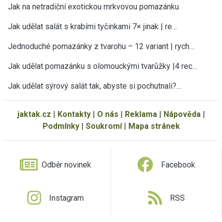
Jak na netradiční exotickou mrkvovou pomazánku
Jak udělat salát s krabími tyčinkami 7× jinak | re…
Jednoduché pomazánky z tvarohu – 12 variant | rych…
Jak udělat pomazánku s olomouckými tvarůžky |4 rec…
Jak udělat sýrový salát tak, abyste si pochutnali?…
jaktak.cz
|
Kontakty
|
O nás
|
Reklama
|
Nápověda
|
Podmínky
|
Soukromí
|
Mapa stránek
Odběr novinek
Facebook
Instagram
RSS