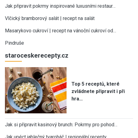
Jak připravit pokrmy inspirované luxusními restaur…
Vlčický bramborový salát | recept na salát
Masarykovo cukroví | recept na vánoční cukroví od…
Pindruše
staroceskerecepty.cz
Top 5 receptů, které
zvládnete připravit i při
hra…
Jak si připravit kasinový brunch: Pokrmy pro pohod…
Jak upéct jablečný tvaroháč | regionální recepty