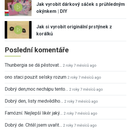
Jak vyrobit dárkový sáček s průhledným
okýnkem | DIY
Jak si vyrobit originální prstýnek z
korálků
Poslední komentáře
Thunbergia se dá pěstovat…
2 roky 7 měsíců ago
ono staci pouzit selsky rozum
2 roky 7 měsíců ago
Dobrý den,moc nechápu tento…
2 roky 7 měsíců ago
Dobrý den, listy medvědího…
2 roky 7 měsíců ago
Famózní. Nejlepší likér jaký…
2 roky 7 měsíců ago
Dobrý de. Chtěl jsem uvařit…
2 roky 7 měsíců ago