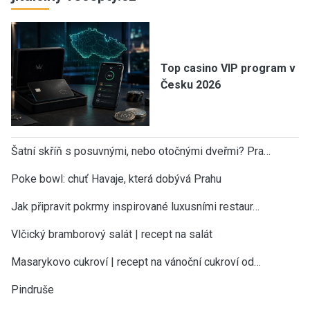
Top casino VIP program v
Česku 2026
Šatní skříň s posuvnými, nebo otočnými dveřmi? Pra…
Poke bowl: chuť Havaje, která dobývá Prahu
Jak připravit pokrmy inspirované luxusními restaur…
Vlčický bramborový salát | recept na salát
Masarykovo cukroví | recept na vánoční cukroví od…
Pindruše