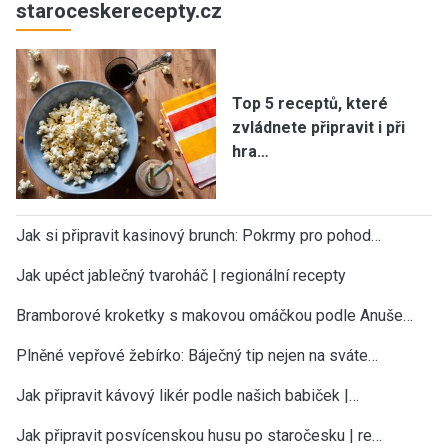
staroceskerecepty.cz
Top 5 receptů, které
zvládnete připravit i při
hra…
Jak si připravit kasinový brunch: Pokrmy pro pohod…
Jak upéct jablečný tvaroháč | regionální recepty
Bramborové kroketky s makovou omáčkou podle Anuše…
Plněné vepřové žebírko: Báječný tip nejen na sváte…
Jak připravit kávový likér podle našich babiček |…
Jak připravit posvícenskou husu po staročesku | re…