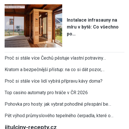
Instalace infrasauny na
míru v bytě: Co všechno
po…
Proč si stále více Čechů pěstuje vlastní potraviny…
Kratom a bezpečnější přístup: na co si dát pozor,…
Proč si stále více lidí vybírá přípravu kávy doma?
Top casino automaty pro hráče v ČR 2026
Pohovka pro hosty: jak vybrat pohodlné přespání be…
Pět výhod průmyslového tepelného čerpadla, které o…
jitulciny-recepty.cz