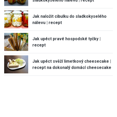
sladkokyselého nálevu | recept
Jak naložit cibulku do sladkokyselého
nálevu | recept
Jak upéct pravé hospodské tyčky |
recept
Jak upéct svěží limetkový cheesecake |
recept na dokonalý domácí cheesecake