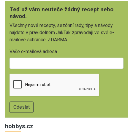
Teď už vám neuteče žádný recept nebo
návod.
Všechny nové recepty, sezónní rady, tipy a návody
najdete v pravidelném JakTak zpravodaji ve své e-
mailové schránce. ZDARMA.
Vaše e-mailová adresa
hobbys.cz