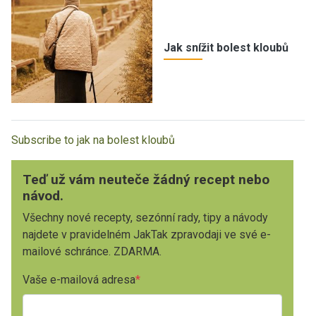
Jak snížit bolest kloubů
Subscribe to jak na bolest kloubů
Teď už vám neuteče žádný recept nebo
návod.
Všechny nové recepty, sezónní rady, tipy a návody
najdete v pravidelném JakTak zpravodaji ve své e-
mailové schránce. ZDARMA.
Vaše e-mailová adresa