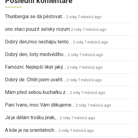
Poslední komentáře
Thunbergia se dá pěstovat…
2 roky 7 měsíců ago
ono staci pouzit selsky rozum
2 roky 7 měsíců ago
Dobrý den,moc nechápu tento…
2 roky 7 měsíců ago
Dobrý den, listy medvědího…
2 roky 7 měsíců ago
Famózní. Nejlepší likér jaký…
2 roky 7 měsíců ago
Dobrý de. Chtěl jsem uvařit…
2 roky 7 měsíců ago
Mám před sebou kuchařku z…
2 roky 7 měsíců ago
Paní Ivano, moc Vám děkujeme…
2 roky 7 měsíců ago
Já je dělám trošku jinak,…
2 roky 7 měsíců ago
A kde je na orientalnich…
2 roky 7 měsíců ago