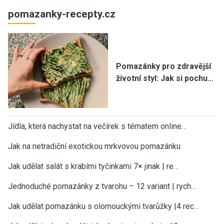
pomazanky-recepty.cz
Pomazánky pro zdravější
životní styl: Jak si pochu…
Jídla, která nachystat na večírek s tématem online…
Jak na netradiční exotickou mrkvovou pomazánku
Jak udělat salát s krabími tyčinkami 7× jinak | re…
Jednoduché pomazánky z tvarohu – 12 variant | rych…
×
Teď už vám neuteče žádný recept nebo
Jak udělat pomazánku s olomouckými tvarůžky |4 rec…
návod.