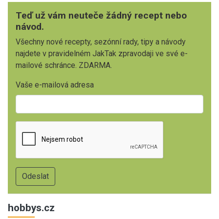
Teď už vám neuteče žádný recept nebo
návod.
Všechny nové recepty, sezónní rady, tipy a návody
najdete v pravidelném JakTak zpravodaji ve své e-
mailové schránce. ZDARMA.
Vaše e-mailová adresa
hobbys.cz