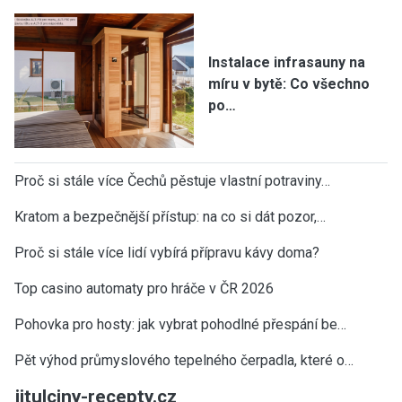
Instalace infrasauny na
míru v bytě: Co všechno
po…
Proč si stále více Čechů pěstuje vlastní potraviny…
Kratom a bezpečnější přístup: na co si dát pozor,…
Proč si stále více lidí vybírá přípravu kávy doma?
Top casino automaty pro hráče v ČR 2026
Pohovka pro hosty: jak vybrat pohodlné přespání be…
Pět výhod průmyslového tepelného čerpadla, které o…
jitulciny-recepty.cz