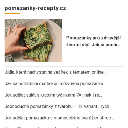
pomazanky-recepty.cz
Pomazánky pro zdravější
životní styl: Jak si pochu…
Jídla, která nachystat na večírek s tématem online…
Jak na netradiční exotickou mrkvovou pomazánku
Jak udělat salát s krabími tyčinkami 7× jinak | re…
Jednoduché pomazánky z tvarohu – 12 variant | rych…
Jak udělat pomazánku s olomouckými tvarůžky |4 rec…