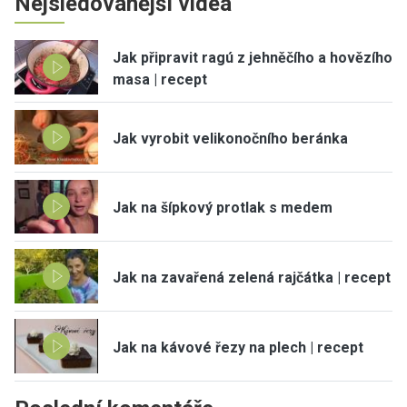
Nejsledovanější videa
Jak připravit ragú z jehněčího a hovězího
masa | recept
Jak vyrobit velikonočního beránka
Jak na šípkový protlak s medem
Jak na zavařená zelená rajčátka | recept
Jak na kávové řezy na plech | recept