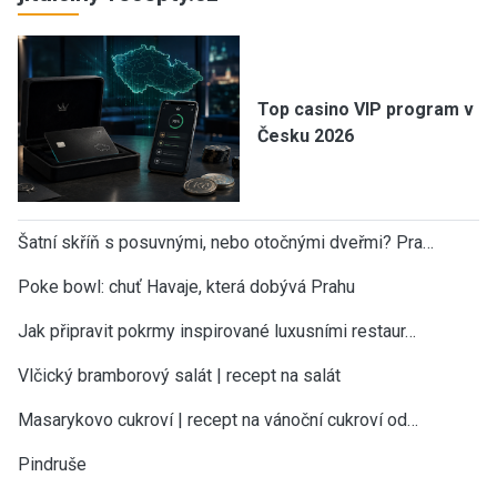
Top casino VIP program v
Česku 2026
Šatní skříň s posuvnými, nebo otočnými dveřmi? Pra…
Poke bowl: chuť Havaje, která dobývá Prahu
Jak připravit pokrmy inspirované luxusními restaur…
Vlčický bramborový salát | recept na salát
Masarykovo cukroví | recept na vánoční cukroví od…
Pindruše