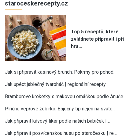
staroceskerecepty.cz
Top 5 receptů, které
zvládnete připravit i při
hra…
Jak si připravit kasinový brunch: Pokrmy pro pohod…
Jak upéct jablečný tvaroháč | regionální recepty
Bramborové kroketky s makovou omáčkou podle Anuše…
Plněné vepřové žebírko: Báječný tip nejen na sváte…
Jak připravit kávový likér podle našich babiček |…
Jak připravit posvícenskou husu po staročesku | re…