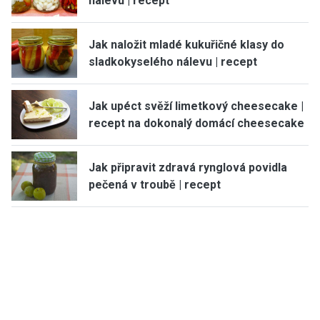
nálevu | recept
Jak naložit mladé kukuřičné klasy do
sladkokyselého nálevu | recept
Jak upéct svěží limetkový cheesecake |
recept na dokonalý domácí cheesecake
Jak připravit zdravá rynglová povidla
pečená v troubě | recept