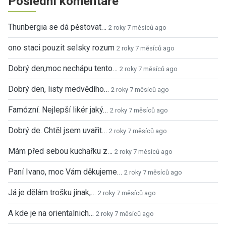
Poslední komentáře
Thunbergia se dá pěstovat…
2 roky 7 měsíců ago
ono staci pouzit selsky rozum
2 roky 7 měsíců ago
Dobrý den,moc nechápu tento…
2 roky 7 měsíců ago
Dobrý den, listy medvědího…
2 roky 7 měsíců ago
Famózní. Nejlepší likér jaký…
2 roky 7 měsíců ago
Dobrý de. Chtěl jsem uvařit…
2 roky 7 měsíců ago
Mám před sebou kuchařku z…
2 roky 7 měsíců ago
Paní Ivano, moc Vám děkujeme…
2 roky 7 měsíců ago
Já je dělám trošku jinak,…
2 roky 7 měsíců ago
A kde je na orientalnich…
2 roky 7 měsíců ago