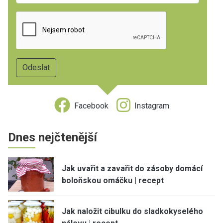
Facebook
Instagram
Dnes nejčtenější
Jak uvařit a zavařit do zásoby domácí
boloňskou omáčku | recept
Jak naložit cibulku do sladkokyselého