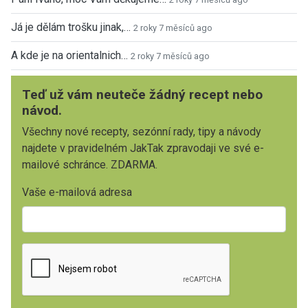
Já je dělám trošku jinak,…
2 roky 7 měsíců ago
A kde je na orientalnich…
2 roky 7 měsíců ago
Teď už vám neuteče žádný recept nebo
návod.
Všechny nové recepty, sezónní rady, tipy a návody
najdete v pravidelném JakTak zpravodaji ve své e-
mailové schránce. ZDARMA.
Vaše e-mailová adresa