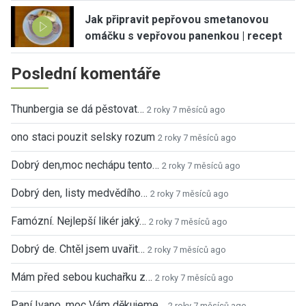
Jak připravit pepřovou smetanovou
omáčku s vepřovou panenkou | recept
Poslední komentáře
Thunbergia se dá pěstovat…
2 roky 7 měsíců ago
ono staci pouzit selsky rozum
2 roky 7 měsíců ago
Dobrý den,moc nechápu tento…
2 roky 7 měsíců ago
Dobrý den, listy medvědího…
2 roky 7 měsíců ago
Famózní. Nejlepší likér jaký…
2 roky 7 měsíců ago
Dobrý de. Chtěl jsem uvařit…
2 roky 7 měsíců ago
Mám před sebou kuchařku z…
2 roky 7 měsíců ago
Paní Ivano, moc Vám děkujeme…
2 roky 7 měsíců ago