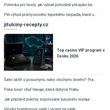
Pohovka pro hosty: jak vybrat pohodlné přespání be…
Pět výhod průmyslového tepelného čerpadla, které o…
jitulciny-recepty.cz
Top casino VIP program v
Česku 2026
Šatní skříň s posuvnými, nebo otočnými dveřmi? Pra…
Poke bowl: chuť Havaje, která dobývá Prahu
Jak připravit pokrmy inspirované luxusními restaur…
Vlčický bramborový salát | recept na salát