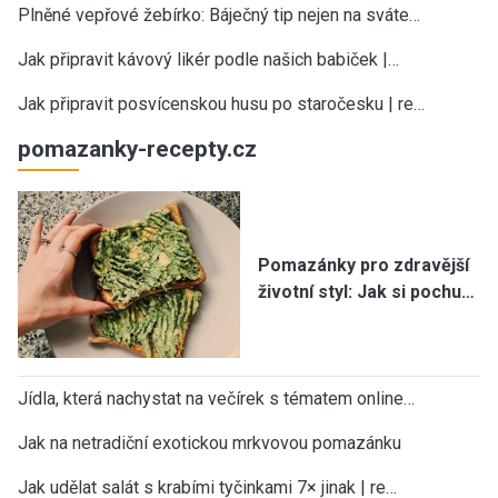
Plněné vepřové žebírko: Báječný tip nejen na sváte…
Jak připravit kávový likér podle našich babiček |…
Jak připravit posvícenskou husu po staročesku | re…
pomazanky-recepty.cz
Pomazánky pro zdravější
životní styl: Jak si pochu…
Jídla, která nachystat na večírek s tématem online…
Jak na netradiční exotickou mrkvovou pomazánku
Jak udělat salát s krabími tyčinkami 7× jinak | re…