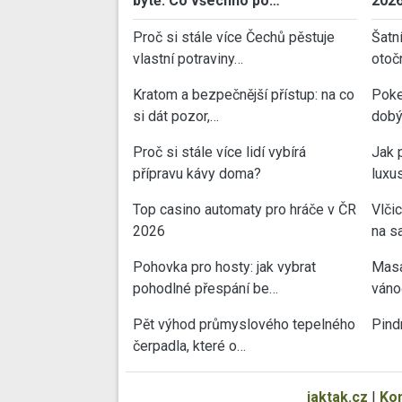
bytě: Co všechno po…
202
Proč si stále více Čechů pěstuje
Šatn
vlastní potraviny…
otoč
Kratom a bezpečnější přístup: na co
Poke
si dát pozor,…
dobý
Proč si stále více lidí vybírá
Jak 
přípravu kávy doma?
luxu
Top casino automaty pro hráče v ČR
Vlči
2026
na sa
Pohovka pro hosty: jak vybrat
Masa
pohodlné přespání be…
váno
Pět výhod průmyslového tepelného
Pind
čerpadla, které o…
jaktak.cz
|
Ko