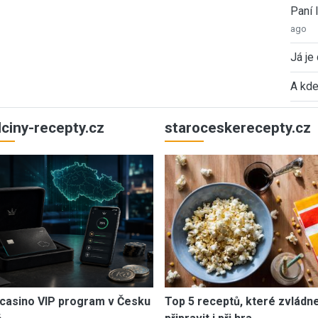
Paní
ago
Já je
A kde
ulciny-recepty.cz
staroceskerecepty.cz
casino VIP program v Česku
Top 5 receptů, které zvládn