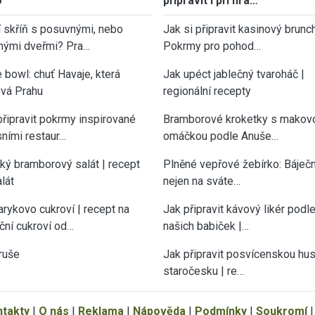
6
připravit i při hra…
í skříň s posuvnými, nebo
Jak si připravit kasinový brunch
nými dveřmi? Pra…
Pokrmy pro pohod…
 bowl: chuť Havaje, která
Jak upéct jablečný tvaroháč |
vá Prahu
regionální recepty
připravit pokrmy inspirované
Bramborové kroketky s makov
sními restaur…
omáčkou podle Anuše…
cký bramborový salát | recept
Plněné vepřové žebírko: Báječn
lát
nejen na sváte…
rykovo cukroví | recept na
Jak připravit kávový likér podl
ční cukroví od…
našich babiček |…
ruše
Jak připravit posvícenskou hu
staročesku | re…
ntakty
|
O nás
|
Reklama
|
Nápověda
|
Podmínky
|
Soukromí