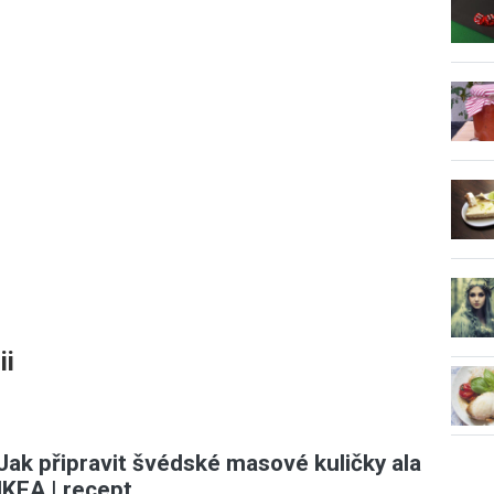
ii
Jak připravit švédské masové kuličky ala
IKEA | recept