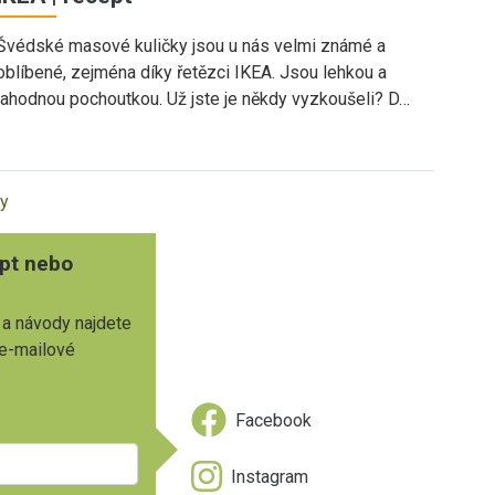
Švédské masové kuličky jsou u nás velmi známé a
oblíbené, zejména díky řetězci IKEA. Jsou lehkou a
lahodnou pochoutkou. Už jste je někdy vyzkoušeli? D…
ky
pt nebo
 a návody najdete
 e-mailové
Facebook
Instagram