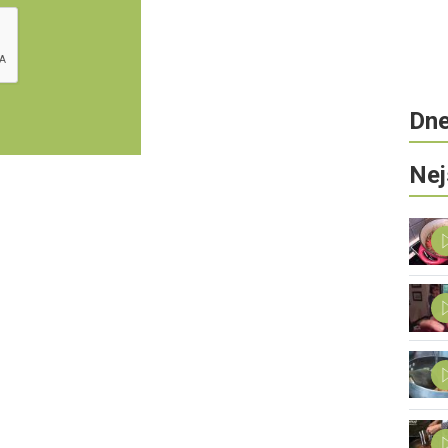
Dne
Nej