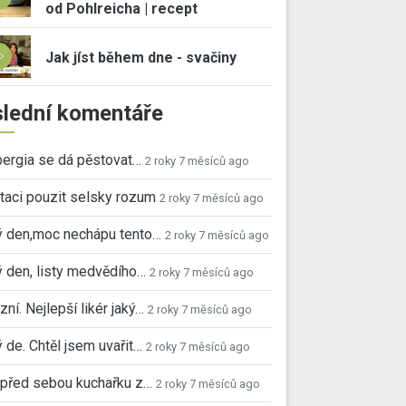
od Pohlreicha | recept
Jak jíst během dne - svačiny
lední komentáře
ergia se dá pěstovat…
2 roky 7 měsíců ago
taci pouzit selsky rozum
2 roky 7 měsíců ago
ý den,moc nechápu tento…
2 roky 7 měsíců ago
 den, listy medvědího…
2 roky 7 měsíců ago
ní. Nejlepší likér jaký…
2 roky 7 měsíců ago
 de. Chtěl jsem uvařit…
2 roky 7 měsíců ago
před sebou kuchařku z…
2 roky 7 měsíců ago