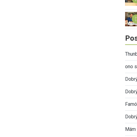
Pos
Thunb
ono s
Dobr
Dobrý
Famóz
Dobrý
Mám 