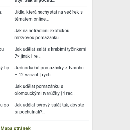
styl: Jak si pochu…
:
Jídla, která nachystat na večírek s
tématem online…
Jak na netradiční exotickou
mrkvovou pomazánku
ou
Jak udělat salát s krabími tyčinkami
7× jinak | re…
ý tip
Jednoduché pomazánky z tvarohu
– 12 variant | rych…
e
Jak udělat pomazánku s
olomouckými tvarůžky |4 rec…
su po
Jak udělat sýrový salát tak, abyste
si pochutnali?…
|
Mapa stránek