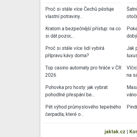
Proč si stále více Čechů pěstuje
Šatn
vlastní potraviny…
otoč
Kratom a bezpečnější přístup: na co
Poke
si dát pozor,…
dobý
Proč si stále více lidí vybírá
Jak 
přípravu kávy doma?
luxu
Top casino automaty pro hráče v ČR
Vlči
2026
na sa
Pohovka pro hosty: jak vybrat
Masa
pohodlné přespání be…
váno
Pět výhod průmyslového tepelného
Pind
čerpadla, které o…
jaktak.cz
|
Ko