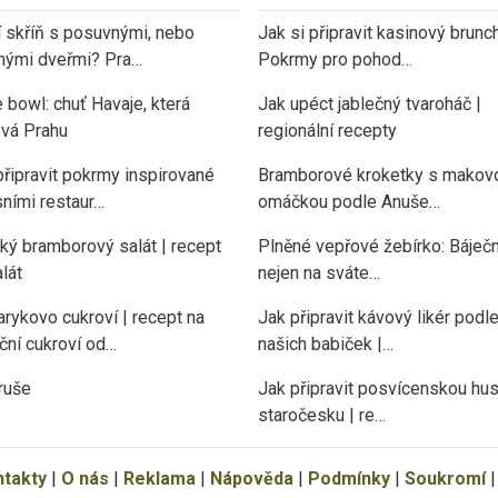
í skříň s posuvnými, nebo
Jak si připravit kasinový brunch
nými dveřmi? Pra…
Pokrmy pro pohod…
 bowl: chuť Havaje, která
Jak upéct jablečný tvaroháč |
vá Prahu
regionální recepty
připravit pokrmy inspirované
Bramborové kroketky s makov
sními restaur…
omáčkou podle Anuše…
cký bramborový salát | recept
Plněné vepřové žebírko: Báječn
lát
nejen na sváte…
rykovo cukroví | recept na
Jak připravit kávový likér podl
ční cukroví od…
našich babiček |…
ruše
Jak připravit posvícenskou hu
staročesku | re…
ntakty
|
O nás
|
Reklama
|
Nápověda
|
Podmínky
|
Soukromí