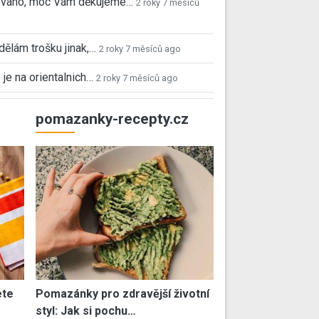
 Ivano, moc Vám děkujeme…
2 roky 7 měsíců
 dělám trošku jinak,…
2 roky 7 měsíců ago
 je na orientalnich…
2 roky 7 měsíců ago
pomazanky-recepty.cz
ete
Pomazánky pro zdravější životní
styl: Jak si pochu…