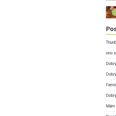
Pos
Thunb
ono s
Dobr
Dobrý
Famóz
Dobrý
Mám 