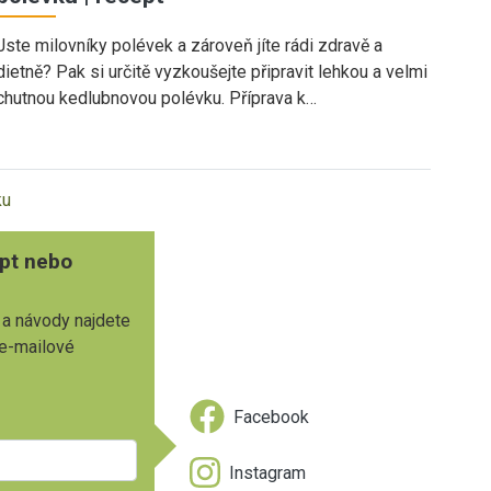
Jste milovníky polévek a zároveň jíte rádi zdravě a
dietně? Pak si určitě vyzkoušejte připravit lehkou a velmi
chutnou kedlubnovou polévku. Příprava k…
ku
pt nebo
 a návody najdete
 e-mailové
Facebook
Instagram