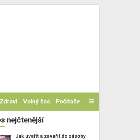
Zdraví
Volný čas
Počítače
s nejčtenější
Jak uvařit a zavařit do zásoby