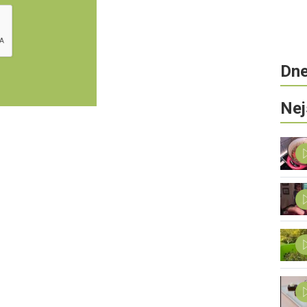
Dne
Nej