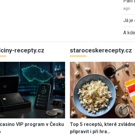
Paní
ago
Já je
A kde
ulciny-recepty.cz
staroceskerecepty.cz
casino VIP program v Česku
Top 5 receptů, které zvládn
6
připravit i při hra…