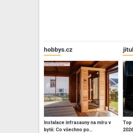
hobbys.cz
jit
Instalace infrasauny na míru v
Top 
bytě: Co všechno po…
202