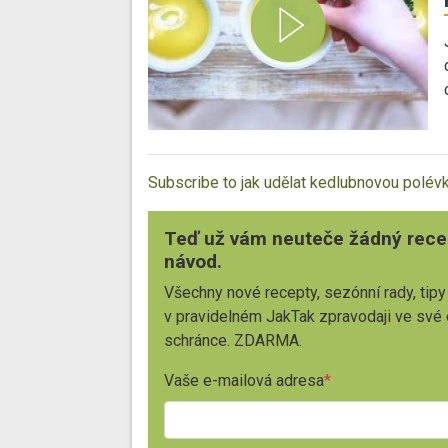
Subscribe to jak udělat kedlubnovou polév
Teď už vám neuteče žádný rece
návod.
Všechny nové recepty, sezónní rady, tipy
v pravidelném JakTak zpravodaji ve své
schránce. ZDARMA.
Vaše e-mailová adresa