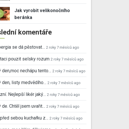
Jak vyrobit velikonočního
beránka
lední komentáře
ergia se dá pěstovat…
2 roky 7 měsíců ago
taci pouzit selsky rozum
2 roky 7 měsíců ago
ý den,moc nechápu tento…
2 roky 7 měsíců ago
 den, listy medvědího…
2 roky 7 měsíců ago
ní. Nejlepší likér jaký…
2 roky 7 měsíců ago
 de. Chtěl jsem uvařit…
2 roky 7 měsíců ago
před sebou kuchařku z…
2 roky 7 měsíců ago