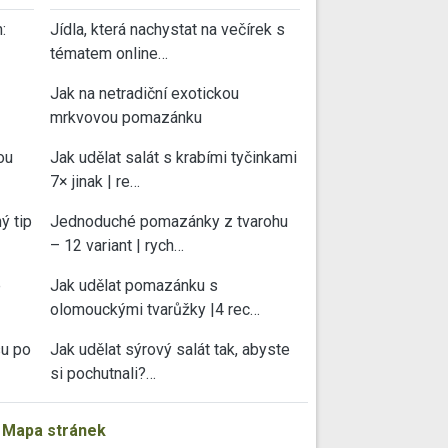
:
Jídla, která nachystat na večírek s
tématem online…
Jak na netradiční exotickou
mrkvovou pomazánku
ou
Jak udělat salát s krabími tyčinkami
7× jinak | re…
ý tip
Jednoduché pomazánky z tvarohu
– 12 variant | rych…
e
Jak udělat pomazánku s
olomouckými tvarůžky |4 rec…
su po
Jak udělat sýrový salát tak, abyste
si pochutnali?…
|
Mapa stránek