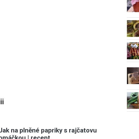
ii
Jak na plněné papriky s rajčatovu
omáčkou | recept