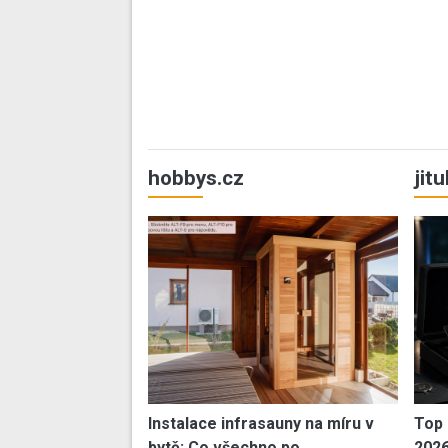
hobbys.cz
jit
Instalace infrasauny na míru v
Top 
bytě: Co všechno po…
202