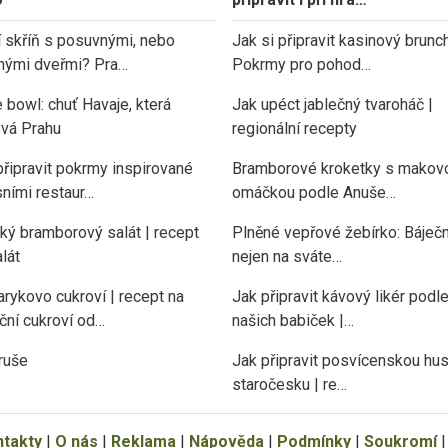
í skříň s posuvnými, nebo
Jak si připravit kasinový brunch
nými dveřmi? Pra…
Pokrmy pro pohod…
 bowl: chuť Havaje, která
Jak upéct jablečný tvaroháč |
vá Prahu
regionální recepty
připravit pokrmy inspirované
Bramborové kroketky s makov
sními restaur…
omáčkou podle Anuše…
cký bramborový salát | recept
Plněné vepřové žebírko: Báječn
lát
nejen na sváte…
rykovo cukroví | recept na
Jak připravit kávový likér podl
ční cukroví od…
našich babiček |…
ruše
Jak připravit posvícenskou hu
staročesku | re…
ntakty
|
O nás
|
Reklama
|
Nápověda
|
Podmínky
|
Soukromí