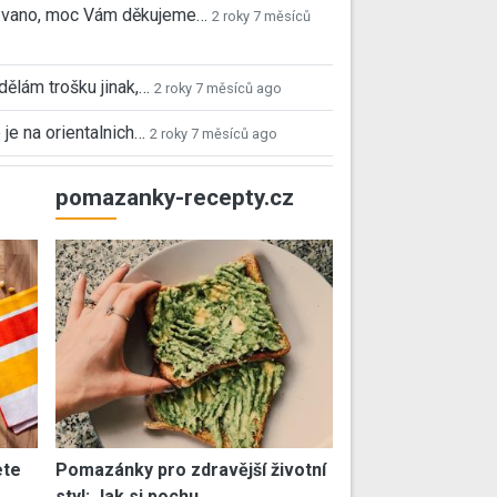
 Ivano, moc Vám děkujeme…
2 roky 7 měsíců
 dělám trošku jinak,…
2 roky 7 měsíců ago
 je na orientalnich…
2 roky 7 měsíců ago
pomazanky-recepty.cz
ete
Pomazánky pro zdravější životní
styl: Jak si pochu…