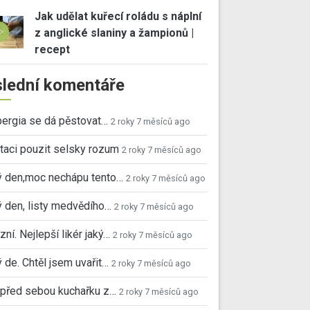
Jak udělat kuřecí roládu s náplní
z anglické slaniny a žampionů |
recept
lední komentáře
ergia se dá pěstovat…
2 roky 7 měsíců ago
taci pouzit selsky rozum
2 roky 7 měsíců ago
ý den,moc nechápu tento…
2 roky 7 měsíců ago
 den, listy medvědího…
2 roky 7 měsíců ago
ní. Nejlepší likér jaký…
2 roky 7 měsíců ago
 de. Chtěl jsem uvařit…
2 roky 7 měsíců ago
před sebou kuchařku z…
2 roky 7 měsíců ago