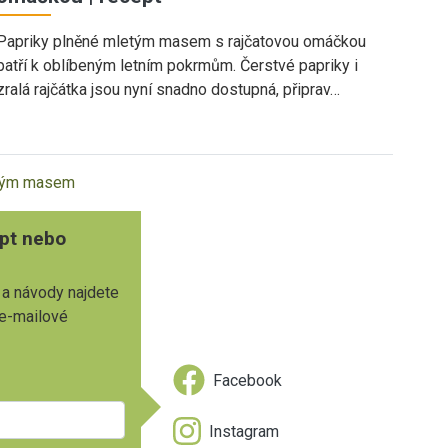
Papriky plněné mletým masem s rajčatovou omáčkou
patří k oblíbeným letním pokrmům. Čerstvé papriky i
zralá rajčátka jsou nyní snadno dostupná, připrav…
letým masem
pt nebo
 a návody najdete
 e-mailové
Facebook
Instagram