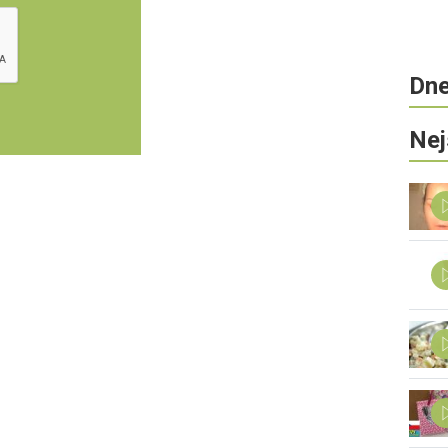
Dne
Nej