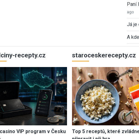
Paní
ago
Já je
A kde
ulciny-recepty.cz
staroceskerecepty.cz
casino VIP program v Česku
Top 5 receptů, které zvládn
6
připravit i při hra…