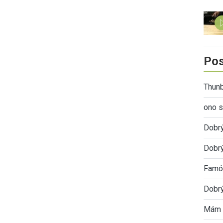
Pos
Thunb
ono s
Dobr
Dobrý
Famóz
Dobrý
Mám 