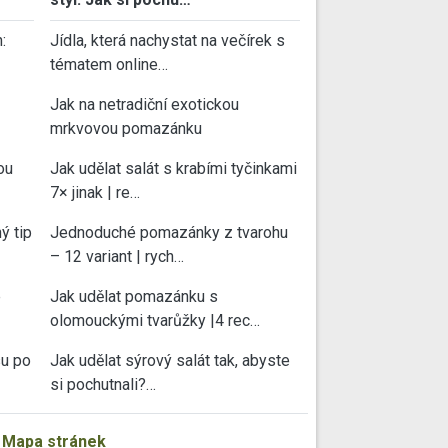
:
Jídla, která nachystat na večírek s
tématem online…
Jak na netradiční exotickou
mrkvovou pomazánku
ou
Jak udělat salát s krabími tyčinkami
7× jinak | re…
ý tip
Jednoduché pomazánky z tvarohu
– 12 variant | rych…
e
Jak udělat pomazánku s
olomouckými tvarůžky |4 rec…
su po
Jak udělat sýrový salát tak, abyste
si pochutnali?…
|
Mapa stránek