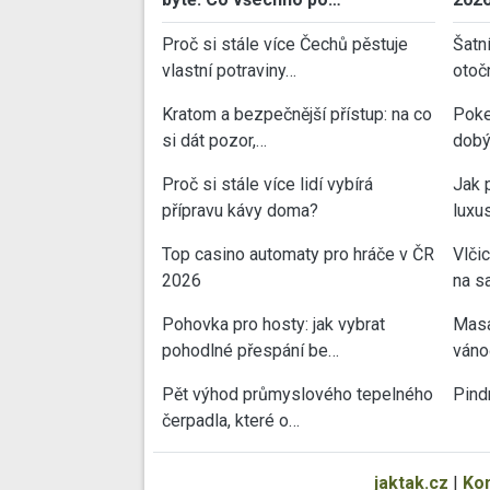
Proč si stále více Čechů pěstuje
Šatn
vlastní potraviny…
otoč
Kratom a bezpečnější přístup: na co
Poke
si dát pozor,…
dobý
Proč si stále více lidí vybírá
Jak 
přípravu kávy doma?
luxu
Top casino automaty pro hráče v ČR
Vlči
2026
na sa
Pohovka pro hosty: jak vybrat
Masa
pohodlné přespání be…
váno
Pět výhod průmyslového tepelného
Pind
čerpadla, které o…
jaktak.cz
|
Ko