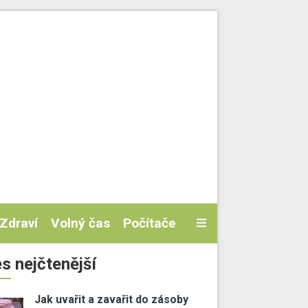
Zdraví
Volný čas
Počítače
s nejčtenější
Jak uvařit a zavařit do zásoby