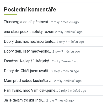
Poslední komentáře
Thunbergia se dá pěstovat…
2 roky 7 měsíců ago
ono staci pouzit selsky rozum
2 roky 7 měsíců ago
Dobrý den,moc nechápu tento…
2 roky 7 měsíců ago
Dobrý den, listy medvědího…
2 roky 7 měsíců ago
Famózní. Nejlepší likér jaký…
2 roky 7 měsíců ago
Dobrý de. Chtěl jsem uvařit…
2 roky 7 měsíců ago
Mám před sebou kuchařku z…
2 roky 7 měsíců ago
Paní Ivano, moc Vám děkujeme…
2 roky 7 měsíců ago
Já je dělám trošku jinak,…
2 roky 7 měsíců ago