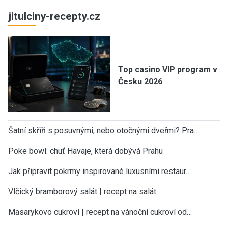
jitulciny-recepty.cz
Top casino VIP program v
Česku 2026
Šatní skříň s posuvnými, nebo otočnými dveřmi? Pra…
Poke bowl: chuť Havaje, která dobývá Prahu
Jak připravit pokrmy inspirované luxusními restaur…
Vlčický bramborový salát | recept na salát
Masarykovo cukroví | recept na vánoční cukroví od…