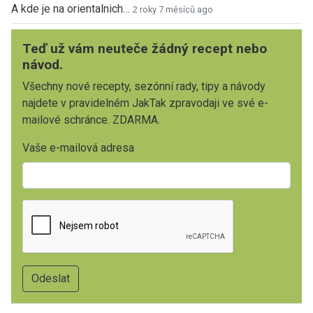
A kde je na orientalnich…
2 roky 7 měsíců ago
Teď už vám neuteče žádný recept nebo
návod.
Všechny nové recepty, sezónní rady, tipy a návody
najdete v pravidelném JakTak zpravodaji ve své e-
mailové schránce. ZDARMA.
Vaše e-mailová adresa