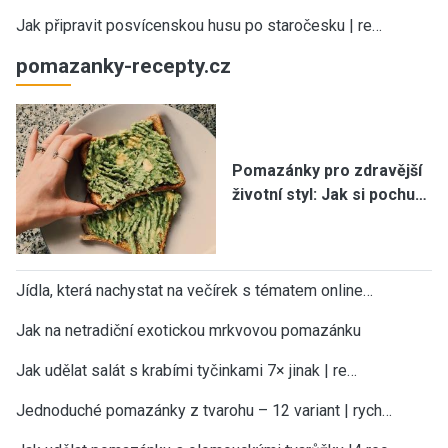
Jak připravit posvícenskou husu po staročesku | re…
pomazanky-recepty.cz
Pomazánky pro zdravější
životní styl: Jak si pochu…
Jídla, která nachystat na večírek s tématem online…
Jak na netradiční exotickou mrkvovou pomazánku
Jak udělat salát s krabími tyčinkami 7× jinak | re…
Jednoduché pomazánky z tvarohu – 12 variant | rych…