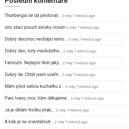
Poslední komentáře
Thunbergia se dá pěstovat…
2 roky 7 měsíců ago
ono staci pouzit selsky rozum
2 roky 7 měsíců ago
Dobrý den,moc nechápu tento…
2 roky 7 měsíců ago
Dobrý den, listy medvědího…
2 roky 7 měsíců ago
Famózní. Nejlepší likér jaký…
2 roky 7 měsíců ago
Dobrý de. Chtěl jsem uvařit…
2 roky 7 měsíců ago
Mám před sebou kuchařku z…
2 roky 7 měsíců ago
Paní Ivano, moc Vám děkujeme…
2 roky 7 měsíců ago
Já je dělám trošku jinak,…
2 roky 7 měsíců ago
A kde je na orientalnich…
2 roky 7 měsíců ago