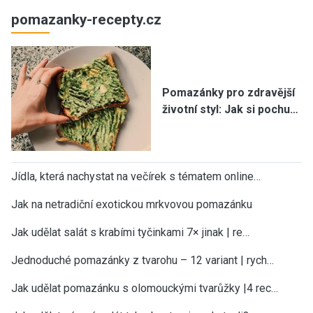
pomazanky-recepty.cz
Pomazánky pro zdravější
životní styl: Jak si pochu…
Jídla, která nachystat na večírek s tématem online…
Jak na netradiční exotickou mrkvovou pomazánku
Jak udělat salát s krabími tyčinkami 7× jinak | re…
Jednoduché pomazánky z tvarohu – 12 variant | rych…
Jak udělat pomazánku s olomouckými tvarůžky |4 rec…