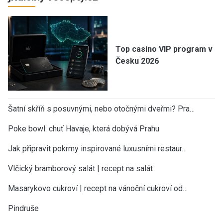
Top casino VIP program v
Česku 2026
Šatní skříň s posuvnými, nebo otočnými dveřmi? Pra…
Poke bowl: chuť Havaje, která dobývá Prahu
Jak připravit pokrmy inspirované luxusními restaur…
Vlčický bramborový salát | recept na salát
Masarykovo cukroví | recept na vánoční cukroví od…
Pindruše