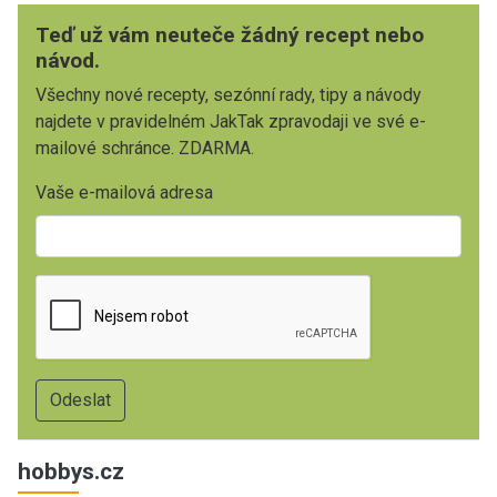
Teď už vám neuteče žádný recept nebo
návod.
Všechny nové recepty, sezónní rady, tipy a návody
najdete v pravidelném JakTak zpravodaji ve své e-
mailové schránce. ZDARMA.
Vaše e-mailová adresa
hobbys.cz