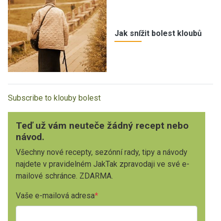
Jak snížit bolest kloubů
Subscribe to klouby bolest
Teď už vám neuteče žádný recept nebo
návod.
Všechny nové recepty, sezónní rady, tipy a návody
najdete v pravidelném JakTak zpravodaji ve své e-
mailové schránce. ZDARMA.
Vaše e-mailová adresa