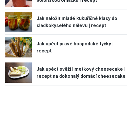
boloňskou omáčku | recept
Jak naložit mladé kukuřičné klasy do
sladkokyselého nálevu | recept
Jak upéct pravé hospodské tyčky |
recept
Jak upéct svěží limetkový cheesecake |
recept na dokonalý domácí cheesecake