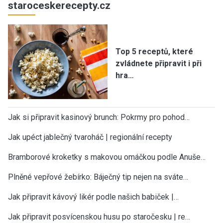
staroceskerecepty.cz
Top 5 receptů, které
zvládnete připravit i při
hra…
Jak si připravit kasinový brunch: Pokrmy pro pohod…
Jak upéct jablečný tvaroháč | regionální recepty
Bramborové kroketky s makovou omáčkou podle Anuše…
Plněné vepřové žebírko: Báječný tip nejen na sváte…
Jak připravit kávový likér podle našich babiček |…
Jak připravit posvícenskou husu po staročesku | re…