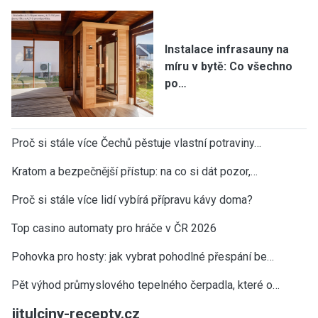
Instalace infrasauny na
míru v bytě: Co všechno
po…
Proč si stále více Čechů pěstuje vlastní potraviny…
Kratom a bezpečnější přístup: na co si dát pozor,…
Proč si stále více lidí vybírá přípravu kávy doma?
Top casino automaty pro hráče v ČR 2026
Pohovka pro hosty: jak vybrat pohodlné přespání be…
Pět výhod průmyslového tepelného čerpadla, které o…
jitulciny-recepty.cz