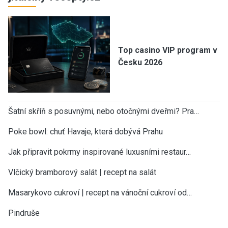
Top casino VIP program v
Česku 2026
Šatní skříň s posuvnými, nebo otočnými dveřmi? Pra…
Poke bowl: chuť Havaje, která dobývá Prahu
Jak připravit pokrmy inspirované luxusními restaur…
Vlčický bramborový salát | recept na salát
Masarykovo cukroví | recept na vánoční cukroví od…
Pindruše