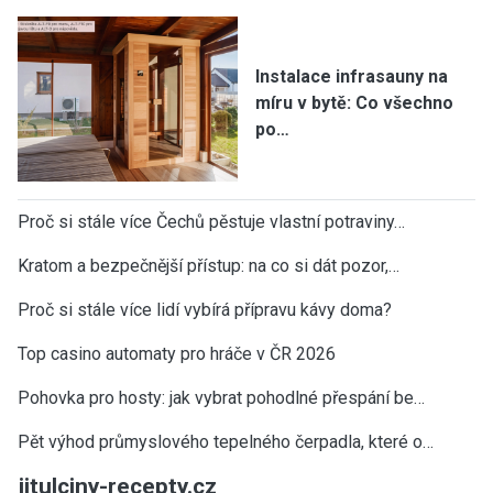
Instalace infrasauny na
míru v bytě: Co všechno
po…
Proč si stále více Čechů pěstuje vlastní potraviny…
Kratom a bezpečnější přístup: na co si dát pozor,…
Proč si stále více lidí vybírá přípravu kávy doma?
Top casino automaty pro hráče v ČR 2026
Pohovka pro hosty: jak vybrat pohodlné přespání be…
Pět výhod průmyslového tepelného čerpadla, které o…
jitulciny-recepty.cz