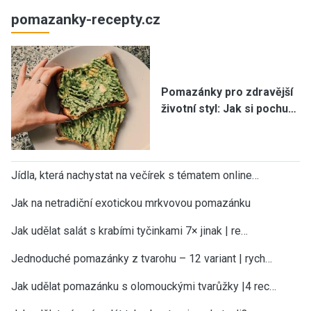
pomazanky-recepty.cz
Pomazánky pro zdravější
životní styl: Jak si pochu…
Jídla, která nachystat na večírek s tématem online…
Jak na netradiční exotickou mrkvovou pomazánku
Jak udělat salát s krabími tyčinkami 7× jinak | re…
Jednoduché pomazánky z tvarohu – 12 variant | rych…
Jak udělat pomazánku s olomouckými tvarůžky |4 rec…