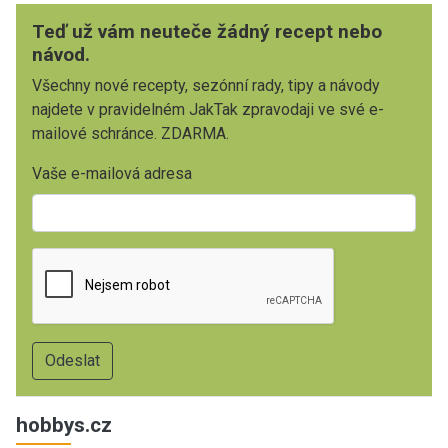
Teď už vám neuteče žádný recept nebo
návod.
Všechny nové recepty, sezónní rady, tipy a návody
najdete v pravidelném JakTak zpravodaji ve své e-
mailové schránce. ZDARMA.
Vaše e-mailová adresa
hobbys.cz