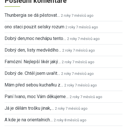
Poslední komentáře
Thunbergia se dá pěstovat…
2 roky 7 měsíců ago
ono staci pouzit selsky rozum
2 roky 7 měsíců ago
Dobrý den,moc nechápu tento…
2 roky 7 měsíců ago
Dobrý den, listy medvědího…
2 roky 7 měsíců ago
Famózní. Nejlepší likér jaký…
2 roky 7 měsíců ago
Dobrý de. Chtěl jsem uvařit…
2 roky 7 měsíců ago
Mám před sebou kuchařku z…
2 roky 7 měsíců ago
Paní Ivano, moc Vám děkujeme…
2 roky 7 měsíců ago
Já je dělám trošku jinak,…
2 roky 7 měsíců ago
A kde je na orientalnich…
2 roky 8 měsíců ago