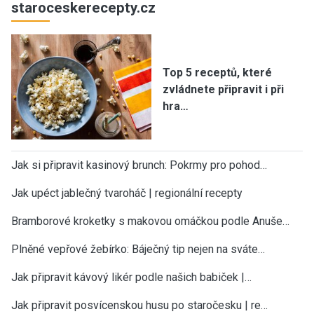
staroceskerecepty.cz
Top 5 receptů, které
zvládnete připravit i při
hra…
Jak si připravit kasinový brunch: Pokrmy pro pohod…
Jak upéct jablečný tvaroháč | regionální recepty
Bramborové kroketky s makovou omáčkou podle Anuše…
Plněné vepřové žebírko: Báječný tip nejen na sváte…
Jak připravit kávový likér podle našich babiček |…
Jak připravit posvícenskou husu po staročesku | re…