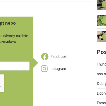
pt nebo
 a návody najdete
 e-mailové
Pos
Facebook
Thunb
Instagram
ono s
Dobr
Dobrý
Famóz