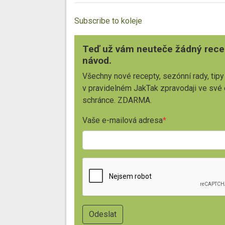
Subscribe to koleje
Teď už vám neuteče žádný rece
návod.
Všechny nové recepty, sezónní rady, tipy
v pravidelném JakTak zpravodaji ve své
schránce. ZDARMA.
Vaše e-mailová adresa