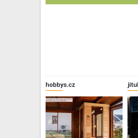
hobbys.cz
jit