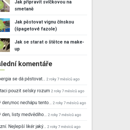
Jak připravit svíčkovou na
smetaně
Jak pěstovat vignu čínskou
(špagetové fazole)
Jak se starat o štětce na make-
up
lední komentáře
ergia se dá pěstovat…
2 roky 7 měsíců ago
taci pouzit selsky rozum
2 roky 7 měsíců ago
ý den,moc nechápu tento…
2 roky 7 měsíců ago
 den, listy medvědího…
2 roky 7 měsíců ago
ní. Nejlepší likér jaký…
2 roky 7 měsíců ago