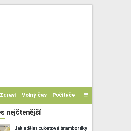
Zdraví
Volný čas
Počítače
s nejčtenější
Jak udělat cuketové bramboráky