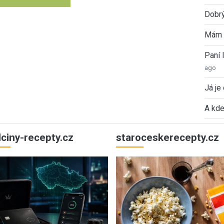
Dobrý
Mám 
Paní
ago
Já je
A kde
ulciny-recepty.cz
staroceskerecepty.cz