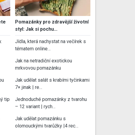
ete
Pomazánky pro zdravější životní
styl: Jak si pochu…
:
Jídla, která nachystat na večírek s
tématem online…
Jak na netradiční exotickou
mrkvovou pomazánku
ou
Jak udělat salát s krabími tyčinkami
7× jinak | re…
ý tip
Jednoduché pomazánky z tvarohu
– 12 variant | rych…
e
Jak udělat pomazánku s
olomouckými tvarůžky |4 rec…