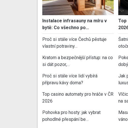
Instalace infrasauny na míru v
Top 
bytě: Co všechno po…
202
Proč si stále více Čechů pěstuje
Šatn
vlastní potraviny…
otoč
Kratom a bezpečnější přístup: na co
Poke
si dát pozor,…
dobý
Proč si stále více lidí vybírá
Jak 
přípravu kávy doma?
luxu
Top casino automaty pro hráče v ČR
Vlči
2026
na sa
Pohovka pro hosty: jak vybrat
Masa
pohodlné přespání be…
váno