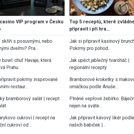
casino VIP program v Česku
Top 5 receptů, které zvládn
6
připravit i při hra…
í skříň s posuvnými, nebo
Jak si připravit kasinový brunch
nými dveřmi? Pra…
Pokrmy pro pohod…
 bowl: chuť Havaje, která
Jak upéct jablečný tvaroháč |
vá Prahu
regionální recepty
připravit pokrmy inspirované
Bramborové kroketky s makov
sními restaur…
omáčkou podle Anuše…
cký bramborový salát | recept
Plněné vepřové žebírko: Báječn
lát
nejen na sváte…
rykovo cukroví | recept na
Jak připravit kávový likér podl
ční cukroví od…
našich babiček |…