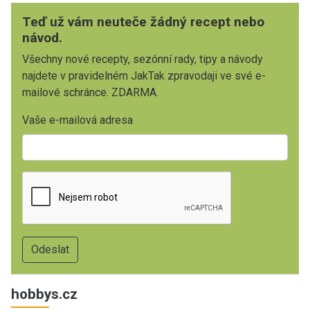
Teď už vám neuteče žádný recept nebo
návod.
Všechny nové recepty, sezónní rady, tipy a návody
najdete v pravidelném JakTak zpravodaji ve své e-
mailové schránce. ZDARMA.
Vaše e-mailová adresa
hobbys.cz