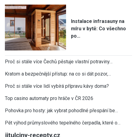
Instalace infrasauny na
míru v bytě: Co všechno
po…
Proč si stále více Čechů pěstuje vlastní potraviny…
Kratom a bezpečnější přístup: na co si dát pozor,…
Proč si stále více lidí vybírá přípravu kávy doma?
Top casino automaty pro hráče v ČR 2026
Pohovka pro hosty: jak vybrat pohodlné přespání be…
Pět výhod průmyslového tepelného čerpadla, které o…
jitulciny-recepty.cz