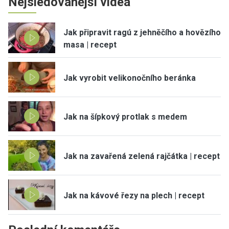
Nejsledovanější videa
Jak připravit ragú z jehněčího a hovězího
masa | recept
Jak vyrobit velikonočního beránka
Jak na šípkový protlak s medem
Jak na zavařená zelená rajčátka | recept
Jak na kávové řezy na plech | recept