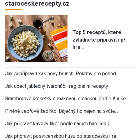
staroceskerecepty.cz
Top 5 receptů, které
zvládnete připravit i při
hra…
Jak si připravit kasinový brunch: Pokrmy pro pohod…
Jak upéct jablečný tvaroháč | regionální recepty
Bramborové kroketky s makovou omáčkou podle Anuše…
Plněné vepřové žebírko: Báječný tip nejen na sváte…
Jak připravit kávový likér podle našich babiček |…
Jak připravit posvícenskou husu po staročesku | re…