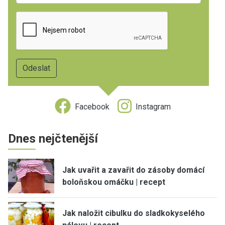
Facebook
Instagram
Dnes nejčtenější
Jak uvařit a zavařit do zásoby domácí
boloňskou omáčku | recept
Jak naložit cibulku do sladkokyselého