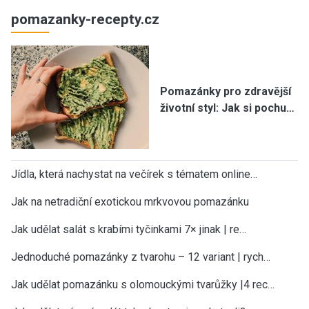
pomazanky-recepty.cz
Pomazánky pro zdravější
životní styl: Jak si pochu…
Jídla, která nachystat na večírek s tématem online…
Jak na netradiční exotickou mrkvovou pomazánku
Jak udělat salát s krabími tyčinkami 7× jinak | re…
Jednoduché pomazánky z tvarohu – 12 variant | rych…
Jak udělat pomazánku s olomouckými tvarůžky |4 rec…