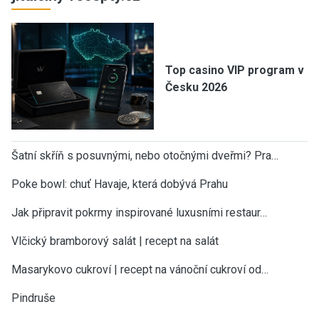
Top casino VIP program v
Česku 2026
Šatní skříň s posuvnými, nebo otočnými dveřmi? Pra…
Poke bowl: chuť Havaje, která dobývá Prahu
Jak připravit pokrmy inspirované luxusními restaur…
Vlčický bramborový salát | recept na salát
Masarykovo cukroví | recept na vánoční cukroví od…
Pindruše