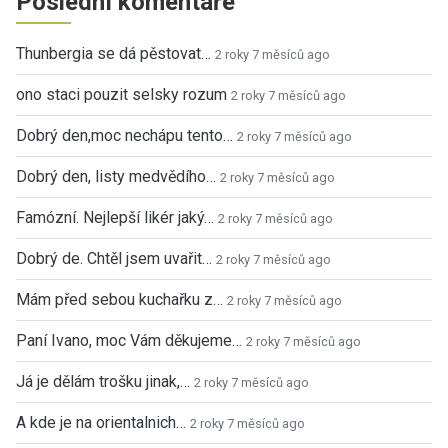
Poslední komentáře
Thunbergia se dá pěstovat…
2 roky 7 měsíců ago
ono staci pouzit selsky rozum
2 roky 7 měsíců ago
Dobrý den,moc nechápu tento…
2 roky 7 měsíců ago
Dobrý den, listy medvědího…
2 roky 7 měsíců ago
Famózní. Nejlepší likér jaký…
2 roky 7 měsíců ago
Dobrý de. Chtěl jsem uvařit…
2 roky 7 měsíců ago
Mám před sebou kuchařku z…
2 roky 7 měsíců ago
Paní Ivano, moc Vám děkujeme…
2 roky 7 měsíců ago
Já je dělám trošku jinak,…
2 roky 7 měsíců ago
A kde je na orientalnich…
2 roky 7 měsíců ago