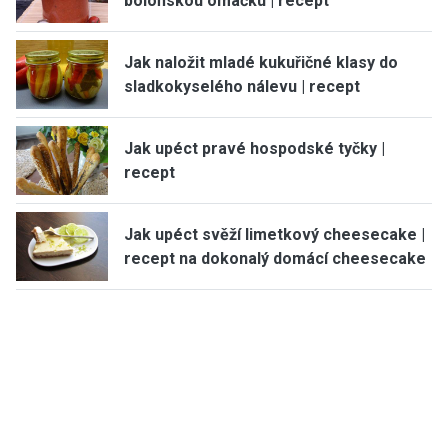
boloňskou omáčku | recept
Jak naložit mladé kukuřičné klasy do
sladkokyselého nálevu | recept
Jak upéct pravé hospodské tyčky |
recept
Jak upéct svěží limetkový cheesecake |
recept na dokonalý domácí cheesecake