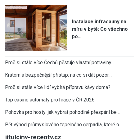
Instalace infrasauny na
míru v bytě: Co všechno
po…
Proč si stále více Čechů pěstuje vlastní potraviny…
Kratom a bezpečnější přístup: na co si dát pozor,…
Proč si stále více lidí vybírá přípravu kávy doma?
Top casino automaty pro hráče v ČR 2026
Pohovka pro hosty: jak vybrat pohodlné přespání be…
Pět výhod průmyslového tepelného čerpadla, které o…
jitulciny-recepty.cz