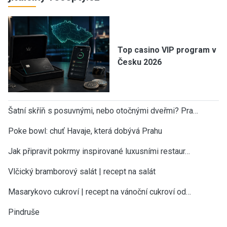
Top casino VIP program v
Česku 2026
Šatní skříň s posuvnými, nebo otočnými dveřmi? Pra…
Poke bowl: chuť Havaje, která dobývá Prahu
Jak připravit pokrmy inspirované luxusními restaur…
Vlčický bramborový salát | recept na salát
Masarykovo cukroví | recept na vánoční cukroví od…
Pindruše