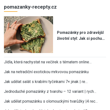
pomazanky-recepty.cz
Pomazánky pro zdravější
životní styl: Jak si pochu…
Jídla, která nachystat na večírek s tématem online…
Jak na netradiční exotickou mrkvovou pomazánku
Jak udělat salát s krabími tyčinkami 7× jinak | re…
Jednoduché pomazánky z tvarohu – 12 variant | rych…
Jak udělat pomazánku s olomouckými tvarůžky |4 rec…