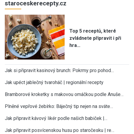
staroceskerecepty.cz
Top 5 receptů, které
zvládnete připravit i při
hra…
Jak si připravit kasinový brunch: Pokrmy pro pohod…
Jak upéct jablečný tvaroháč | regionální recepty
Bramborové kroketky s makovou omáčkou podle Anuše…
Plněné vepřové žebírko: Báječný tip nejen na sváte…
Jak připravit kávový likér podle našich babiček |…
Jak připravit posvícenskou husu po staročesku | re…