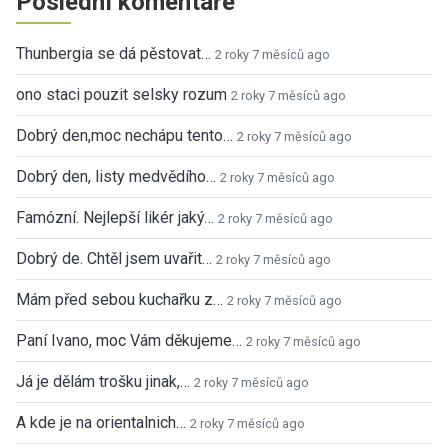
Poslední komentáře
Thunbergia se dá pěstovat…
2 roky 7 měsíců ago
ono staci pouzit selsky rozum
2 roky 7 měsíců ago
Dobrý den,moc nechápu tento…
2 roky 7 měsíců ago
Dobrý den, listy medvědího…
2 roky 7 měsíců ago
Famózní. Nejlepší likér jaký…
2 roky 7 měsíců ago
Dobrý de. Chtěl jsem uvařit…
2 roky 7 měsíců ago
Mám před sebou kuchařku z…
2 roky 7 měsíců ago
Paní Ivano, moc Vám děkujeme…
2 roky 7 měsíců ago
Já je dělám trošku jinak,…
2 roky 7 měsíců ago
A kde je na orientalnich…
2 roky 7 měsíců ago