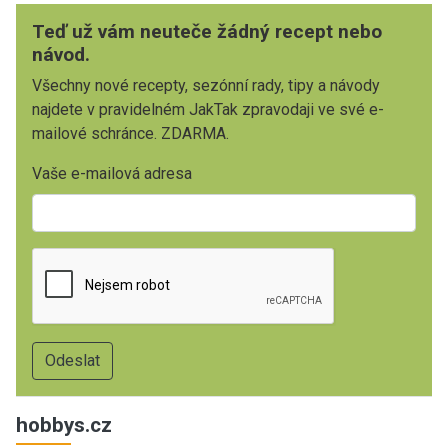
Teď už vám neuteče žádný recept nebo
návod.
Všechny nové recepty, sezónní rady, tipy a návody
najdete v pravidelném JakTak zpravodaji ve své e-
mailové schránce. ZDARMA.
Vaše e-mailová adresa
hobbys.cz