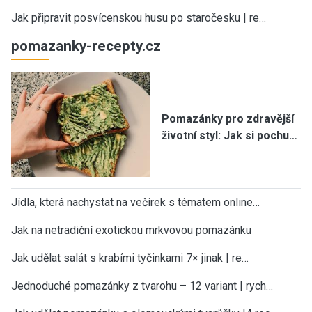
Jak připravit posvícenskou husu po staročesku | re…
pomazanky-recepty.cz
Pomazánky pro zdravější
životní styl: Jak si pochu…
Jídla, která nachystat na večírek s tématem online…
Jak na netradiční exotickou mrkvovou pomazánku
Jak udělat salát s krabími tyčinkami 7× jinak | re…
Jednoduché pomazánky z tvarohu – 12 variant | rych…