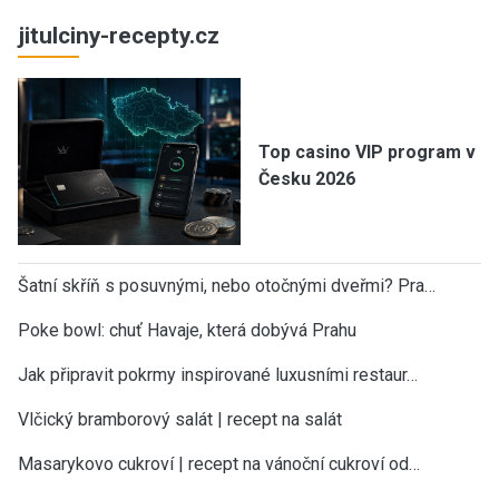
jitulciny-recepty.cz
Top casino VIP program v
Česku 2026
Šatní skříň s posuvnými, nebo otočnými dveřmi? Pra…
Poke bowl: chuť Havaje, která dobývá Prahu
Jak připravit pokrmy inspirované luxusními restaur…
Vlčický bramborový salát | recept na salát
Masarykovo cukroví | recept na vánoční cukroví od…