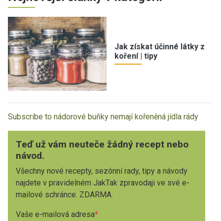
Jak získat účinné látky z
koření | tipy
Subscribe to nádorové buňky nemají kořeněná jídla rády
Teď už vám neuteče žádný recept nebo
návod.
Všechny nové recepty, sezónní rady, tipy a návody
najdete v pravidelném JakTak zpravodaji ve své e-
mailové schránce. ZDARMA.
Vaše e-mailová adresa