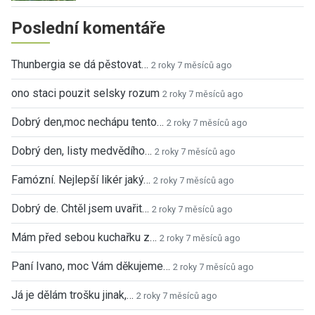
Poslední komentáře
Thunbergia se dá pěstovat…
2 roky 7 měsíců ago
ono staci pouzit selsky rozum
2 roky 7 měsíců ago
Dobrý den,moc nechápu tento…
2 roky 7 měsíců ago
Dobrý den, listy medvědího…
2 roky 7 měsíců ago
Famózní. Nejlepší likér jaký…
2 roky 7 měsíců ago
Dobrý de. Chtěl jsem uvařit…
2 roky 7 měsíců ago
Mám před sebou kuchařku z…
2 roky 7 měsíců ago
Paní Ivano, moc Vám děkujeme…
2 roky 7 měsíců ago
Já je dělám trošku jinak,…
2 roky 7 měsíců ago