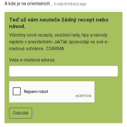
A kde je na orientalnich…
2 roky 8 měsíců ago
Teď už vám neuteče žádný recept nebo
návod.
Všechny nové recepty, sezónní rady, tipy a návody
najdete v pravidelném JakTak zpravodaji ve své e-
mailové schránce. ZDARMA.
Vaše e-mailová adresa