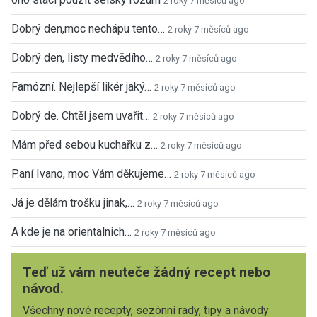
2 roky 7 měsíců ago
Dobrý den,moc nechápu tento…
2 roky 7 měsíců ago
Dobrý den, listy medvědího…
2 roky 7 měsíců ago
Famózní. Nejlepší likér jaký…
2 roky 7 měsíců ago
Dobrý de. Chtěl jsem uvařit…
2 roky 7 měsíců ago
Mám před sebou kuchařku z…
2 roky 7 měsíců ago
Paní Ivano, moc Vám děkujeme…
2 roky 7 měsíců ago
Já je dělám trošku jinak,…
2 roky 7 měsíců ago
A kde je na orientalnich…
2 roky 7 měsíců ago
Teď už vám neuteče žádný recept nebo
návod.
Všechny nové recepty, sezónní rady, tipy a návody