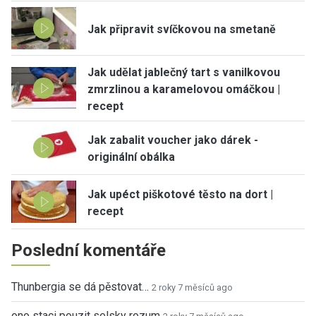
Jak připravit svíčkovou na smetaně
Jak udělat jablečný tart s vanilkovou
zmrzlinou a karamelovou omáčkou |
recept
Jak zabalit voucher jako dárek -
originální obálka
Jak upéct piškotové těsto na dort |
recept
Poslední komentáře
Thunbergia se dá pěstovat…
2 roky 7 měsíců ago
ono staci pouzit selsky rozum