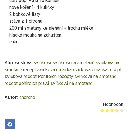
celý pepř - asi 10 kuliček
nové koření - 4 kuličky
2 bobkové listy
šťáva z 1 citronu
200 ml smetany ke šlehání + trochu mléka
hladká mouka na zahuštění
cukr
Klíčová slova:
svíčková
svíčková na smetaně
svíčková na
smetaně recept
svíčková omáčka
svíčková omáčka recept
svíčková recept
Pohlreich recepty
svíčková na smetaně
recept pohlreich
pravá svíčková na smetaně
Autor:
chorche
Hodnocení
Give it 1/5
Give it 2/5
Give it 3/5
Give it 4/5
Give it 5/5