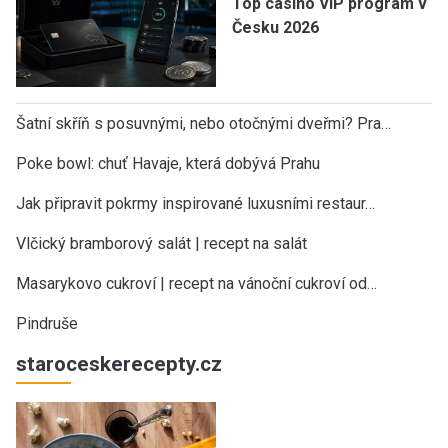
Top casino VIP program v
Česku 2026
Šatní skříň s posuvnými, nebo otočnými dveřmi? Pra…
Poke bowl: chuť Havaje, která dobývá Prahu
Jak připravit pokrmy inspirované luxusními restaur…
Vlčický bramborový salát | recept na salát
Masarykovo cukroví | recept na vánoční cukroví od…
Pindruše
staroceskerecepty.cz