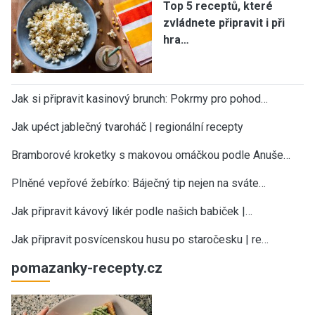
Top 5 receptů, které
zvládnete připravit i při
hra…
Jak si připravit kasinový brunch: Pokrmy pro pohod…
Jak upéct jablečný tvaroháč | regionální recepty
Bramborové kroketky s makovou omáčkou podle Anuše…
Plněné vepřové žebírko: Báječný tip nejen na sváte…
Jak připravit kávový likér podle našich babiček |…
Jak připravit posvícenskou husu po staročesku | re…
pomazanky-recepty.cz