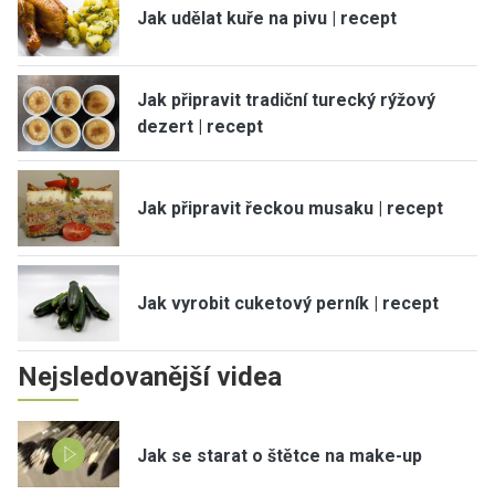
Jak udělat kuře na pivu | recept
Jak připravit tradiční turecký rýžový
dezert | recept
Jak připravit řeckou musaku | recept
Jak vyrobit cuketový perník | recept
Nejsledovanější videa
Jak se starat o štětce na make-up