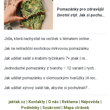
Pomazánky pro zdravější
životní styl: Jak si pochu…
Jídla, která nachystat na večírek s tématem online…
Jak na netradiční exotickou mrkvovou pomazánku
Jak udělat salát s krabími tyčinkami 7× jinak | re…
Jednoduché pomazánky z tvarohu – 12 variant | rych…
Jak udělat pomazánku s olomouckými tvarůžky |4 rec…
Jak udělat sýrový salát tak, abyste si pochutnali?…
jaktak.cz
|
Kontakty
|
O nás
|
Reklama
|
Nápověda
|
Podmínky
|
Soukromí
|
Mapa stránek