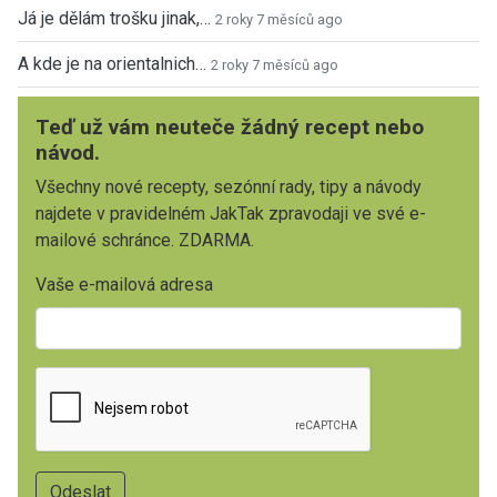
Já je dělám trošku jinak,…
2 roky 7 měsíců ago
A kde je na orientalnich…
2 roky 7 měsíců ago
Teď už vám neuteče žádný recept nebo
návod.
Všechny nové recepty, sezónní rady, tipy a návody
najdete v pravidelném JakTak zpravodaji ve své e-
mailové schránce. ZDARMA.
Vaše e-mailová adresa