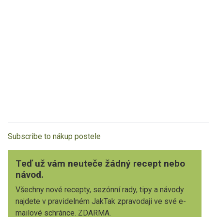
Subscribe to nákup postele
Teď už vám neuteče žádný recept nebo
návod.
Všechny nové recepty, sezónní rady, tipy a návody
najdete v pravidelném JakTak zpravodaji ve své e-
mailové schránce. ZDARMA.