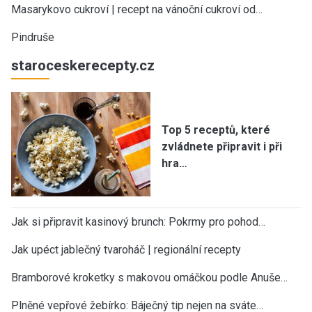
Masarykovo cukroví | recept na vánoční cukroví od…
Pindruše
staroceskerecepty.cz
Top 5 receptů, které
zvládnete připravit i při
hra…
Jak si připravit kasinový brunch: Pokrmy pro pohod…
Jak upéct jablečný tvaroháč | regionální recepty
Bramborové kroketky s makovou omáčkou podle Anuše…
Plněné vepřové žebírko: Báječný tip nejen na sváte…