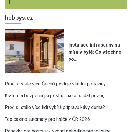
hobbys.cz
Instalace infrasauny na
míru v bytě: Co všechno
po…
Proč si stále více Čechů pěstuje vlastní potraviny…
Kratom a bezpečnější přístup: na co si dát pozor,…
Proč si stále více lidí vybírá přípravu kávy doma?
Top casino automaty pro hráče v ČR 2026
Pohovka pro hosty: jak vybrat pohodlné přespání be…