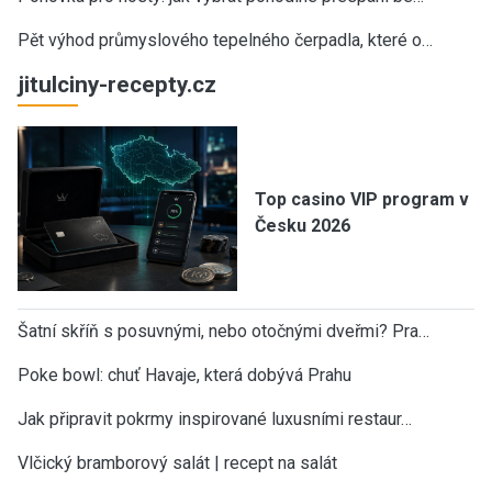
Pět výhod průmyslového tepelného čerpadla, které o…
jitulciny-recepty.cz
Top casino VIP program v
Česku 2026
Šatní skříň s posuvnými, nebo otočnými dveřmi? Pra…
Poke bowl: chuť Havaje, která dobývá Prahu
Jak připravit pokrmy inspirované luxusními restaur…
Vlčický bramborový salát | recept na salát