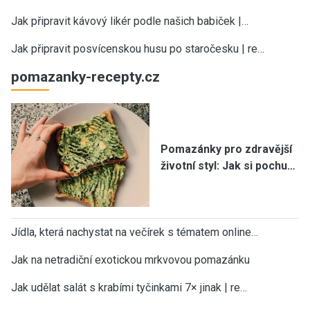
Jak připravit kávový likér podle našich babiček |…
Jak připravit posvícenskou husu po staročesku | re…
pomazanky-recepty.cz
Pomazánky pro zdravější
životní styl: Jak si pochu…
Jídla, která nachystat na večírek s tématem online…
Jak na netradiční exotickou mrkvovou pomazánku
Jak udělat salát s krabími tyčinkami 7× jinak | re…