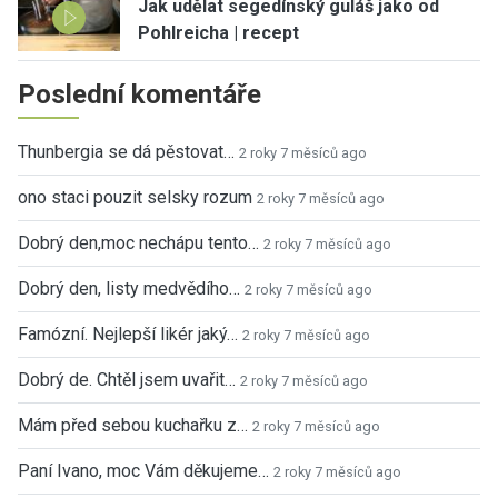
Jak udělat segedínský guláš jako od
Pohlreicha | recept
Poslední komentáře
Thunbergia se dá pěstovat…
2 roky 7 měsíců ago
ono staci pouzit selsky rozum
2 roky 7 měsíců ago
Dobrý den,moc nechápu tento…
2 roky 7 měsíců ago
Dobrý den, listy medvědího…
2 roky 7 měsíců ago
Famózní. Nejlepší likér jaký…
2 roky 7 měsíců ago
Dobrý de. Chtěl jsem uvařit…
2 roky 7 měsíců ago
Mám před sebou kuchařku z…
2 roky 7 měsíců ago
Paní Ivano, moc Vám děkujeme…
2 roky 7 měsíců ago