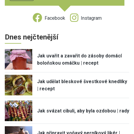
Facebook
Instagram
Dnes nejčtenější
Jak uvařit a zavařit do zásoby domácí
boloňskou omáčku | recept
Jak udělat bleskové švestkové knedlíky
| recept
Jak svázat cibuli, aby byla ozdobou | rady
Jak připravit voňavý perníkový likér |