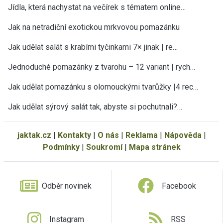
Jídla, která nachystat na večírek s tématem online…
Jak na netradiční exotickou mrkvovou pomazánku
Jak udělat salát s krabími tyčinkami 7× jinak | re…
Jednoduché pomazánky z tvarohu – 12 variant | rych…
Jak udělat pomazánku s olomouckými tvarůžky |4 rec…
Jak udělat sýrový salát tak, abyste si pochutnali?…
jaktak.cz
|
Kontakty
|
O nás
|
Reklama
|
Nápověda
|
Podmínky
|
Soukromí
|
Mapa stránek
Odběr novinek
Facebook
Instagram
RSS