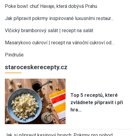
Poke bowl: chuť Havaje, která dobývá Prahu
Jak připravit pokrmy inspirované luxusními restaur…
Vlčický bramborový salát | recept na salát
Masarykovo cukroví | recept na vánoční cukroví od…
Pindruše
staroceskerecepty.cz
Top 5 receptů, které
zvládnete připravit i při
hra…
Jak si připravit kasinový brunch: Pokrmy pro pohod…