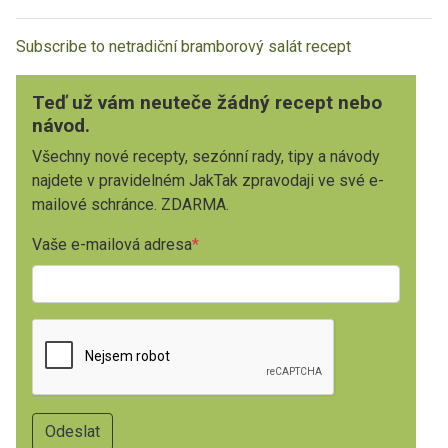
Subscribe to netradiční bramborový salát recept
Teď už vám neuteče žádný recept nebo
návod.
Všechny nové recepty, sezónní rady, tipy a návody
najdete v pravidelném JakTak zpravodaji ve své e-
mailové schránce. ZDARMA.
Vaše e-mailová adresa