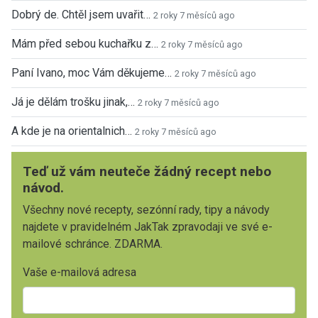
Dobrý de. Chtěl jsem uvařit…
2 roky 7 měsíců ago
Mám před sebou kuchařku z…
2 roky 7 měsíců ago
Paní Ivano, moc Vám děkujeme…
2 roky 7 měsíců ago
Já je dělám trošku jinak,…
2 roky 7 měsíců ago
A kde je na orientalnich…
2 roky 7 měsíců ago
Teď už vám neuteče žádný recept nebo
návod.
Všechny nové recepty, sezónní rady, tipy a návody
najdete v pravidelném JakTak zpravodaji ve své e-
mailové schránce. ZDARMA.
Vaše e-mailová adresa