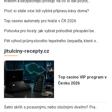
Kratom a bezpečnější přístup: na co si dát pozor,…
Proč si stále více lidí vybírá přípravu kávy doma?
Top casino automaty pro hráče v ČR 2026
Pohovka pro hosty: jak vybrat pohodlné přespání be…
Pět výhod průmyslového tepelného čerpadla, které o…
jitulciny-recepty.cz
Top casino VIP program v
Česku 2026
Šatní skříň s posuvnými, nebo otočnými dveřmi? Pra…