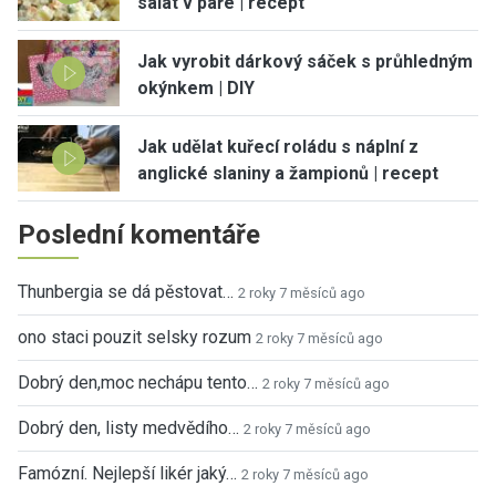
salát v páře | recept
Jak vyrobit dárkový sáček s průhledným
okýnkem | DIY
Jak udělat kuřecí roládu s náplní z
anglické slaniny a žampionů | recept
Poslední komentáře
Thunbergia se dá pěstovat…
2 roky 7 měsíců ago
ono staci pouzit selsky rozum
2 roky 7 měsíců ago
Dobrý den,moc nechápu tento…
2 roky 7 měsíců ago
Dobrý den, listy medvědího…
2 roky 7 měsíců ago
Famózní. Nejlepší likér jaký…
2 roky 7 měsíců ago