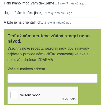
Paní Ivano, moc Vám děkujeme…
2 roky 7 měsíců ago
Já je dělám trošku jinak,…
2 roky 7 měsíců ago
A kde je na orientalnich…
2 roky 8 měsíců ago
Teď už vám neuteče žádný recept nebo
návod.
Všechny nové recepty, sezónní rady, tipy a návody
najdete v pravidelném JakTak zpravodaji ve své e-
mailové schránce. ZDARMA.
Vaše e-mailová adresa