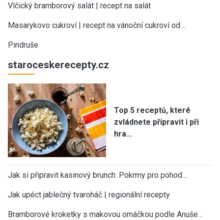
Vlčický bramborový salát | recept na salát
Masarykovo cukroví | recept na vánoční cukroví od…
Pindruše
staroceskerecepty.cz
Top 5 receptů, které
zvládnete připravit i při
hra…
Jak si připravit kasinový brunch: Pokrmy pro pohod…
Jak upéct jablečný tvaroháč | regionální recepty
Bramborové kroketky s makovou omáčkou podle Anuše…