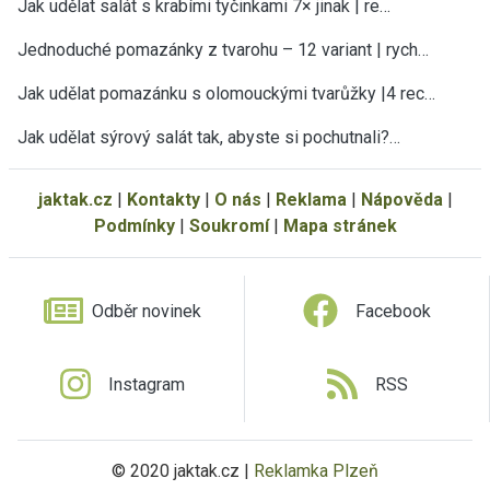
Jak udělat salát s krabími tyčinkami 7× jinak | re…
Jednoduché pomazánky z tvarohu – 12 variant | rych…
Jak udělat pomazánku s olomouckými tvarůžky |4 rec…
Jak udělat sýrový salát tak, abyste si pochutnali?…
jaktak.cz
|
Kontakty
|
O nás
|
Reklama
|
Nápověda
|
Podmínky
|
Soukromí
|
Mapa stránek
Odběr novinek
Facebook
Instagram
RSS
© 2020 jaktak.cz |
Reklamka Plzeň