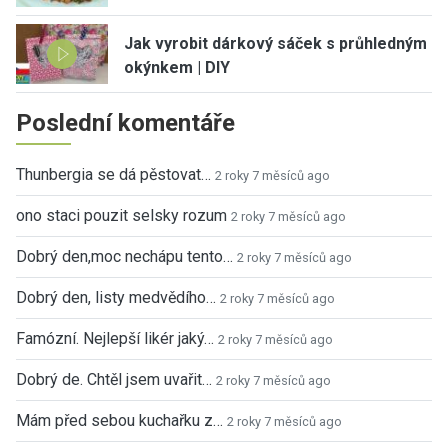
Jak vyrobit dárkový sáček s průhledným
okýnkem | DIY
Poslední komentáře
Thunbergia se dá pěstovat…
2 roky 7 měsíců ago
ono staci pouzit selsky rozum
2 roky 7 měsíců ago
Dobrý den,moc nechápu tento…
2 roky 7 měsíců ago
Dobrý den, listy medvědího…
2 roky 7 měsíců ago
Famózní. Nejlepší likér jaký…
2 roky 7 měsíců ago
Dobrý de. Chtěl jsem uvařit…
2 roky 7 měsíců ago
Mám před sebou kuchařku z…
2 roky 7 měsíců ago