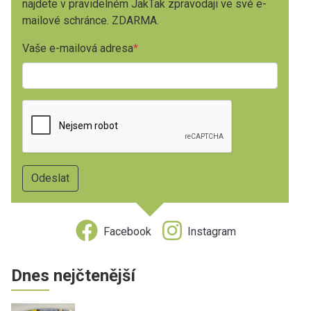
najdete v pravidelném JakTak zpravodaji ve své e-
mailové schránce. ZDARMA.
Vaše e-mailová adresa
Facebook
Instagram
Dnes nejčtenější