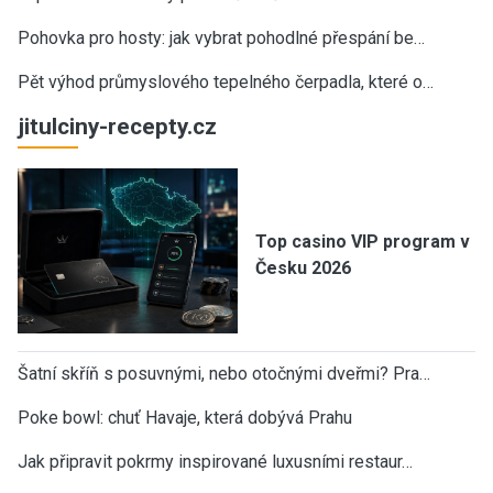
Pohovka pro hosty: jak vybrat pohodlné přespání be…
Pět výhod průmyslového tepelného čerpadla, které o…
jitulciny-recepty.cz
Top casino VIP program v
Česku 2026
Šatní skříň s posuvnými, nebo otočnými dveřmi? Pra…
Poke bowl: chuť Havaje, která dobývá Prahu
Jak připravit pokrmy inspirované luxusními restaur…