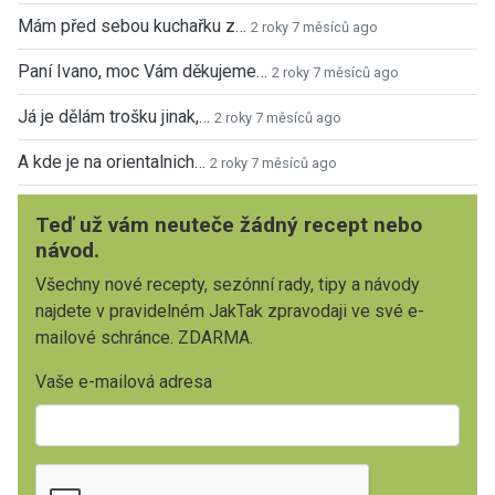
Mám před sebou kuchařku z…
2 roky 7 měsíců ago
Paní Ivano, moc Vám děkujeme…
2 roky 7 měsíců ago
Já je dělám trošku jinak,…
2 roky 7 měsíců ago
A kde je na orientalnich…
2 roky 7 měsíců ago
Teď už vám neuteče žádný recept nebo
návod.
Všechny nové recepty, sezónní rady, tipy a návody
najdete v pravidelném JakTak zpravodaji ve své e-
mailové schránce. ZDARMA.
Vaše e-mailová adresa