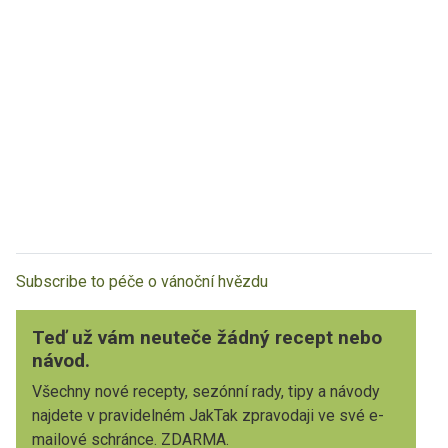
Subscribe to péče o vánoční hvězdu
Teď už vám neuteče žádný recept nebo
návod.
Všechny nové recepty, sezónní rady, tipy a návody
najdete v pravidelném JakTak zpravodaji ve své e-
mailové schránce. ZDARMA.