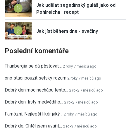
Jak udělat segedínský guláš jako od
Pohlreicha | recept
Jak jíst během dne - svačiny
Poslední komentáře
Thunbergia se dá pěstovat…
2 roky 7 měsíců ago
ono staci pouzit selsky rozum
2 roky 7 měsíců ago
Dobrý den,moc nechápu tento…
2 roky 7 měsíců ago
Dobrý den, listy medvědího…
2 roky 7 měsíců ago
Famózní. Nejlepší likér jaký…
2 roky 7 měsíců ago
Dobrý de. Chtěl jsem uvařit…
2 roky 7 měsíců ago