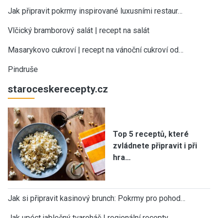
Jak připravit pokrmy inspirované luxusními restaur…
Vlčický bramborový salát | recept na salát
Masarykovo cukroví | recept na vánoční cukroví od…
Pindruše
staroceskerecepty.cz
Top 5 receptů, které
zvládnete připravit i při
hra…
Jak si připravit kasinový brunch: Pokrmy pro pohod…
Jak upéct jablečný tvaroháč | regionální recepty