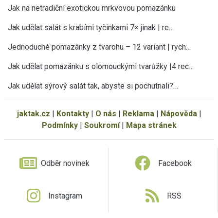
Jak na netradiční exotickou mrkvovou pomazánku
Jak udělat salát s krabími tyčinkami 7× jinak | re…
Jednoduché pomazánky z tvarohu – 12 variant | rych…
Jak udělat pomazánku s olomouckými tvarůžky |4 rec…
Jak udělat sýrový salát tak, abyste si pochutnali?…
jaktak.cz
|
Kontakty
|
O nás
|
Reklama
|
Nápověda
|
Podmínky
|
Soukromí
|
Mapa stránek
Odběr novinek
Facebook
Instagram
RSS