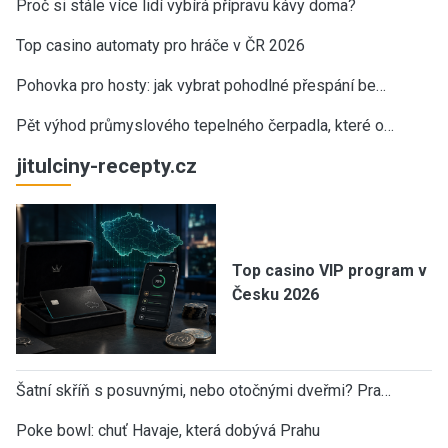
Proč si stále více lidí vybírá přípravu kávy doma?
Top casino automaty pro hráče v ČR 2026
Pohovka pro hosty: jak vybrat pohodlné přespání be…
Pět výhod průmyslového tepelného čerpadla, které o…
jitulciny-recepty.cz
Top casino VIP program v
Česku 2026
Šatní skříň s posuvnými, nebo otočnými dveřmi? Pra…
Poke bowl: chuť Havaje, která dobývá Prahu