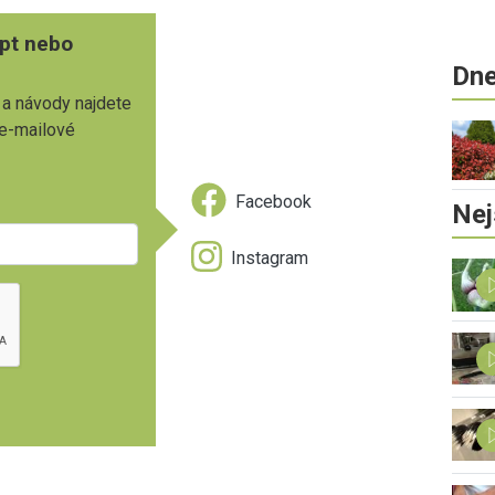
pt nebo
Dne
 a návody najdete
 e-mailové
Facebook
Nej
Instagram