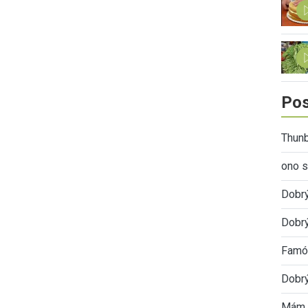
Pos
Thunb
ono s
Dobr
Dobrý
Famóz
Dobrý
Mám 