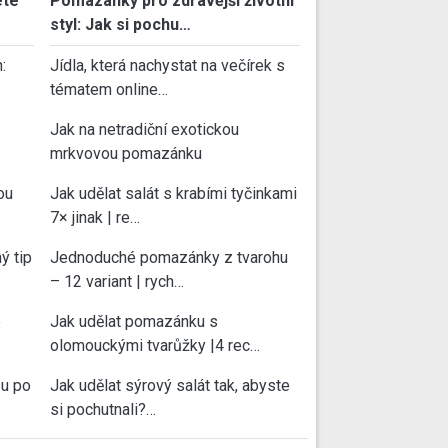
ete
Pomazánky pro zdravější životní
styl: Jak si pochu…
:
Jídla, která nachystat na večírek s
tématem online…
Jak na netradiční exotickou
mrkvovou pomazánku
ou
Jak udělat salát s krabími tyčinkami
7× jinak | re…
ý tip
Jednoduché pomazánky z tvarohu
– 12 variant | rych…
e
Jak udělat pomazánku s
olomouckými tvarůžky |4 rec…
su po
Jak udělat sýrový salát tak, abyste
si pochutnali?…