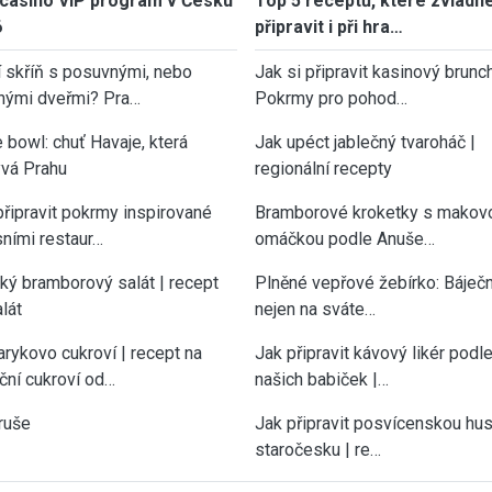
casino VIP program v Česku
Top 5 receptů, které zvládn
6
připravit i při hra…
í skříň s posuvnými, nebo
Jak si připravit kasinový brunch
nými dveřmi? Pra…
Pokrmy pro pohod…
 bowl: chuť Havaje, která
Jak upéct jablečný tvaroháč |
vá Prahu
regionální recepty
připravit pokrmy inspirované
Bramborové kroketky s makov
sními restaur…
omáčkou podle Anuše…
cký bramborový salát | recept
Plněné vepřové žebírko: Báječn
lát
nejen na sváte…
rykovo cukroví | recept na
Jak připravit kávový likér podl
ční cukroví od…
našich babiček |…
ruše
Jak připravit posvícenskou hu
staročesku | re…