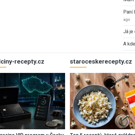
Paní
ago
Já je
A kde
ulciny-recepty.cz
staroceskerecepty.cz