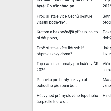
Instalace infrasauny na míru v
Top 
bytě: Co všechno po…
202
Proč si stále více Čechů pěstuje
Šatn
vlastní potraviny…
otoč
Kratom a bezpečnější přístup: na co
Poke
si dát pozor,…
dobý
Proč si stále více lidí vybírá
Jak 
přípravu kávy doma?
luxu
Top casino automaty pro hráče v ČR
Vlči
2026
na sa
Pohovka pro hosty: jak vybrat
Masa
pohodlné přespání be…
váno
Pět výhod průmyslového tepelného
Pind
čerpadla, které o…