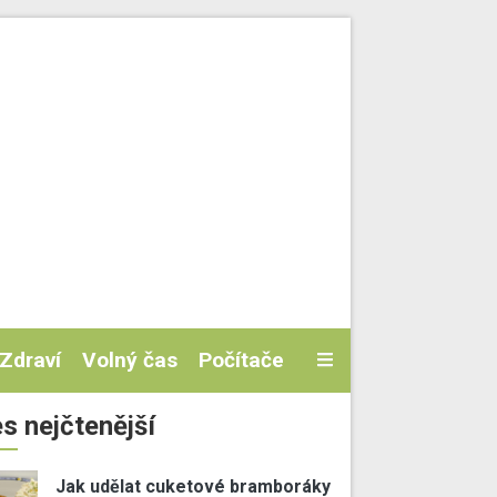
Zdraví
Volný čas
Počítače
s nejčtenější
Jak udělat cuketové bramboráky