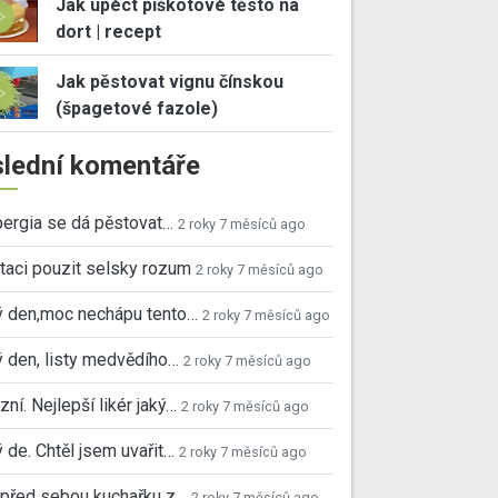
Jak upéct piškotové těsto na
dort | recept
Jak pěstovat vignu čínskou
(špagetové fazole)
lední komentáře
ergia se dá pěstovat…
2 roky 7 měsíců ago
taci pouzit selsky rozum
2 roky 7 měsíců ago
ý den,moc nechápu tento…
2 roky 7 měsíců ago
 den, listy medvědího…
2 roky 7 měsíců ago
ní. Nejlepší likér jaký…
2 roky 7 měsíců ago
 de. Chtěl jsem uvařit…
2 roky 7 měsíců ago
před sebou kuchařku z…
2 roky 7 měsíců ago