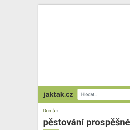
Domů
»
pěstování prospěšnéh