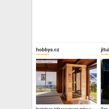
hobbys.cz
jit