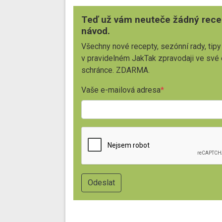
Teď už vám neuteče žádný rece
návod.
Všechny nové recepty, sezónní rady, tipy
v pravidelném JakTak zpravodaji ve své
schránce. ZDARMA.
Vaše e-mailová adresa